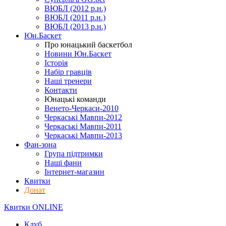
ВЮБЛ (2012 р.н.)
ВЮБЛ (2011 р.н.)
ВЮБЛ (2013 р.н.)
Юн.Баскет
Про юнацький баскетбол
Новини Юн.Баскет
Історія
Набір гравців
Наші тренери
Контакти
Юнацькі команди
Венето-Черкаси-2010
Черкаські Мавпи-2012
Черкаські Мавпи-2011
Черкаські Мавпи-2013
Фан-зона
Група підтримки
Наші фани
Інтернет-магазин
Квитки
Донат
Квитки ONLINE
Клуб