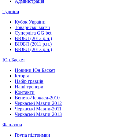
Адміністрація
Турніри
Кубок України
Товариські матчі
Суперліга GG.bet
ВЮБЛ (2012 р.н.)
ВЮБЛ (2011 р.н.)
ВЮБЛ (2013 р.н.)
Юн.Баскет
Новини Юн.Баскет
Історія
Набір гравців
Наші тренери
Контакти
Венето-Черкаси-2010
Черкаські Мавпи-2012
Черкаські Мавпи-2011
Черкаські Мавпи-2013
Фан-зона
Група підтримки