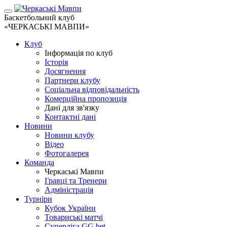
Баскетбольний клуб
«ЧЕРКАСЬКІ МАВПИ»
Клуб
Інформація по клуб
Історія
Досягнення
Партнери клубу
Соціальна відповідальність
Комерційна пропозиція
Дані для зв'язку
Контактні дані
Новини
Новини клубу
Відео
Фотогалерея
Команда
Черкаські Мавпи
Гравці та Тренери
Адміністрація
Турніри
Кубок України
Товариські матчі
Суперліга GG.bet