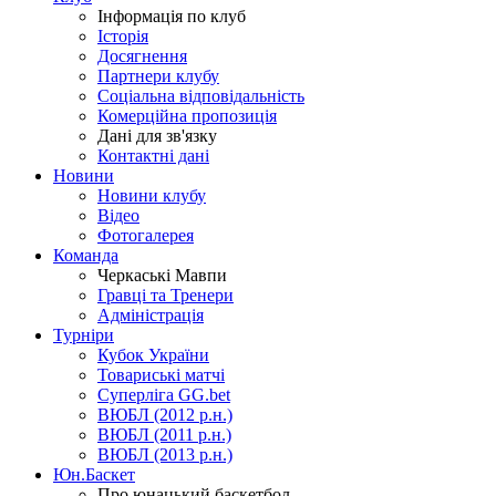
Інформація по клуб
Історія
Досягнення
Партнери клубу
Соціальна відповідальність
Комерційна пропозиція
Дані для зв'язку
Контактні дані
Новини
Новини клубу
Відео
Фотогалерея
Команда
Черкаські Мавпи
Гравці та Тренери
Адміністрація
Турніри
Кубок України
Товариські матчі
Суперліга GG.bet
ВЮБЛ (2012 р.н.)
ВЮБЛ (2011 р.н.)
ВЮБЛ (2013 р.н.)
Юн.Баскет
Про юнацький баскетбол