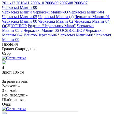
2011-12
2010-11
2009-10
2008-09
2007-08
2006-07
Черкаські Мавпи-99
Черкаські Мавпи
Черкаські Мавпи-03
Черкаські Мавпи-04
Черкаські Мавпи-05
Черкаські Мавпи (д)
Черкаські Мавпи-01
Черкаські Мавпи-00
Черкаські Мавпи-02
Черкаські Мавпи-04-
ОСДЮСШОР
Родина "Черкаcьких Мавп"
Черкаські
Мавпи-05-2
Черкаські Мавпи-06-ОСДЮСШОР
Черкаські
Мавпи-06-2
Венето-Черкаси-06
Черкаські Мавпи-08
Черкаські
Мавпи-09
Профайл
Гравця
Свириденко
Єгор
4
Зріст:
186 см
Зіграно матчів:
2-очкові:
-
3-очкові:
-
Рез. передачі:
-
Підбирання:
-
Очки: