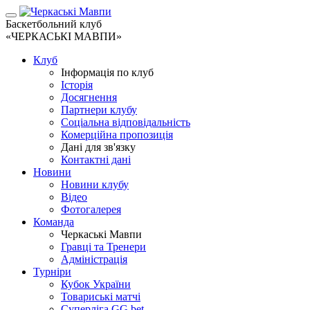
Баскетбольний клуб
«ЧЕРКАСЬКІ МАВПИ»
Клуб
Інформація по клуб
Історія
Досягнення
Партнери клубу
Соціальна відповідальність
Комерційна пропозиція
Дані для зв'язку
Контактні дані
Новини
Новини клубу
Відео
Фотогалерея
Команда
Черкаські Мавпи
Гравці та Тренери
Адміністрація
Турніри
Кубок України
Товариські матчі
Суперліга GG.bet