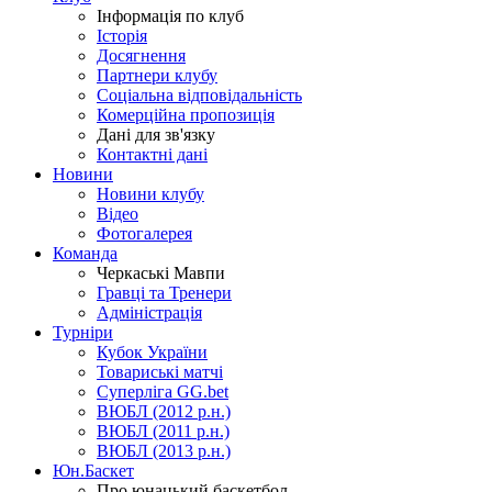
Інформація по клуб
Історія
Досягнення
Партнери клубу
Соціальна відповідальність
Комерційна пропозиція
Дані для зв'язку
Контактні дані
Новини
Новини клубу
Відео
Фотогалерея
Команда
Черкаські Мавпи
Гравці та Тренери
Адміністрація
Турніри
Кубок України
Товариські матчі
Суперліга GG.bet
ВЮБЛ (2012 р.н.)
ВЮБЛ (2011 р.н.)
ВЮБЛ (2013 р.н.)
Юн.Баскет
Про юнацький баскетбол