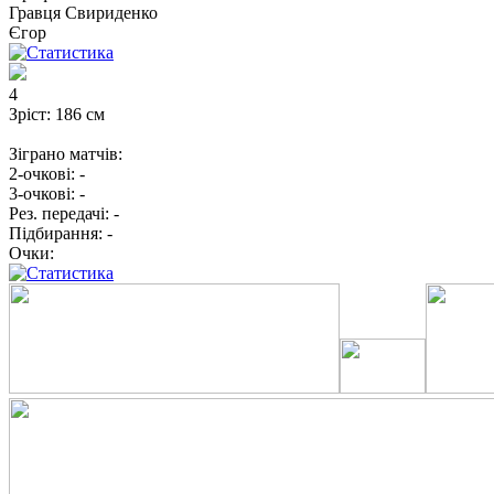
Гравця
Свириденко
Єгор
4
Зріст:
186 см
Зіграно матчів:
2-очкові:
-
3-очкові:
-
Рез. передачі:
-
Підбирання:
-
Очки: