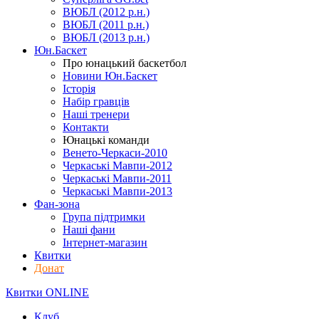
ВЮБЛ (2012 р.н.)
ВЮБЛ (2011 р.н.)
ВЮБЛ (2013 р.н.)
Юн.Баскет
Про юнацький баскетбол
Новини Юн.Баскет
Історія
Набір гравців
Наші тренери
Контакти
Юнацькі команди
Венето-Черкаси-2010
Черкаські Мавпи-2012
Черкаські Мавпи-2011
Черкаські Мавпи-2013
Фан-зона
Група підтримки
Наші фани
Інтернет-магазин
Квитки
Донат
Квитки ONLINE
Клуб