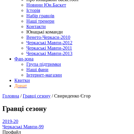
Новини Юн.Баскет
Історія
Набір гравців
Наші тренери
Контакти
Юнацькі команди
Венето-Черкаси-2010
Черкаські Мавпи-2012
Черкаські Мавпи-2011
Черкаські Мавпи-2013
Фан-зона
Група підтримки
Наші фани
Інтернет-магазин
Квитки
Донат
Головна
/
Гравці сезону
/
Свириденко Єгор
Гравці сезону
2019-20
Черкаські Мавпи-99
Профайл