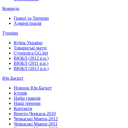
Команда
Гравці та Тренери
Адміністрація
Турніри
Кубок України
Товариські матчі
Суперліга GG.bet
ВЮБЛ (2012 р.н.)
ВЮБЛ (2011 р.н.)
ВЮБЛ (2013 р.н.)
Юн.Баскет
Новини Юн.Баскет
Історія
Набір гравців
Наші тренери
Контакти
Венето-Черкаси-2010
Черкаські Мавпи-2012
Черкаські Мавпи-2011