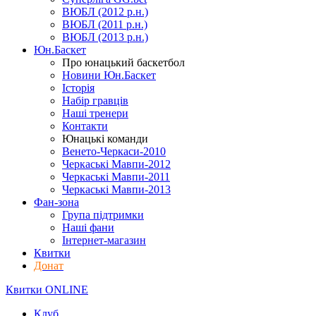
ВЮБЛ (2012 р.н.)
ВЮБЛ (2011 р.н.)
ВЮБЛ (2013 р.н.)
Юн.Баскет
Про юнацький баскетбол
Новини Юн.Баскет
Історія
Набір гравців
Наші тренери
Контакти
Юнацькі команди
Венето-Черкаси-2010
Черкаські Мавпи-2012
Черкаські Мавпи-2011
Черкаські Мавпи-2013
Фан-зона
Група підтримки
Наші фани
Інтернет-магазин
Квитки
Донат
Квитки ONLINE
Клуб