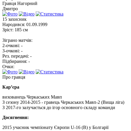
Гравця
Нагорний
Дмитро
15
захисник
Народився:
01.09.1999
Зріст:
185 см
Зіграно матчів:
2-очкові:
-
3-очкові:
-
Рез. передачі:
-
Підбирання:
-
Очки:
Про гравця
Кар’єра
вихованець Черкаських Мавп
З сезону 2014-2015 - гравець Черкаських Мавп-2 (Вища ліга)
З 2017-го залучається до ігор основного складу команди
Досягнення:
2015 учасник чемпіонату Європи U-16 (В) у Болгарії