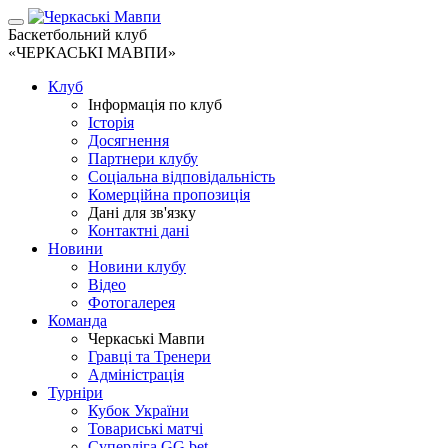
Баскетбольний клуб
«ЧЕРКАСЬКІ МАВПИ»
Клуб
Інформація по клуб
Історія
Досягнення
Партнери клубу
Соціальна відповідальність
Комерційна пропозиція
Дані для зв'язку
Контактні дані
Новини
Новини клубу
Відео
Фотогалерея
Команда
Черкаські Мавпи
Гравці та Тренери
Адміністрація
Турніри
Кубок України
Товариські матчі
Суперліга GG.bet