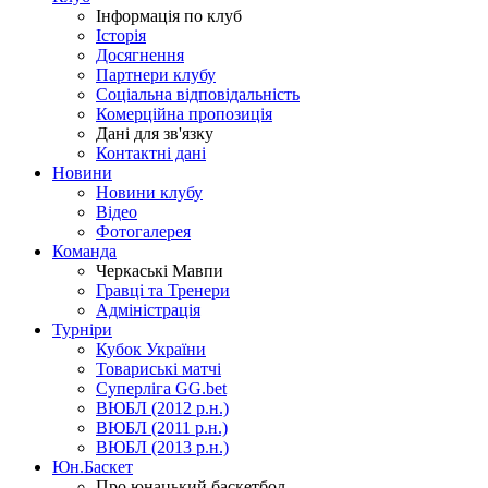
Інформація по клуб
Історія
Досягнення
Партнери клубу
Соціальна відповідальність
Комерційна пропозиція
Дані для зв'язку
Контактні дані
Новини
Новини клубу
Відео
Фотогалерея
Команда
Черкаські Мавпи
Гравці та Тренери
Адміністрація
Турніри
Кубок України
Товариські матчі
Суперліга GG.bet
ВЮБЛ (2012 р.н.)
ВЮБЛ (2011 р.н.)
ВЮБЛ (2013 р.н.)
Юн.Баскет
Про юнацький баскетбол