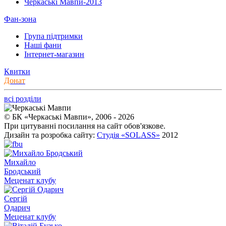
Черкаські Мавпи-2013
Фан-зона
Група підтримки
Наші фани
Інтернет-магазин
Квитки
Донат
всі розділи
© БК «Черкаські Мавпи», 2006 - 2026
При цитуванні посилання на сайт обов'язкове.
Дизайн та розробка сайту:
Студія «SOLASS»
2012
Михайло
Бродський
Меценат клубу
Сергій
Одарич
Меценат клубу