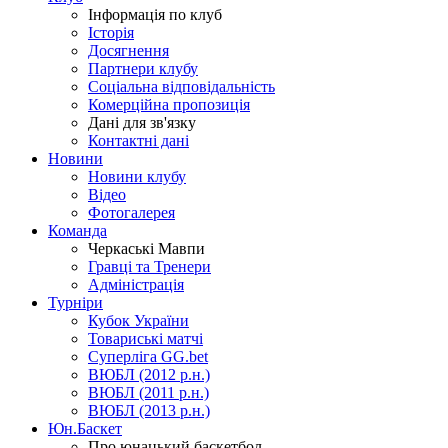
Інформація по клуб
Історія
Досягнення
Партнери клубу
Соціальна відповідальність
Комерційна пропозиція
Дані для зв'язку
Контактні дані
Новини
Новини клубу
Відео
Фотогалерея
Команда
Черкаські Мавпи
Гравці та Тренери
Адміністрація
Турніри
Кубок України
Товариські матчі
Суперліга GG.bet
ВЮБЛ (2012 р.н.)
ВЮБЛ (2011 р.н.)
ВЮБЛ (2013 р.н.)
Юн.Баскет
Про юнацький баскетбол