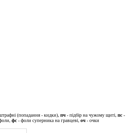
штрафні (попадання - кидки),
пч
- підбір на чужому щиті,
пс
-
 фоли,
фс
- фоли суперника на гравцеві,
оч
- очки