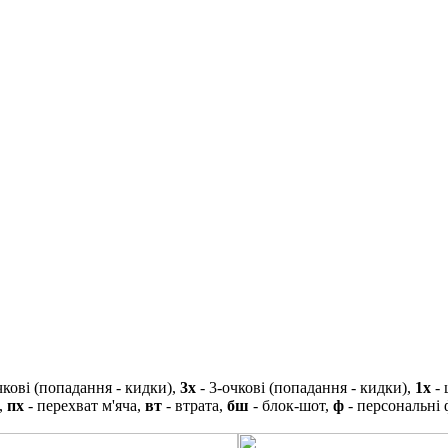
чкові (попадання - кидки),
3х
- 3-очкові (попадання - кидки),
1х
- 
,
пх
- перехват м'яча,
вт
- втрата,
бш
- блок-шот,
ф
- персональні