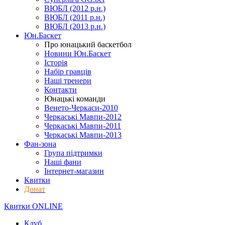
ВЮБЛ (2012 р.н.)
ВЮБЛ (2011 р.н.)
ВЮБЛ (2013 р.н.)
Юн.Баскет
Про юнацький баскетбол
Новини Юн.Баскет
Історія
Набір гравців
Наші тренери
Контакти
Юнацькі команди
Венето-Черкаси-2010
Черкаські Мавпи-2012
Черкаські Мавпи-2011
Черкаські Мавпи-2013
Фан-зона
Група підтримки
Наші фани
Інтернет-магазин
Квитки
Донат
Квитки ONLINE
Клуб