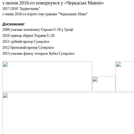
з липня 2016-го повернувся у «Черкаські Мавпи»
2017-2018 "Будівельник"
з липня 2018-го втретє став гравцем "Черкаських Мавп"
Досягнення:
2008 учасник чемпіонату Європи U-18 у Греції
2010 гравець збірної України U-20
2011 срібний призер Суперліги
2012 бронзовий призер Суперліги
2013 учасник фіналу чотирьох Кубка Суперліги