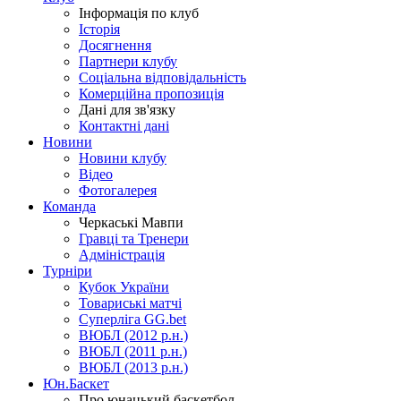
Інформація по клуб
Історія
Досягнення
Партнери клубу
Соціальна відповідальність
Комерційна пропозиція
Дані для зв'язку
Контактні дані
Новини
Новини клубу
Відео
Фотогалерея
Команда
Черкаські Мавпи
Гравці та Тренери
Адміністрація
Турніри
Кубок України
Товариські матчі
Суперліга GG.bet
ВЮБЛ (2012 р.н.)
ВЮБЛ (2011 р.н.)
ВЮБЛ (2013 р.н.)
Юн.Баскет
Про юнацький баскетбол