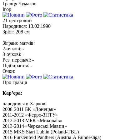
Гравця
Чумаков
Ігор
21
центровий
Народився:
13.02.1990
Зріст:
208 см
Зіграно матчів:
2-очкові:
-
3-очкові:
-
Рез. передачі:
-
Підбирання:
-
Очки:
Про гравця
Кар’єра:
народився в Харкові
2008-2011 БК «Донецьк»
2011-2012 «Ферро-ЗНТУ»
2012-2013 МБК «Миколаїв»
2013-2014 «Черкаські Мавпи»
2015 MKS Start Lublin (Poland-TBL)
2016 Furstenfeld Panthers (Austria-A Bundesliga)