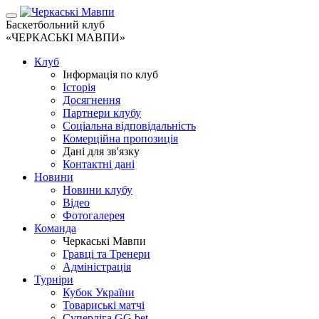
Баскетбольний клуб
«ЧЕРКАСЬКІ МАВПИ»
Клуб
Інформація по клуб
Історія
Досягнення
Партнери клубу
Соціальна відповідальність
Комерційна пропозиція
Дані для зв'язку
Контактні дані
Новини
Новини клубу
Відео
Фотогалерея
Команда
Черкаські Мавпи
Гравці та Тренери
Адміністрація
Турніри
Кубок України
Товариські матчі
Суперліга GG.bet