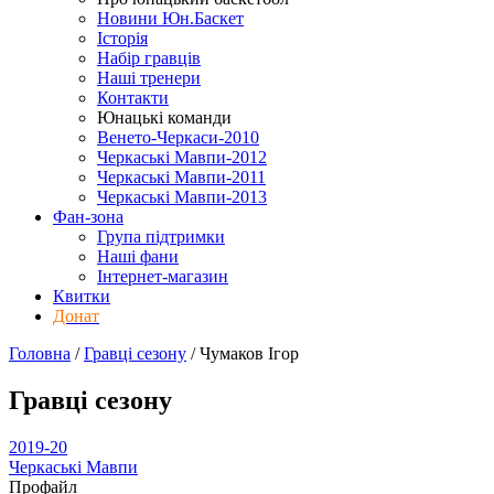
Новини Юн.Баскет
Історія
Набір гравців
Наші тренери
Контакти
Юнацькі команди
Венето-Черкаси-2010
Черкаські Мавпи-2012
Черкаські Мавпи-2011
Черкаські Мавпи-2013
Фан-зона
Група підтримки
Наші фани
Інтернет-магазин
Квитки
Донат
Головна
/
Гравці сезону
/
Чумаков Ігор
Гравці сезону
2019-20
Черкаські Мавпи
Профайл