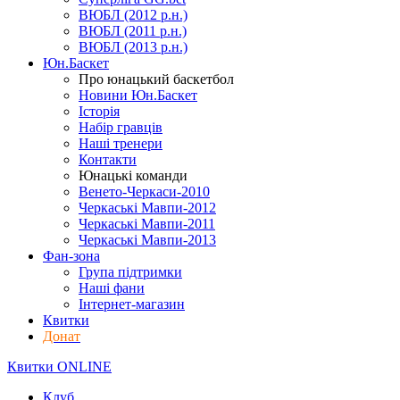
ВЮБЛ (2012 р.н.)
ВЮБЛ (2011 р.н.)
ВЮБЛ (2013 р.н.)
Юн.Баскет
Про юнацький баскетбол
Новини Юн.Баскет
Історія
Набір гравців
Наші тренери
Контакти
Юнацькі команди
Венето-Черкаси-2010
Черкаські Мавпи-2012
Черкаські Мавпи-2011
Черкаські Мавпи-2013
Фан-зона
Група підтримки
Наші фани
Інтернет-магазин
Квитки
Донат
Квитки ONLINE
Клуб