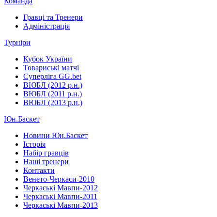
Команда
Гравці та Тренери
Адміністрація
Турніри
Кубок України
Товариські матчі
Суперліга GG.bet
ВЮБЛ (2012 р.н.)
ВЮБЛ (2011 р.н.)
ВЮБЛ (2013 р.н.)
Юн.Баскет
Новини Юн.Баскет
Історія
Набір гравців
Наші тренери
Контакти
Венето-Черкаси-2010
Черкаські Мавпи-2012
Черкаські Мавпи-2011
Черкаські Мавпи-2013