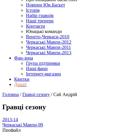
Новини Юн.Баскет
Історія
Набір гравців
Наші тренери
Контакти
Юнацькі команди
Венето-Черкаси-2010
Черкаські Мавпи-2012
Черкаські Мавпи-2011
Черкаські Мавпи-2013
Фан-зона
Група підтримки
Наші фани
Інтернет-магазин
Квитки
Донат
Головна
/
Гравці сезону
/
Сай Андрій
Гравці сезону
2013-14
Черкаські Мавпи-99
Профайл