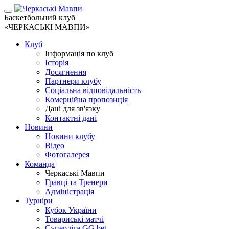
Баскетбольний клуб
«ЧЕРКАСЬКІ МАВПИ»
Клуб
Інформація по клуб
Історія
Досягнення
Партнери клубу
Соціальна відповідальність
Комерційна пропозиція
Дані для зв'язку
Контактні дані
Новини
Новини клубу
Відео
Фотогалерея
Команда
Черкаські Мавпи
Гравці та Тренери
Адміністрація
Турніри
Кубок України
Товариські матчі
Суперліга GG.bet