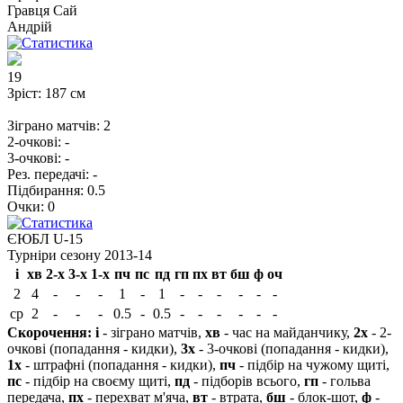
Гравця
Сай
Андрій
19
Зріст:
187 см
Зіграно матчів:
2
2-очкові:
-
3-очкові:
-
Рез. передачі:
-
Підбирання:
0.5
Очки:
0
ЄЮБЛ U-15
Турніри сезону 2013-14
і
хв
2-х
3-х
1-х
пч
пс
пд
гп
пх
вт
бш
ф
оч
2
4
-
-
-
1
-
1
-
-
-
-
-
-
ср
2
-
-
-
0.5
-
0.5
-
-
-
-
-
-
Скорочення:
і
- зіграно матчів,
хв
- час на майданчику,
2х
- 2-
очкові (попадання - кидки),
3х
- 3-очкові (попадання - кидки),
1х
- штрафні (попадання - кидки),
пч
- підбір на чужому щиті,
пс
- підбір на своєму щиті,
пд
- підборів всього,
гп
- гольва
передача,
пх
- перехват м'яча,
вт
- втрата,
бш
- блок-шот,
ф
-