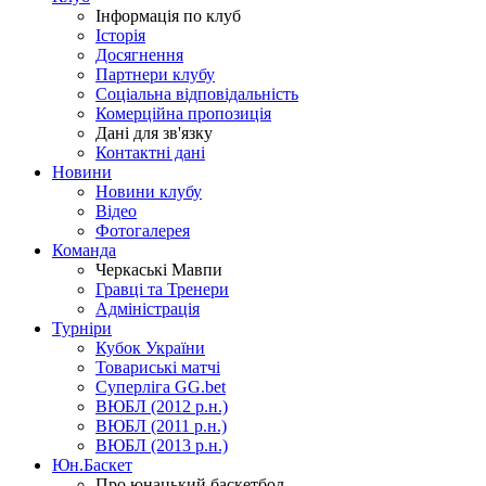
Інформація по клуб
Історія
Досягнення
Партнери клубу
Соціальна відповідальність
Комерційна пропозиція
Дані для зв'язку
Контактні дані
Новини
Новини клубу
Відео
Фотогалерея
Команда
Черкаські Мавпи
Гравці та Тренери
Адміністрація
Турніри
Кубок України
Товариські матчі
Суперліга GG.bet
ВЮБЛ (2012 р.н.)
ВЮБЛ (2011 р.н.)
ВЮБЛ (2013 р.н.)
Юн.Баскет
Про юнацький баскетбол