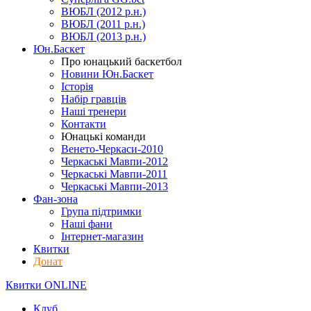
ВЮБЛ (2012 р.н.)
ВЮБЛ (2011 р.н.)
ВЮБЛ (2013 р.н.)
Юн.Баскет
Про юнацький баскетбол
Новини Юн.Баскет
Історія
Набір гравців
Наші тренери
Контакти
Юнацькі команди
Венето-Черкаси-2010
Черкаські Мавпи-2012
Черкаські Мавпи-2011
Черкаські Мавпи-2013
Фан-зона
Група підтримки
Наші фани
Інтернет-магазин
Квитки
Донат
Квитки ONLINE
Клуб