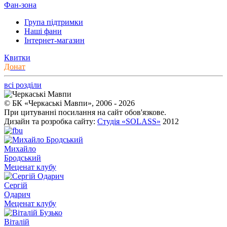
Фан-зона
Група підтримки
Наші фани
Інтернет-магазин
Квитки
Донат
всі розділи
© БК «Черкаські Мавпи», 2006 - 2026
При цитуванні посилання на сайт обов'язкове.
Дизайн та розробка сайту:
Студія «SOLASS»
2012
Михайло
Бродський
Меценат клубу
Сергій
Одарич
Меценат клубу
Віталій