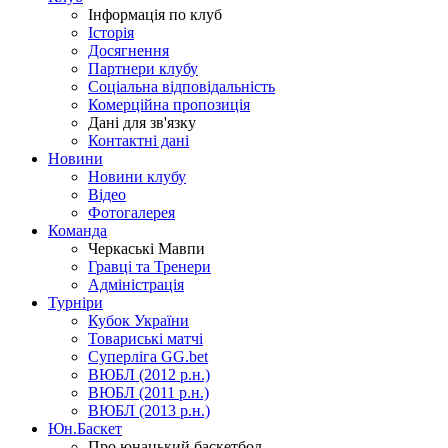
Інформація по клуб
Історія
Досягнення
Партнери клубу
Соціальна відповідальність
Комерційна пропозиція
Дані для зв'язку
Контактні дані
Новини
Новини клубу
Відео
Фотогалерея
Команда
Черкаські Мавпи
Гравці та Тренери
Адміністрація
Турніри
Кубок України
Товариські матчі
Суперліга GG.bet
ВЮБЛ (2012 р.н.)
ВЮБЛ (2011 р.н.)
ВЮБЛ (2013 р.н.)
Юн.Баскет
Про юнацький баскетбол