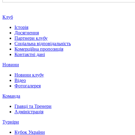
Клуб
Історія
Досягнення
Партнери клубу
Соціальна відповідальність
Комерційна пропозиція
Контактні дані
Новини
Новини клубу
Відео
Фотогалерея
Команда
Гравці та Тренери
Адміністрація
Турніри
Кубок України