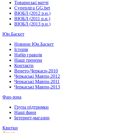
Товариські матчі
Суперліга GG.bet
ВЮБЛ (2012 р.н.)
ВЮБЛ (2011 р.н.)
ВЮБЛ (2013 р.н.)
Юн.Баскет
Новини Юн.Баскет
Історія
Набір гравців
Наші тренери
Контакти
Венето-Черкаси-2010
Черкаські Мавпи-2012
Черкаські Мавпи-2011
Черкаські Мавпи-2013
Фан-зона
Група підтримки
Наші фани
Інтернет-магазин
Квитки