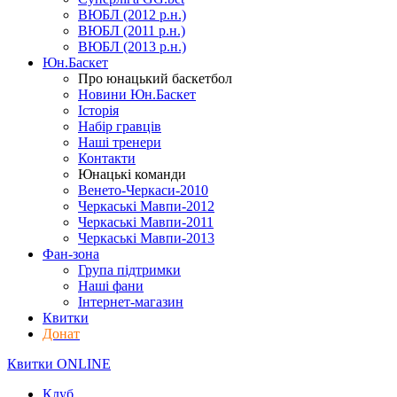
ВЮБЛ (2012 р.н.)
ВЮБЛ (2011 р.н.)
ВЮБЛ (2013 р.н.)
Юн.Баскет
Про юнацький баскетбол
Новини Юн.Баскет
Історія
Набір гравців
Наші тренери
Контакти
Юнацькі команди
Венето-Черкаси-2010
Черкаські Мавпи-2012
Черкаські Мавпи-2011
Черкаські Мавпи-2013
Фан-зона
Група підтримки
Наші фани
Інтернет-магазин
Квитки
Донат
Квитки ONLINE
Клуб