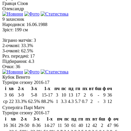
Гравця
Сізов
Олександр
9
захисник
Народився:
16.06.1988
Зріст:
199 см
Зіграно матчів:
3
2-очкові:
33.3%
3-очкові:
62.5%
Рез. передачі:
17
Підбирання:
4.3
Очки:
36
Кубок Венето
Турніри сезону 2016-17
і
хв
2-х
3-х
1-х
пч
пс
пд
гп
пх
вт
бш
ф
оч
3
66
3-9
5-8
15-17
3
10
13
17
2
6
-
9
36
ср
22
33.3%
62.5%
88.2%
1
3.3
4.3
5.7
0.7
2
-
3
12
Суперліга Парі Матч
Турніри сезону 2016-17
і
хв
2-х
3-х
1-х
пч
пс
пд
гп
пх
вт
бш
ф
оч
16
361
29-50
8-36
14-27
11
50
61
40
12
42
2
47
96