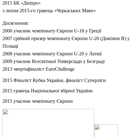
2015 БК «Дніпро»
з липня 2015-го гравець «Черкаських Мавп»
Досягнення:
2006 учасник чемпіонату Європи
U
-1
8
у Греції
2007 срібний призер чемпіонату Європи
U
-
20 (Дивізіон В) у
Польщі
2008 учасник чемпіонату Європи
U
-20
у Латвії
2009 учасник Всесвітньої Універсіади у Белграді
2013 чвертьфіналіст EuroChallenge
2015 Фіналіст Кубка України, фіналіст Суперліги
2015 гравець Національної збірної України
2015 учасник чемпіонату Європи