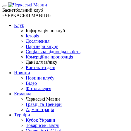
Баскетбольний клуб
«ЧЕРКАСЬКІ МАВПИ»
Клуб
Інформація по клуб
Історія
Досягнення
Партнери клубу
Соціальна відповідальність
Комерційна пропозиція
Дані для зв'язку
Контактні дані
Новини
Новини клубу
Відео
Фотогалерея
Команда
Черкаські Мавпи
Гравці та Тренери
Адміністрація
Турніри
Кубок України
Товариські матчі
Суперліга GG.bet