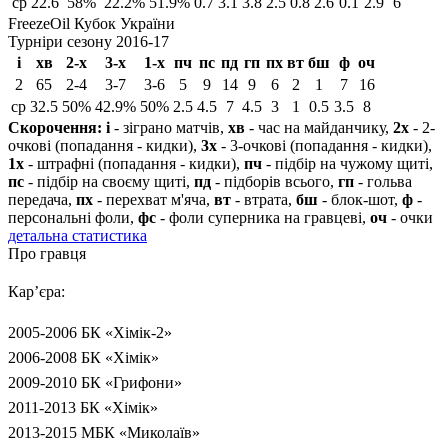
ср
22.6
58%
22.2%
51.9%
0.7
3.1
3.8
2.5
0.8
2.6
0.1
2.9
6
FreezeOil Кубок України
Турніри сезону 2016-17
і
хв
2-х
3-х
1-х
пч
пс
пд
гп
пх
вт
бш
ф
оч
2
65
2-4
3-7
3-6
5
9
14
9
6
2
1
7
16
ср
32.5
50%
42.9%
50%
2.5
4.5
7
4.5
3
1
0.5
3.5
8
Скорочення:
і
- зіграно матчів,
хв
- час на майданчику,
2х
- 2-
очкові (попадання - кидки),
3х
- 3-очкові (попадання - кидки),
1х
- штрафні (попадання - кидки),
пч
- підбір на чужому щиті,
пс
- підбір на своєму щиті,
пд
- підборів всього,
гп
- гольва
передача,
пх
- перехват м'яча,
вт
- втрата,
бш
- блок-шот,
ф
-
персональні фоли,
фс
- фоли суперника на гравцеві,
оч
- очки
детальна статистика
Про гравця
Кар’єра:
2005-2006 БК «Хімік-2»
2006-2008 БК «Хімік»
2009-2010 БК «Грифони»
2011-2013 БК «Хімік»
2013-2015 МБК «Миколаїв»