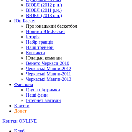
ВЮБЛ (2012 р.н.)
ВЮБЛ (2011 р.н.)
ВЮБЛ (2013 р.н.)
Юн.Баскет
Про юнацький баскетбол
Новини Юн.Баскет
Історія
Набір гравців
Наші тренери
Контакти
Юнацькі команди
Венето-Черкаси-2010
Черкаські Мавпи-2012
Черкаські Мавпи-2011
Черкаські Мавпи-2013
Фан-зона
Група підтримки
Наші фани
Інтернет-магазин
Квитки
Донат
Квитки ONLINE
Клуб