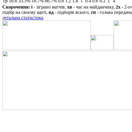
ср
16.6
33.3%
16.7%
66.7%
0.6
1.2
1.8
1
0.4
0.6
0.2
1
4
Скорочення:
і
- зіграно матчів,
хв
- час на майданчику,
2х
- 2-о
підбір на своєму щиті,
пд
- підборів всього,
гп
- гольва передача
детальна статистика