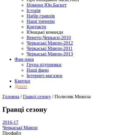
Новини Юн.Баскет
Історія
Набір гравців
Наші тренери
Контакти
Юнацькі команди
Венето-Черкаси-2010
Черкаські Мавпи-2012
Черкаські Мавпи-2011
Черкаські Мавпи-2013
Фан-зона
Група підтримки
Наші фани
Інтернет-магазин
Квитки
Донат
Головна
/
Гравці сезону
/
Полюляк Микола
Гравці сезону
2016-17
Черкаські Мавпи
Профайл