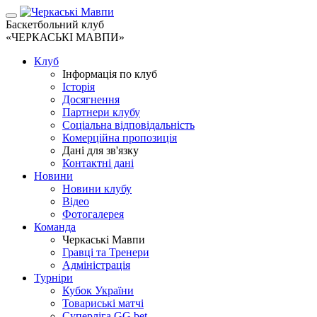
Баскетбольний клуб
«ЧЕРКАСЬКІ МАВПИ»
Клуб
Інформація по клуб
Історія
Досягнення
Партнери клубу
Соціальна відповідальність
Комерційна пропозиція
Дані для зв'язку
Контактні дані
Новини
Новини клубу
Відео
Фотогалерея
Команда
Черкаські Мавпи
Гравці та Тренери
Адміністрація
Турніри
Кубок України
Товариські матчі
Суперліга GG.bet