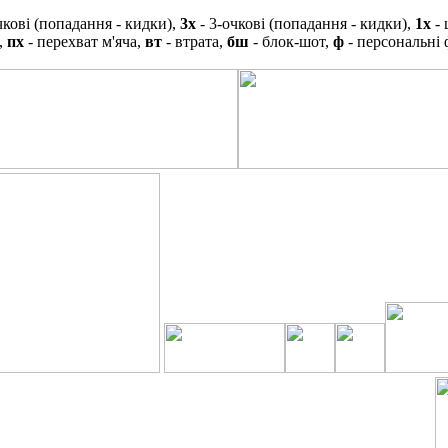
чкові (попадання - кидки),
3х
- 3-очкові (попадання - кидки),
1х
- 
,
пх
- перехват м'яча,
вт
- втрата,
бш
- блок-шот,
ф
- персональні