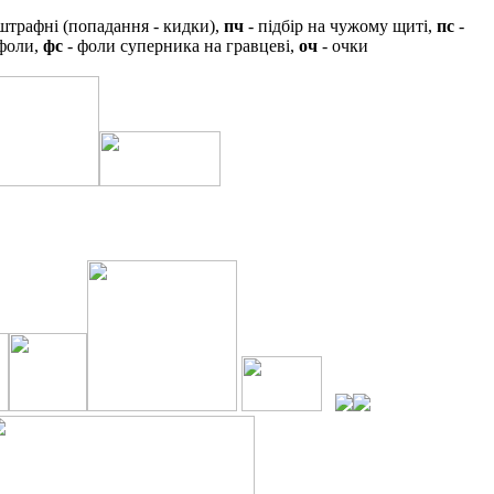
штрафні (попадання - кидки),
пч
- підбір на чужому щиті,
пс
-
 фоли,
фс
- фоли суперника на гравцеві,
оч
- очки