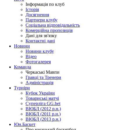
Інформація по клуб
Історія
Досягнення
Партнери клубу
Соціальна відповідальність
Комерційна пропозиція
Дані для зв'язку
Контактні дані
Новини
Новини клубу
Відео
Фотогалерея
Команда
Черкаські Мавпи
Гравці та Тренери
Адміністрація
Турніри
Кубок України
Товариські матчі
Суперліга GG.bet
ВЮБЛ (2012 р.н.)
ВЮБЛ (2011 р.н.)
ВЮБЛ (2013 р.н.)
Юн.Баскет
Про юнацький баскетбол