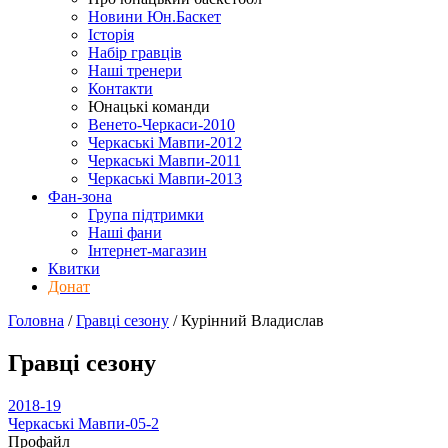
Новини Юн.Баскет
Історія
Набір гравців
Наші тренери
Контакти
Юнацькі команди
Венето-Черкаси-2010
Черкаські Мавпи-2012
Черкаські Мавпи-2011
Черкаські Мавпи-2013
Фан-зона
Група підтримки
Наші фани
Інтернет-магазин
Квитки
Донат
Головна
/
Гравці сезону
/
Курінний Владислав
Гравці сезону
2018-19
Черкаські Мавпи-05-2
Профайл