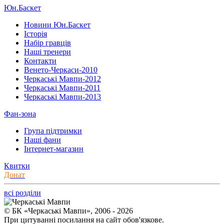
Юн.Баскет
Новини Юн.Баскет
Історія
Набір гравців
Наші тренери
Контакти
Венето-Черкаси-2010
Черкаські Мавпи-2012
Черкаські Мавпи-2011
Черкаські Мавпи-2013
Фан-зона
Група підтримки
Наші фани
Інтернет-магазин
Квитки
Донат
всі розділи
© БК «Черкаські Мавпи», 2006 - 2026
При цитуванні посилання на сайт обов'язкове.