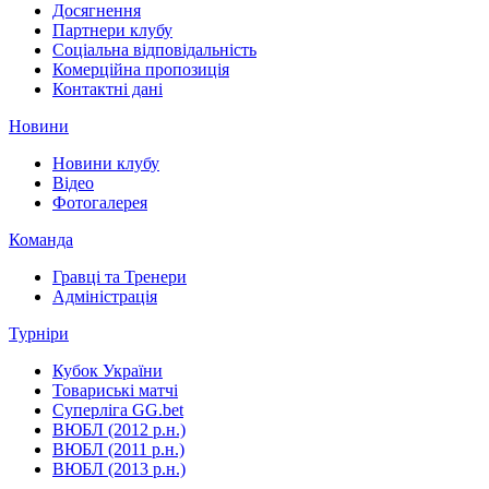
Досягнення
Партнери клубу
Соціальна відповідальність
Комерційна пропозиція
Контактні дані
Новини
Новини клубу
Відео
Фотогалерея
Команда
Гравці та Тренери
Адміністрація
Турніри
Кубок України
Товариські матчі
Суперліга GG.bet
ВЮБЛ (2012 р.н.)
ВЮБЛ (2011 р.н.)
ВЮБЛ (2013 р.н.)