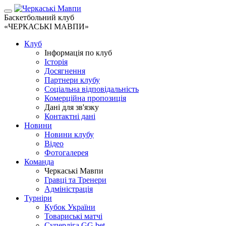
Баскетбольний клуб
«ЧЕРКАСЬКІ МАВПИ»
Клуб
Інформація по клуб
Історія
Досягнення
Партнери клубу
Соціальна відповідальність
Комерційна пропозиція
Дані для зв'язку
Контактні дані
Новини
Новини клубу
Відео
Фотогалерея
Команда
Черкаські Мавпи
Гравці та Тренери
Адміністрація
Турніри
Кубок України
Товариські матчі
Суперліга GG.bet