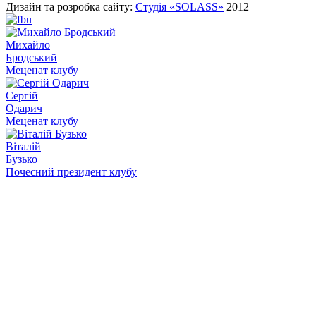
Дизайн та розробка сайту:
Студія «SOLASS»
2012
Михайло
Бродський
Меценат клубу
Сергій
Одарич
Меценат клубу
Віталій
Бузько
Почесний президент клубу