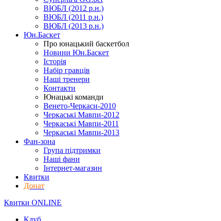
ВЮБЛ (2012 р.н.)
ВЮБЛ (2011 р.н.)
ВЮБЛ (2013 р.н.)
Юн.Баскет
Про юнацький баскетбол
Новини Юн.Баскет
Історія
Набір гравців
Наші тренери
Контакти
Юнацькі команди
Венето-Черкаси-2010
Черкаські Мавпи-2012
Черкаські Мавпи-2011
Черкаські Мавпи-2013
Фан-зона
Група підтримки
Наші фани
Інтернет-магазин
Квитки
Донат
Квитки ONLINE
Клуб