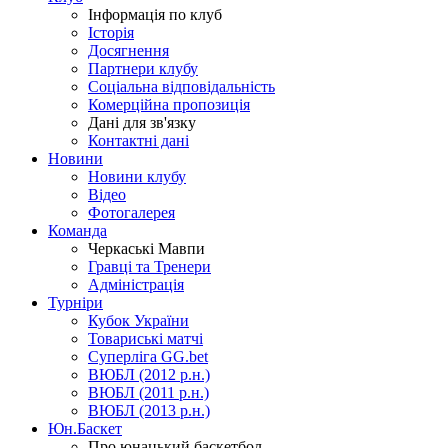
Інформація по клуб
Історія
Досягнення
Партнери клубу
Соціальна відповідальність
Комерційна пропозиція
Дані для зв'язку
Контактні дані
Новини
Новини клубу
Відео
Фотогалерея
Команда
Черкаські Мавпи
Гравці та Тренери
Адміністрація
Турніри
Кубок України
Товариські матчі
Суперліга GG.bet
ВЮБЛ (2012 р.н.)
ВЮБЛ (2011 р.н.)
ВЮБЛ (2013 р.н.)
Юн.Баскет
Про юнацький баскетбол