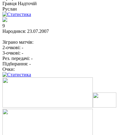
Гравця
Надточій
Руслан
9
Народився:
23.07.2007
Зіграно матчів:
2-очкові:
-
3-очкові:
-
Рез. передачі:
-
Підбирання:
-
Очки: