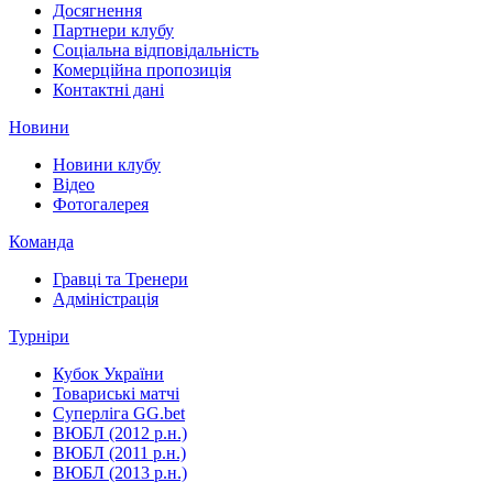
Досягнення
Партнери клубу
Соціальна відповідальність
Комерційна пропозиція
Контактні дані
Новини
Новини клубу
Відео
Фотогалерея
Команда
Гравці та Тренери
Адміністрація
Турніри
Кубок України
Товариські матчі
Суперліга GG.bet
ВЮБЛ (2012 р.н.)
ВЮБЛ (2011 р.н.)
ВЮБЛ (2013 р.н.)