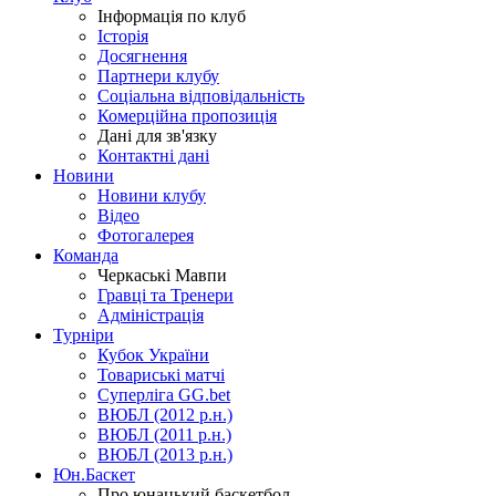
Інформація по клуб
Історія
Досягнення
Партнери клубу
Соціальна відповідальність
Комерційна пропозиція
Дані для зв'язку
Контактні дані
Новини
Новини клубу
Відео
Фотогалерея
Команда
Черкаські Мавпи
Гравці та Тренери
Адміністрація
Турніри
Кубок України
Товариські матчі
Суперліга GG.bet
ВЮБЛ (2012 р.н.)
ВЮБЛ (2011 р.н.)
ВЮБЛ (2013 р.н.)
Юн.Баскет
Про юнацький баскетбол