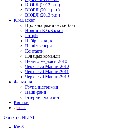
ВЮБЛ (2012 р.н.)
ВЮБЛ (2011 р.н.)
ВЮБЛ (2013 р.н.)
Юн.Баскет
Про юнацький баскетбол
Новини Юн.Баскет
Історія
Набір гравців
Наші тренери
Контакти
Юнацькі команди
Венето-Черкаси-2010
Черкаські Мавпи-2012
Черкаські Мавпи-2011
Черкаські Мавпи-2013
Фан-зона
Група підтримки
Наші фани
Інтернет-магазин
Квитки
Донат
Квитки ONLINE
Клуб