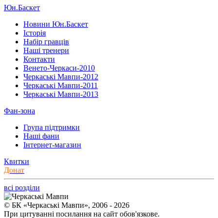
Юн.Баскет
Новини Юн.Баскет
Історія
Набір гравців
Наші тренери
Контакти
Венето-Черкаси-2010
Черкаські Мавпи-2012
Черкаські Мавпи-2011
Черкаські Мавпи-2013
Фан-зона
Група підтримки
Наші фани
Інтернет-магазин
Квитки
Донат
всі розділи
© БК «Черкаські Мавпи», 2006 - 2026
При цитуванні посилання на сайт обов'язкове.