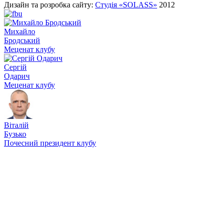
Дизайн та розробка сайту:
Студія «SOLASS»
2012
Михайло
Бродський
Меценат клубу
Сергій
Одарич
Меценат клубу
Віталій
Бузько
Почесний президент клубу