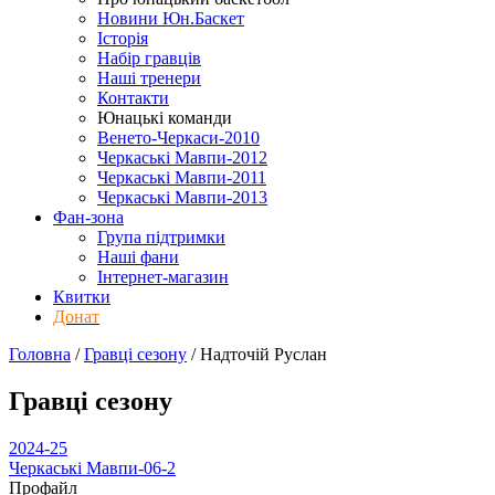
Новини Юн.Баскет
Історія
Набір гравців
Наші тренери
Контакти
Юнацькі команди
Венето-Черкаси-2010
Черкаські Мавпи-2012
Черкаські Мавпи-2011
Черкаські Мавпи-2013
Фан-зона
Група підтримки
Наші фани
Інтернет-магазин
Квитки
Донат
Головна
/
Гравці сезону
/
Надточій Руслан
Гравці сезону
2024-25
Черкаські Мавпи-06-2
Профайл