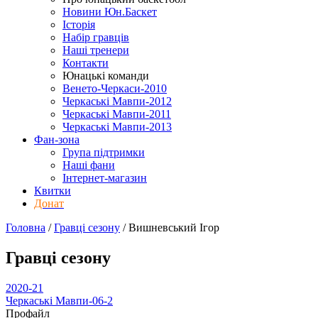
Новини Юн.Баскет
Історія
Набір гравців
Наші тренери
Контакти
Юнацькі команди
Венето-Черкаси-2010
Черкаські Мавпи-2012
Черкаські Мавпи-2011
Черкаські Мавпи-2013
Фан-зона
Група підтримки
Наші фани
Інтернет-магазин
Квитки
Донат
Головна
/
Гравці сезону
/
Вишневський Ігор
Гравці сезону
2020-21
Черкаські Мавпи-06-2
Профайл