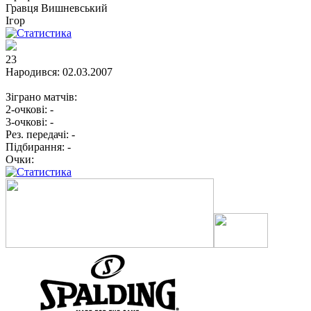
Гравця
Вишневський
Ігор
23
Народився:
02.03.2007
Зіграно матчів:
2-очкові:
-
3-очкові:
-
Рез. передачі:
-
Підбирання:
-
Очки: