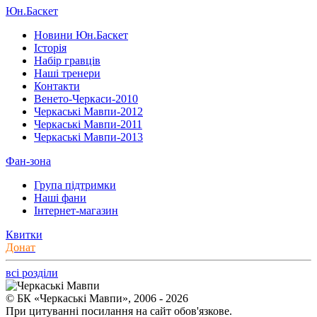
Юн.Баскет
Новини Юн.Баскет
Історія
Набір гравців
Наші тренери
Контакти
Венето-Черкаси-2010
Черкаські Мавпи-2012
Черкаські Мавпи-2011
Черкаські Мавпи-2013
Фан-зона
Група підтримки
Наші фани
Інтернет-магазин
Квитки
Донат
всі розділи
© БК «Черкаські Мавпи», 2006 - 2026
При цитуванні посилання на сайт обов'язкове.