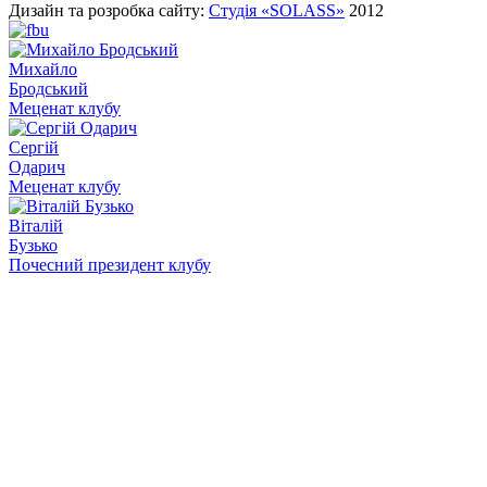
Дизайн та розробка сайту:
Студія «SOLASS»
2012
Михайло
Бродський
Меценат клубу
Сергій
Одарич
Меценат клубу
Віталій
Бузько
Почесний президент клубу