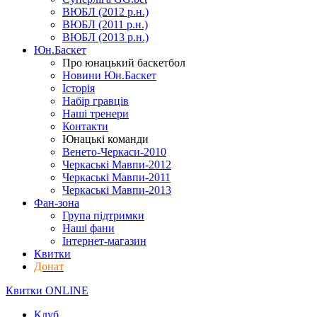
ВЮБЛ (2012 р.н.)
ВЮБЛ (2011 р.н.)
ВЮБЛ (2013 р.н.)
Юн.Баскет
Про юнацький баскетбол
Новини Юн.Баскет
Історія
Набір гравців
Наші тренери
Контакти
Юнацькі команди
Венето-Черкаси-2010
Черкаські Мавпи-2012
Черкаські Мавпи-2011
Черкаські Мавпи-2013
Фан-зона
Група підтримки
Наші фани
Інтернет-магазин
Квитки
Донат
Квитки ONLINE
Клуб