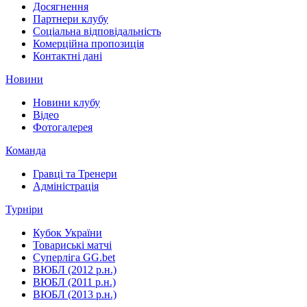
Досягнення
Партнери клубу
Соціальна відповідальність
Комерційна пропозиція
Контактні дані
Новини
Новини клубу
Відео
Фотогалерея
Команда
Гравці та Тренери
Адміністрація
Турніри
Кубок України
Товариські матчі
Суперліга GG.bet
ВЮБЛ (2012 р.н.)
ВЮБЛ (2011 р.н.)
ВЮБЛ (2013 р.н.)