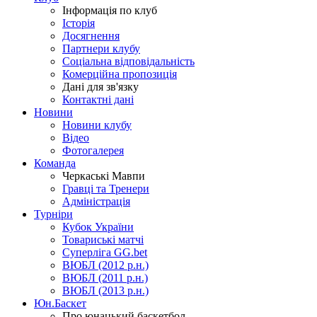
Інформація по клуб
Історія
Досягнення
Партнери клубу
Соціальна відповідальність
Комерційна пропозиція
Дані для зв'язку
Контактні дані
Новини
Новини клубу
Відео
Фотогалерея
Команда
Черкаські Мавпи
Гравці та Тренери
Адміністрація
Турніри
Кубок України
Товариські матчі
Суперліга GG.bet
ВЮБЛ (2012 р.н.)
ВЮБЛ (2011 р.н.)
ВЮБЛ (2013 р.н.)
Юн.Баскет
Про юнацький баскетбол