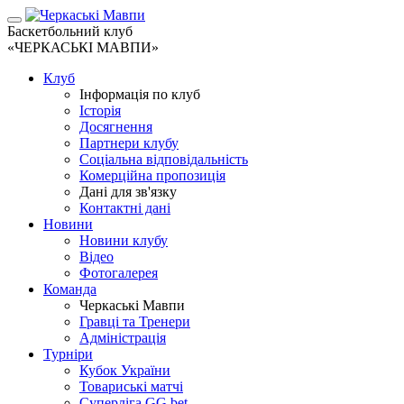
Баскетбольний клуб
«ЧЕРКАСЬКІ МАВПИ»
Клуб
Інформація по клуб
Історія
Досягнення
Партнери клубу
Соціальна відповідальність
Комерційна пропозиція
Дані для зв'язку
Контактні дані
Новини
Новини клубу
Відео
Фотогалерея
Команда
Черкаські Мавпи
Гравці та Тренери
Адміністрація
Турніри
Кубок України
Товариські матчі
Суперліга GG.bet