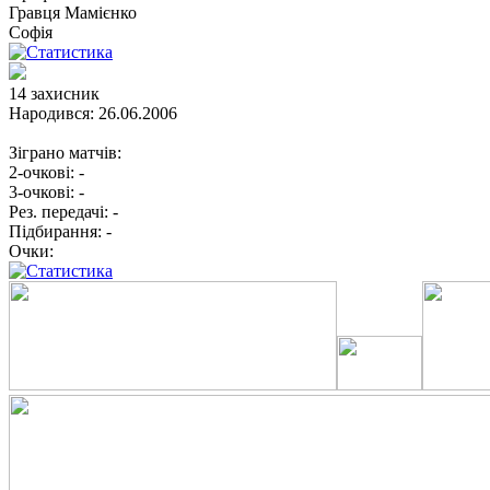
Гравця
Мамієнко
Софія
14
захисник
Народився:
26.06.2006
Зіграно матчів:
2-очкові:
-
3-очкові:
-
Рез. передачі:
-
Підбирання:
-
Очки: