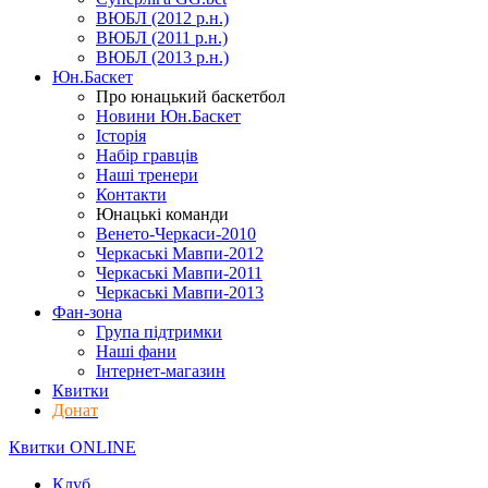
ВЮБЛ (2012 р.н.)
ВЮБЛ (2011 р.н.)
ВЮБЛ (2013 р.н.)
Юн.Баскет
Про юнацький баскетбол
Новини Юн.Баскет
Історія
Набір гравців
Наші тренери
Контакти
Юнацькі команди
Венето-Черкаси-2010
Черкаські Мавпи-2012
Черкаські Мавпи-2011
Черкаські Мавпи-2013
Фан-зона
Група підтримки
Наші фани
Інтернет-магазин
Квитки
Донат
Квитки ONLINE
Клуб