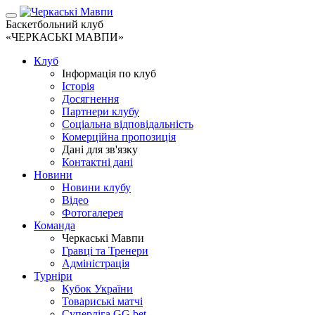
Баскетбольний клуб
«ЧЕРКАСЬКІ МАВПИ»
Клуб
Інформація по клуб
Історія
Досягнення
Партнери клубу
Соціальна відповідальність
Комерційна пропозиція
Дані для зв'язку
Контактні дані
Новини
Новини клубу
Відео
Фотогалерея
Команда
Черкаські Мавпи
Гравці та Тренери
Адміністрація
Турніри
Кубок України
Товариські матчі
Суперліга GG.bet