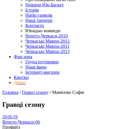
Новини Юн.Баскет
Історія
Набір гравців
Наші тренери
Контакти
Юнацькі команди
Венето-Черкаси-2010
Черкаські Мавпи-2012
Черкаські Мавпи-2011
Черкаські Мавпи-2013
Фан-зона
Група підтримки
Наші фани
Інтернет-магазин
Квитки
Донат
Головна
/
Гравці сезону
/
Мамієнко Софія
Гравці сезону
2018-19
Венето-Черкаси-06
Профайл