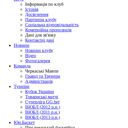
Інформація по клуб
Історія
Досягнення
Партнери клубу
Соціальна відповідальність
Комерційна пропозиція
Дані для зв'язку
Контактні дані
Новини
Новини клубу
Відео
Фотогалерея
Команда
Черкаські Мавпи
Гравці та Тренери
Адміністрація
Турніри
Кубок України
Товариські матчі
Суперліга GG.bet
ВЮБЛ (2012 р.н.)
ВЮБЛ (2011 р.н.)
ВЮБЛ (2013 р.н.)
Юн.Баскет
Про юнацький баскетбол