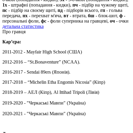
1х
- штрафні (попадання - кидки),
пч
- підбір на чужому щиті,
пс
- підбір на своєму щиті,
пд
- підборів всього,
гп
- гольва
передача,
пх
- перехват м'яча,
вт
- втрата,
бш
- блок-шот,
ф
-
персональні фоли,
фс
- фоли суперника на гравцеві,
оч
- очки
детальна статистика
Про гравця
Кар’єра:
2011-2012 - Mayfair High School (США)
2012-2016 – “St.Bonaventure” (NCAA).
2016-2017 - Sendai 89ers (Японія).
2017-2018 – “Michelin Etha Engomis Nicosia” (Кіпр)
2018-2019 – АЕЛ (Кіпр), Al Ittihad Tripoli (Лівія)
2019-2020 - "Черкаські Мавпи" (Україна)
2020-2021 -
"Черкаські Мавпи" (Україна)