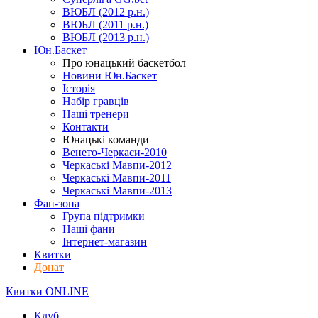
ВЮБЛ (2012 р.н.)
ВЮБЛ (2011 р.н.)
ВЮБЛ (2013 р.н.)
Юн.Баскет
Про юнацький баскетбол
Новини Юн.Баскет
Історія
Набір гравців
Наші тренери
Контакти
Юнацькі команди
Венето-Черкаси-2010
Черкаські Мавпи-2012
Черкаські Мавпи-2011
Черкаські Мавпи-2013
Фан-зона
Група підтримки
Наші фани
Інтернет-магазин
Квитки
Донат
Квитки ONLINE
Клуб