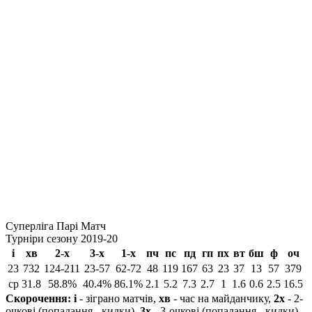
Суперліга Парі Матч
Турніри сезону 2019-20
і
хв
2-х
3-х
1-х
пч
пс
пд
гп
пх
вт
бш
ф
оч
23
732
124-211
23-57
62-72
48
119
167
63
23
37
13
57
379
ср
31.8
58.8%
40.4%
86.1%
2.1
5.2
7.3
2.7
1
1.6
0.6
2.5
16.5
Скорочення:
і
- зіграно матчів,
хв
- час на майданчику,
2х
- 2-
очкові (попадання - кидки),
3х
- 3-очкові (попадання - кидки),