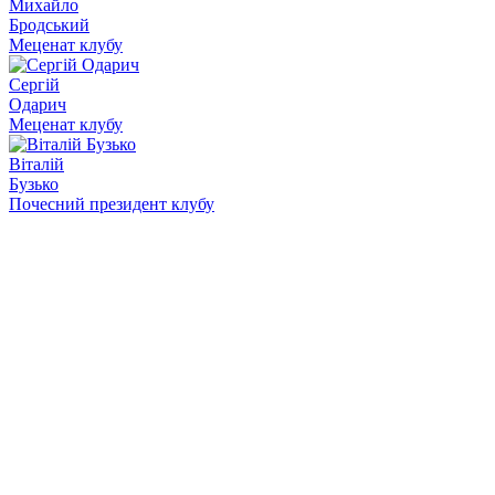
Михайло
Бродський
Меценат клубу
Сергій
Одарич
Меценат клубу
Віталій
Бузько
Почесний президент клубу