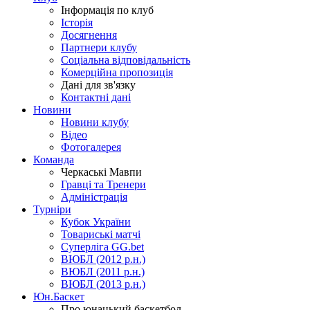
Інформація по клуб
Історія
Досягнення
Партнери клубу
Соціальна відповідальність
Комерційна пропозиція
Дані для зв'язку
Контактні дані
Новини
Новини клубу
Відео
Фотогалерея
Команда
Черкаські Мавпи
Гравці та Тренери
Адміністрація
Турніри
Кубок України
Товариські матчі
Суперліга GG.bet
ВЮБЛ (2012 р.н.)
ВЮБЛ (2011 р.н.)
ВЮБЛ (2013 р.н.)
Юн.Баскет
Про юнацький баскетбол