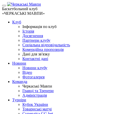
Баскетбольний клуб
«ЧЕРКАСЬКІ МАВПИ»
Клуб
Інформація по клуб
Історія
Досягнення
Партнери клубу
Соціальна відповідальність
Комерційна пропозиція
Дані для зв'язку
Контактні дані
Новини
Новини клубу
Відео
Фотогалерея
Команда
Черкаські Мавпи
Гравці та Тренери
Адміністрація
Турніри
Кубок України
Товариські матчі
Суперліга GG.bet