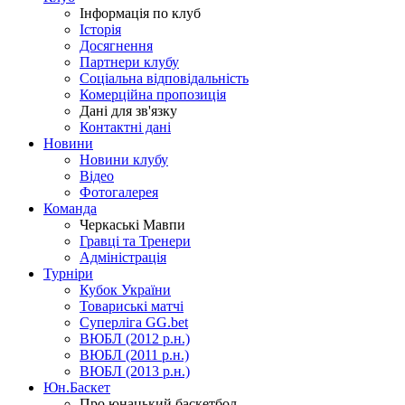
Інформація по клуб
Історія
Досягнення
Партнери клубу
Соціальна відповідальність
Комерційна пропозиція
Дані для зв'язку
Контактні дані
Новини
Новини клубу
Відео
Фотогалерея
Команда
Черкаські Мавпи
Гравці та Тренери
Адміністрація
Турніри
Кубок України
Товариські матчі
Суперліга GG.bet
ВЮБЛ (2012 р.н.)
ВЮБЛ (2011 р.н.)
ВЮБЛ (2013 р.н.)
Юн.Баскет
Про юнацький баскетбол