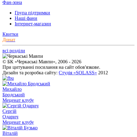
Фан-зона
Група підтримки
Наші фани
Інтернет-магазин
Квитки
Донат
всі розділи
© БК «Черкаські Мавпи», 2006 - 2026
При цитуванні посилання на сайт обов'язкове.
Дизайн та розробка сайту:
Студія «SOLASS»
2012
Михайло
Бродський
Меценат клубу
Сергій
Одарич
Меценат клубу
Віталій