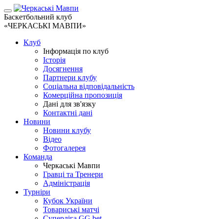
Баскетбольний клуб
«ЧЕРКАСЬКІ МАВПИ»
Клуб
Інформація по клуб
Історія
Досягнення
Партнери клубу
Соціальна відповідальність
Комерційна пропозиція
Дані для зв'язку
Контактні дані
Новини
Новини клубу
Відео
Фотогалерея
Команда
Черкаські Мавпи
Гравці та Тренери
Адміністрація
Турніри
Кубок України
Товариські матчі
Суперліга GG.bet