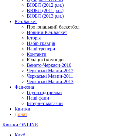
ВЮБЛ (2012 р.н.)
ВЮБЛ (2011 р.н.)
ВЮБЛ (2013 р.н.)
Юн.Баскет
Про юнацький баскетбол
Новини Юн.Баскет
Історія
Набір гравців
Наші тренери
Контакти
Юнацькі команди
Венето-Черкаси-2010
Черкаські Мавпи-2012
Черкаські Мавпи-2011
Черкаські Мавпи-2013
Фан-зона
Група підтримки
Наші фани
Інтернет-магазин
Квитки
Донат
Квитки ONLINE
Клуб