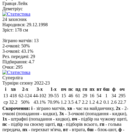
Гравця
Лейк
Деметріус
24
захисник
Народився:
29.12.1998
Зріст:
178 см
Зіграно матчів:
13
2-очкові:
50%
3-очкові:
43.1%
Рез. передачі:
29
Підбирання:
4.7
Очки:
295
Суперліга
Турніри сезону 2022-23
і
хв
2-х
3-х
1-х
пч
пс
пд
гп
пх
вт
бш
ф
оч
13
418
62-124
44-102
39-55
15
46
61
29
16
54
1
34
295
ср
32.2
50%
43.1%
70.9%
1.2
3.5
4.7
2.2
1.2
4.2
0.1
2.6
22.7
Скорочення:
і
- зіграно матчів,
хв
- час на майданчику,
2х
- 2-
очкові (попадання - кидки),
3х
- 3-очкові (попадання - кидки),
1х
- штрафні (попадання - кидки),
пч
- підбір на чужому щиті,
пс
- підбір на своєму щиті,
пд
- підборів всього,
гп
- гольва
передача,
пх
- перехват м'яча,
вт
- втрата,
бш
- блок-шот,
ф
-