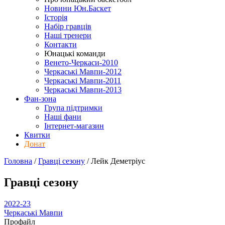
Новини Юн.Баскет
Історія
Набір гравців
Наші тренери
Контакти
Юнацькі команди
Венето-Черкаси-2010
Черкаські Мавпи-2012
Черкаські Мавпи-2011
Черкаські Мавпи-2013
Фан-зона
Група підтримки
Наші фани
Інтернет-магазин
Квитки
Донат
Головна
/
Гравці сезону
/
Лейк Деметріус
Гравці сезону
2022-23
Черкаські Мавпи
Профайл