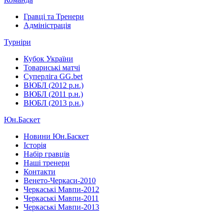
Гравці та Тренери
Адміністрація
Турніри
Кубок України
Товариські матчі
Суперліга GG.bet
ВЮБЛ (2012 р.н.)
ВЮБЛ (2011 р.н.)
ВЮБЛ (2013 р.н.)
Юн.Баскет
Новини Юн.Баскет
Історія
Набір гравців
Наші тренери
Контакти
Венето-Черкаси-2010
Черкаські Мавпи-2012
Черкаські Мавпи-2011
Черкаські Мавпи-2013