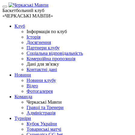
Баскетбольний клуб
«ЧЕРКАСЬКІ МАВПИ»
Клуб
Інформація по клуб
Історія
Досягнення
Партнери клубу
Соціальна відповідальність
Комерційна пропозиція
Дані для зв'язку
Контактні дані
Новини
Новини клубу
Відео
Фотогалерея
Команда
Черкаські Мавпи
Гравці та Тренери
Адміністрація
Турніри
Кубок України
Товариські матчі
Суперліга GG.bet