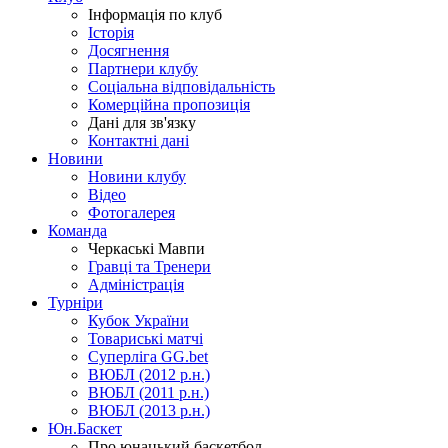
Інформація по клуб
Історія
Досягнення
Партнери клубу
Соціальна відповідальність
Комерційна пропозиція
Дані для зв'язку
Контактні дані
Новини
Новини клубу
Відео
Фотогалерея
Команда
Черкаські Мавпи
Гравці та Тренери
Адміністрація
Турніри
Кубок України
Товариські матчі
Суперліга GG.bet
ВЮБЛ (2012 р.н.)
ВЮБЛ (2011 р.н.)
ВЮБЛ (2013 р.н.)
Юн.Баскет
Про юнацький баскетбол