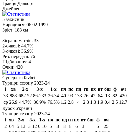
Гравця
Далкорт
Джейлен
5
захисник
Народився:
06.02.1999
Зріст:
183 см
Зіграно матчів:
33
2-очкові:
44.7%
3-очкові:
36.9%
Рез. передачі:
76
Підбирання:
4
Очки:
420
Cуперліга favbet
Турніри сезону 2023-24
і
хв
2-х
3-х
1-х
пч
пс
пд
гп
пх
вт
бш
ф
оч
33
888
68-152
86-233
26-34
40
93
133
76
42
64
13
82
420
ср
26.9
44.7%
36.9%
76.5%
1.2
2.8
4
2.3
1.3
1.9
0.4
2.5
12.7
Кубок України
Турніри сезону 2023-24
і
хв
2-х
3-х
1-х
пч
пс
пд
гп
пх
вт
бш
ф
оч
2
64
5-13
3-12
6-10
5
3
8
8
6
3
-
5
25