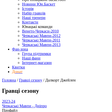
Новини Юн.Баскет
Історія
Набір гравців
Наші тренери
Контакти
Юнацькі команди
Венето-Черкаси-2010
Черкаські Мавпи-2012
Черкаські Мавпи-2011
Черкаські Мавпи-2013
Фан-зона
Група підтримки
Наші фани
Інтернет-магазин
Квитки
Донат
Головна
/
Гравці сезону
/
Далкорт Джейлен
Гравці сезону
2023-24
Черкаські Мавпи - Дніпро
Профайл