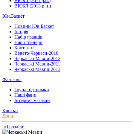
ВЮБЛ (2011 р.н.)
ВЮБЛ (2013 р.н.)
Юн.Баскет
Новини Юн.Баскет
Історія
Набір гравців
Наші тренери
Контакти
Венето-Черкаси-2010
Черкаські Мавпи-2012
Черкаські Мавпи-2011
Черкаські Мавпи-2013
Фан-зона
Група підтримки
Наші фани
Інтернет-магазин
Квитки
Донат
всі розділи