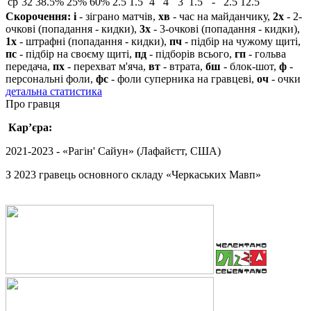
ср
32
38.5%
25%
60%
2.5
1.5
4
4
3
1.5
-
2.5
12.5
Скорочення:
і
- зіграно матчів,
хв
- час на майданчику,
2х
- 2-
очкові (попадання - кидки),
3х
- 3-очкові (попадання - кидки),
1х
- штрафні (попадання - кидки),
пч
- підбір на чужому щиті,
пс
- підбір на своєму щиті,
пд
- підборів всього,
гп
- гольва
передача,
пх
- перехват м'яча,
вт
- втрата,
бш
- блок-шот,
ф
-
персональні фоли,
фс
- фоли суперника на гравцеві,
оч
- очки
детальна статистика
Про гравця
Кар’єра:
2021-2023 - «Рагін' Cайун» (Лафайєтт, США)
З 2023 гравець основного складу «Черкаських Мавп»