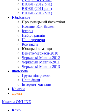
ВЮБЛ (2012 р.н.)
ВЮБЛ (2011 р.н.)
ВЮБЛ (2013 р.н.)
Юн.Баскет
Про юнацький баскетбол
Новини Юн.Баскет
Історія
Набір гравців
Наші тренери
Контакти
Юнацькі команди
Венето-Черкаси-2010
Черкаські Мавпи-2012
Черкаські Мавпи-2011
Черкаські Мавпи-2013
Фан-зона
Група підтримки
Наші фани
Інтернет-магазин
Квитки
Донат
Квитки ONLINE
Клуб