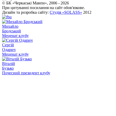
© БК «Черкаські Мавпи», 2006 - 2026
При цитуванні посилання на сайт обов'язкове.
Дизайн та розробка сайту:
Студія «SOLASS»
2012
Михайло
Бродський
Меценат клубу
Сергій
Одарич
Меценат клубу
Віталій
Бузько
Почесний президент клубу