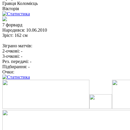
Гравця
Коломієць
Вікторія
7
форвард
Народився:
10.06.2010
Зріст:
162 см
Зіграно матчів:
2-очкові:
-
3-очкові:
-
Рез. передачі:
-
Підбирання:
-
Очки: