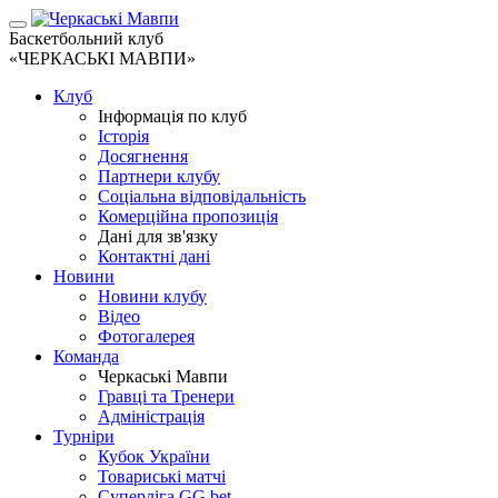
Баскетбольний клуб
«ЧЕРКАСЬКІ МАВПИ»
Клуб
Інформація по клуб
Історія
Досягнення
Партнери клубу
Соціальна відповідальність
Комерційна пропозиція
Дані для зв'язку
Контактні дані
Новини
Новини клубу
Відео
Фотогалерея
Команда
Черкаські Мавпи
Гравці та Тренери
Адміністрація
Турніри
Кубок України
Товариські матчі
Суперліга GG.bet