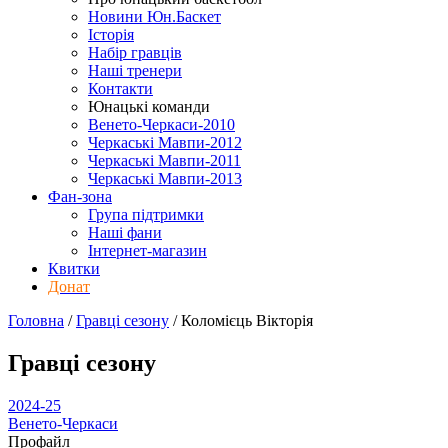
Новини Юн.Баскет
Історія
Набір гравців
Наші тренери
Контакти
Юнацькі команди
Венето-Черкаси-2010
Черкаські Мавпи-2012
Черкаські Мавпи-2011
Черкаські Мавпи-2013
Фан-зона
Група підтримки
Наші фани
Інтернет-магазин
Квитки
Донат
Головна
/
Гравці сезону
/
Коломієць Вікторія
Гравці сезону
2024-25
Венето-Черкаси
Профайл