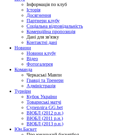
Інформація по клуб
Історія
Досягнення
Партнери клубу
Соціальна відповідальність
Комерційна пропозиція
Дані для зв'язку
Контактні дані
Новини
Новини клубу
Відео
Фотогалерея
Команда
Черкаські Мавпи
Гравці та Тренери
Адміністрація
Турніри
Кубок України
Товариські матчі
Суперліга GG.bet
ВЮБЛ (2012 р.н.)
ВЮБЛ (2011 р.н.)
ВЮБЛ (2013 р.н.)
Юн.Баскет
Про юнацький баскетбол