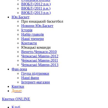
ВЮБЛ (2012 р.н.)
ВЮБЛ (2011 р.н.)
ВЮБЛ (2013 р.н.)
Юн.Баскет
Про юнацький баскетбол
Новини Юн.Баскет
Історія
Набір гравців
Наші тренери
Контакти
Юнацькі команди
Венето-Черкаси-2010
Черкаські Мавпи-2012
Черкаські Мавпи-2011
Черкаські Мавпи-2013
Фан-зона
Група підтримки
Наші фани
Інтернет-магазин
Квитки
Донат
Квитки ONLINE
Клуб