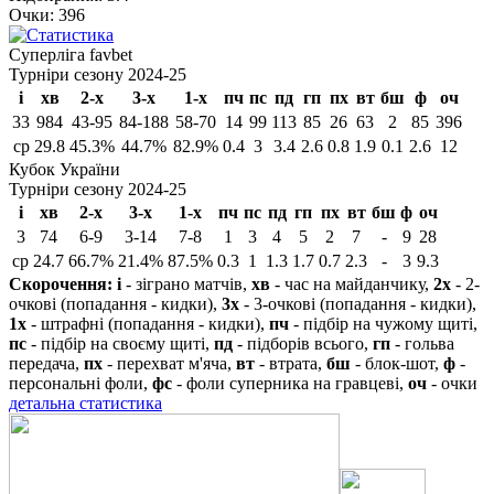
Очки:
396
Cуперліга favbet
Турніри сезону 2024-25
і
хв
2-х
3-х
1-х
пч
пс
пд
гп
пх
вт
бш
ф
оч
33
984
43-95
84-188
58-70
14
99
113
85
26
63
2
85
396
ср
29.8
45.3%
44.7%
82.9%
0.4
3
3.4
2.6
0.8
1.9
0.1
2.6
12
Кубок України
Турніри сезону 2024-25
і
хв
2-х
3-х
1-х
пч
пс
пд
гп
пх
вт
бш
ф
оч
3
74
6-9
3-14
7-8
1
3
4
5
2
7
-
9
28
ср
24.7
66.7%
21.4%
87.5%
0.3
1
1.3
1.7
0.7
2.3
-
3
9.3
Скорочення:
і
- зіграно матчів,
хв
- час на майданчику,
2х
- 2-
очкові (попадання - кидки),
3х
- 3-очкові (попадання - кидки),
1х
- штрафні (попадання - кидки),
пч
- підбір на чужому щиті,
пс
- підбір на своєму щиті,
пд
- підборів всього,
гп
- гольва
передача,
пх
- перехват м'яча,
вт
- втрата,
бш
- блок-шот,
ф
-
персональні фоли,
фс
- фоли суперника на гравцеві,
оч
- очки
детальна статистика