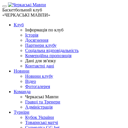
Баскетбольний клуб
«ЧЕРКАСЬКІ МАВПИ»
Клуб
Інформація по клуб
Історія
Досягнення
Партнери клубу
Соціальна відповідальність
Комерційна пропозиція
Дані для зв'язку
Контактні дані
Новини
Новини клубу
Відео
Фотогалерея
Команда
Черкаські Мавпи
Гравці та Тренери
Адміністрація
Турніри
Кубок України
Товариські матчі
Суперліга GG.bet