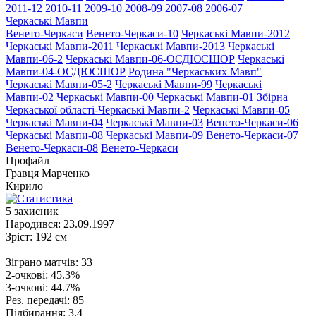
2011-12
2010-11
2009-10
2008-09
2007-08
2006-07
Черкаські Мавпи
Венето-Черкаси
Венето-Черкаси-10
Черкаські Мавпи-2012
Черкаські Мавпи-2011
Черкаські Мавпи-2013
Черкаські
Мавпи-06-2
Черкаські Мавпи-06-ОСДЮСШОР
Черкаські
Мавпи-04-ОСДЮСШОР
Родина "Черкаcьких Мавп"
Черкаські Мавпи-05-2
Черкаські Мавпи-99
Черкаські
Мавпи-02
Черкаські Мавпи-00
Черкаські Мавпи-01
Збірна
Черкаської області-Черкаські Мавпи-2
Черкаські Мавпи-05
Черкаські Мавпи-04
Черкаські Мавпи-03
Венето-Черкаси-06
Черкаські Мавпи-08
Черкаські Мавпи-09
Венето-Черкаси-07
Венето-Черкаси-08
Венето-Черкаси
Профайл
Гравця
Марченко
Кирило
5
захисник
Народився:
23.09.1997
Зріст:
192 см
Зіграно матчів:
33
2-очкові:
45.3%
3-очкові:
44.7%
Рез. передачі:
85
Підбирання:
3.4