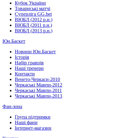
Кубок України
Товариські матчі
Суперліга GG.bet
ВЮБЛ (2012 р.н.)
ВЮБЛ (2011 р.н.)
ВЮБЛ (2013 р.н.)
Юн.Баскет
Новини Юн.Баскет
Історія
Набір гравців
Наші тренери
Контакти
Венето-Черкаси-2010
Черкаські Мавпи-2012
Черкаські Мавпи-2011
Черкаські Мавпи-2013
Фан-зона
Група підтримки
Наші фани
Інтернет-магазин