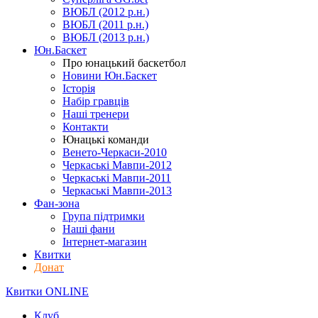
ВЮБЛ (2012 р.н.)
ВЮБЛ (2011 р.н.)
ВЮБЛ (2013 р.н.)
Юн.Баскет
Про юнацький баскетбол
Новини Юн.Баскет
Історія
Набір гравців
Наші тренери
Контакти
Юнацькі команди
Венето-Черкаси-2010
Черкаські Мавпи-2012
Черкаські Мавпи-2011
Черкаські Мавпи-2013
Фан-зона
Група підтримки
Наші фани
Інтернет-магазин
Квитки
Донат
Квитки ONLINE
Клуб