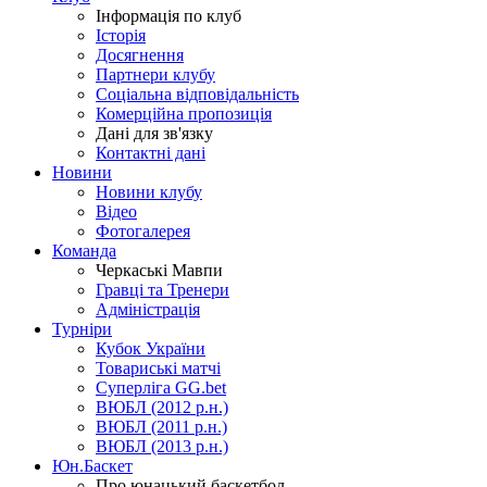
Інформація по клуб
Історія
Досягнення
Партнери клубу
Соціальна відповідальність
Комерційна пропозиція
Дані для зв'язку
Контактні дані
Новини
Новини клубу
Відео
Фотогалерея
Команда
Черкаські Мавпи
Гравці та Тренери
Адміністрація
Турніри
Кубок України
Товариські матчі
Суперліга GG.bet
ВЮБЛ (2012 р.н.)
ВЮБЛ (2011 р.н.)
ВЮБЛ (2013 р.н.)
Юн.Баскет
Про юнацький баскетбол