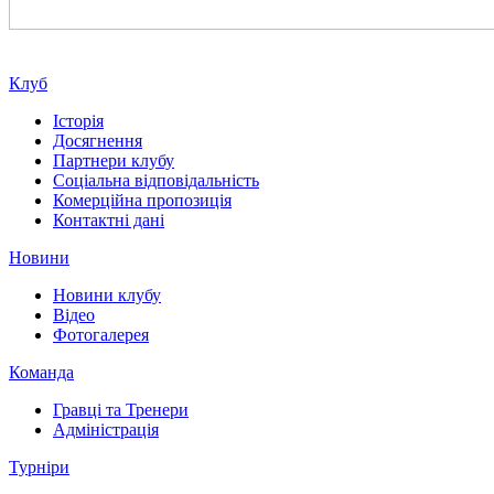
Клуб
Історія
Досягнення
Партнери клубу
Соціальна відповідальність
Комерційна пропозиція
Контактні дані
Новини
Новини клубу
Відео
Фотогалерея
Команда
Гравці та Тренери
Адміністрація
Турніри