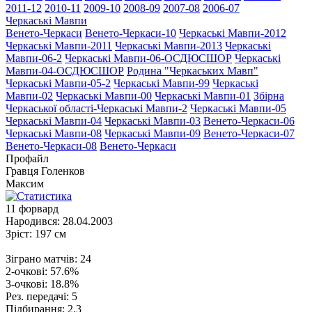
2011-12
2010-11
2009-10
2008-09
2007-08
2006-07
Черкаські Мавпи
Венето-Черкаси
Венето-Черкаси-10
Черкаські Мавпи-2012
Черкаські Мавпи-2011
Черкаські Мавпи-2013
Черкаські
Мавпи-06-2
Черкаські Мавпи-06-ОСДЮСШОР
Черкаські
Мавпи-04-ОСДЮСШОР
Родина "Черкаcьких Мавп"
Черкаські Мавпи-05-2
Черкаські Мавпи-99
Черкаські
Мавпи-02
Черкаські Мавпи-00
Черкаські Мавпи-01
Збірна
Черкаської області-Черкаські Мавпи-2
Черкаські Мавпи-05
Черкаські Мавпи-04
Черкаські Мавпи-03
Венето-Черкаси-06
Черкаські Мавпи-08
Черкаські Мавпи-09
Венето-Черкаси-07
Венето-Черкаси-08
Венето-Черкаси
Профайл
Гравця
Голенков
Максим
11
форвард
Народився:
28.04.2003
Зріст:
197 см
Зіграно матчів:
24
2-очкові:
57.6%
3-очкові:
18.8%
Рез. передачі:
5
Підбирання:
2.3