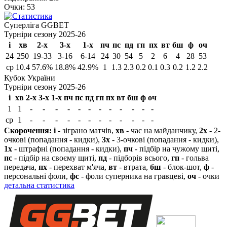
Очки:
53
Cуперліга GGBET
Турніри сезону 2025-26
і
хв
2-х
3-х
1-х
пч
пс
пд
гп
пх
вт
бш
ф
оч
24
250
19-33
3-16
6-14
24
30
54
5
2
6
4
28
53
ср
10.4
57.6%
18.8%
42.9%
1
1.3
2.3
0.2
0.1
0.3
0.2
1.2
2.2
Кубок України
Турніри сезону 2025-26
і
хв
2-х
3-х
1-х
пч
пс
пд
гп
пх
вт
бш
ф
оч
1
1
-
-
-
-
-
-
-
-
-
-
-
-
ср
1
-
-
-
-
-
-
-
-
-
-
-
-
Скорочення:
і
- зіграно матчів,
хв
- час на майданчику,
2х
- 2-
очкові (попадання - кидки),
3х
- 3-очкові (попадання - кидки),
1х
- штрафні (попадання - кидки),
пч
- підбір на чужому щиті,
пс
- підбір на своєму щиті,
пд
- підборів всього,
гп
- гольва
передача,
пх
- перехват м'яча,
вт
- втрата,
бш
- блок-шот,
ф
-
персональні фоли,
фс
- фоли суперника на гравцеві,
оч
- очки
детальна статистика