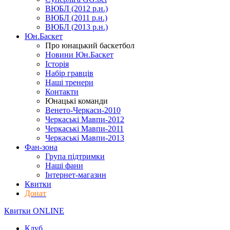
ВЮБЛ (2012 р.н.)
ВЮБЛ (2011 р.н.)
ВЮБЛ (2013 р.н.)
Юн.Баскет
Про юнацький баскетбол
Новини Юн.Баскет
Історія
Набір гравців
Наші тренери
Контакти
Юнацькі команди
Венето-Черкаси-2010
Черкаські Мавпи-2012
Черкаські Мавпи-2011
Черкаські Мавпи-2013
Фан-зона
Група підтримки
Наші фани
Інтернет-магазин
Квитки
Донат
Квитки ONLINE
Клуб