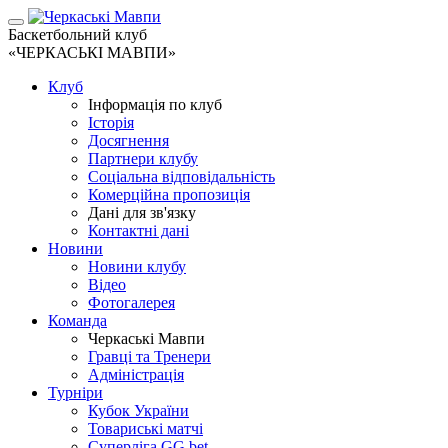
Баскетбольний клуб
«ЧЕРКАСЬКІ МАВПИ»
Клуб
Інформація по клуб
Історія
Досягнення
Партнери клубу
Соціальна відповідальність
Комерційна пропозиція
Дані для зв'язку
Контактні дані
Новини
Новини клубу
Відео
Фотогалерея
Команда
Черкаські Мавпи
Гравці та Тренери
Адміністрація
Турніри
Кубок України
Товариські матчі
Суперліга GG.bet