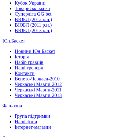
Кубок України
Товариські матчі
Суперліга GG.bet
ВЮБЛ (2012 р.н.)
ВЮБЛ (2011 р.н.)
ВЮБЛ (2013 р.н.)
Юн.Баскет
Новини Юн.Баскет
Історія
Набір гравців
Наші тренери
Контакти
Венето-Черкаси-2010
Черкаські Мавпи-2012
Черкаські Мавпи-2011
Черкаські Мавпи-2013
Фан-зона
Група підтримки
Наші фани
Інтернет-магазин