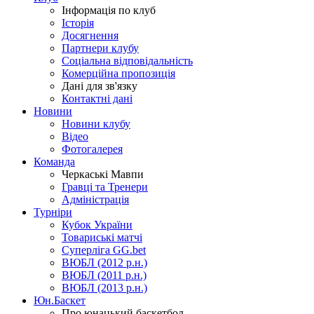
Інформація по клуб
Історія
Досягнення
Партнери клубу
Соціальна відповідальність
Комерційна пропозиція
Дані для зв'язку
Контактні дані
Новини
Новини клубу
Відео
Фотогалерея
Команда
Черкаські Мавпи
Гравці та Тренери
Адміністрація
Турніри
Кубок України
Товариські матчі
Суперліга GG.bet
ВЮБЛ (2012 р.н.)
ВЮБЛ (2011 р.н.)
ВЮБЛ (2013 р.н.)
Юн.Баскет
Про юнацький баскетбол