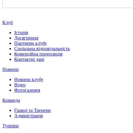
Клуб
Історія
Досягнення
Партнери клубу
Соціальна відповідальність
Комерційна пропозиція
Контактні дані
Новини
Новини клубу
Відео
Фотогалерея
Команда
Гравці та Тренери
Адміністрація
Турніри