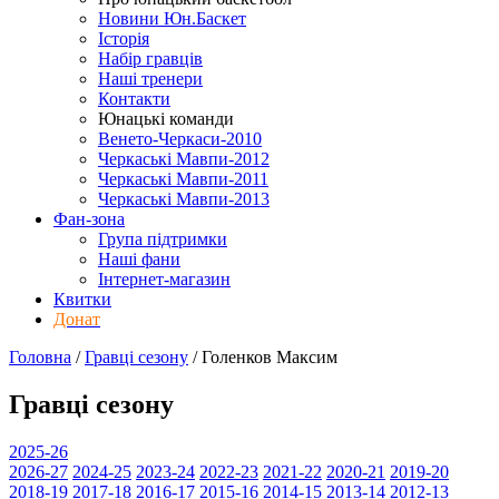
Новини Юн.Баскет
Історія
Набір гравців
Наші тренери
Контакти
Юнацькі команди
Венето-Черкаси-2010
Черкаські Мавпи-2012
Черкаські Мавпи-2011
Черкаські Мавпи-2013
Фан-зона
Група підтримки
Наші фани
Інтернет-магазин
Квитки
Донат
Головна
/
Гравці сезону
/
Голенков Максим
Гравці сезону
2025-26
2026-27
2024-25
2023-24
2022-23
2021-22
2020-21
2019-20
2018-19
2017-18
2016-17
2015-16
2014-15
2013-14
2012-13