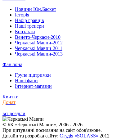
Новини Юн.Баскет
Історія
Набір гравців
Наші тренери
Контакти
Венето-Черкаси-2010
Черкаські Мавпи-2012
Черкаські Мавпи-2011
Черкаські Мавпи-2013
Фан-зона
Група підтримки
Наші фани
Інтернет-магазин
Квитки
Донат
всі розділи
© БК «Черкаські Мавпи», 2006 - 2026
При цитуванні посилання на сайт обов'язкове.
Дизайн та розробка сайту:
Студія «SOLASS»
2012