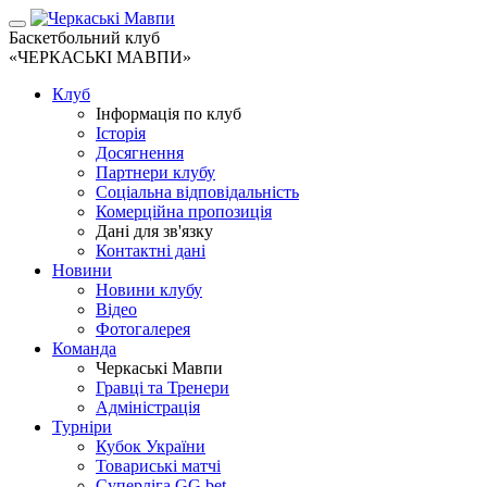
Баскетбольний клуб
«ЧЕРКАСЬКІ МАВПИ»
Клуб
Інформація по клуб
Історія
Досягнення
Партнери клубу
Соціальна відповідальність
Комерційна пропозиція
Дані для зв'язку
Контактні дані
Новини
Новини клубу
Відео
Фотогалерея
Команда
Черкаські Мавпи
Гравці та Тренери
Адміністрація
Турніри
Кубок України
Товариські матчі
Суперліга GG.bet