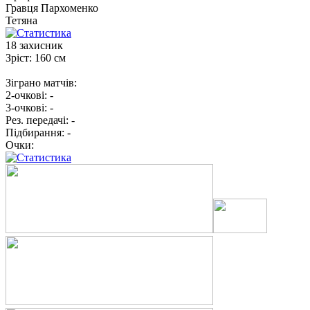
Гравця
Пархоменко
Тетяна
18
захисник
Зріст:
160 см
Зіграно матчів:
2-очкові:
-
3-очкові:
-
Рез. передачі:
-
Підбирання:
-
Очки: