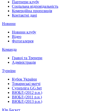
Партнери клубу
Соціальна відповідальність
Комерційна пропозиція
Контактні дані
Новини
Новини клубу
Відео
Фотогалерея
Команда
Гравці та Тренери
Адміністрація
Турніри
Кубок України
Товариські матчі
Суперліга GG.bet
ВЮБЛ (2012 р.н.)
ВЮБЛ (2011 р.н.)
ВЮБЛ (2013 р.н.)
Юн.Баскет