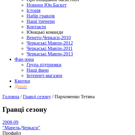
Новини Юн.Баскет
Історія
Набір гравців
Наші тренери
Контакти
Юнацькі команди
Венето-Черкаси-2010
Черкаські Мавпи-2012
Черкаські Мавпи-2011
Черкаські Мавпи-2013
Фан-зона
Група підтримки
Наші фани
Інтернет-магазин
Квитки
Донат
Головна
/
Гравці сезону
/
Пархоменко Тетяна
Гравці сезону
2008-09
"Марель-Черкаси"
Профайл