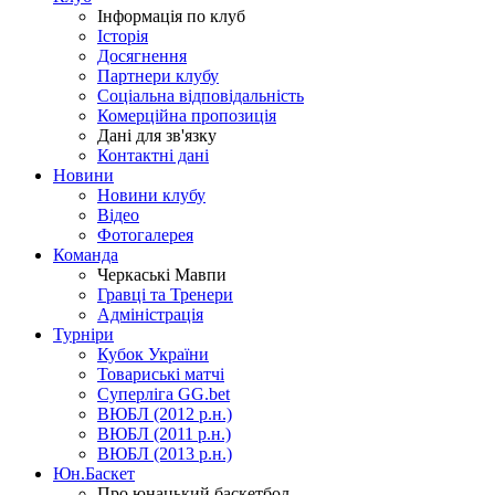
Інформація по клуб
Історія
Досягнення
Партнери клубу
Соціальна відповідальність
Комерційна пропозиція
Дані для зв'язку
Контактні дані
Новини
Новини клубу
Відео
Фотогалерея
Команда
Черкаські Мавпи
Гравці та Тренери
Адміністрація
Турніри
Кубок України
Товариські матчі
Суперліга GG.bet
ВЮБЛ (2012 р.н.)
ВЮБЛ (2011 р.н.)
ВЮБЛ (2013 р.н.)
Юн.Баскет
Про юнацький баскетбол