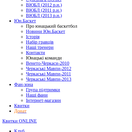
ВЮБЛ (2012 р.н.)
ВЮБЛ (2011 р.н.)
ВЮБЛ (2013 р.н.)
Юн.Баскет
Про юнацький баскетбол
Новини Юн.Баскет
Історія
Набір гравців
Наші тренери
Контакти
Юнацькі команди
Венето-Черкаси-2010
Черкаські Мавпи-2012
Черкаські Мавпи-2011
Черкаські Мавпи-2013
Фан-зона
Група підтримки
Наші фани
Інтернет-магазин
Квитки
Донат
Квитки ONLINE
Клуб