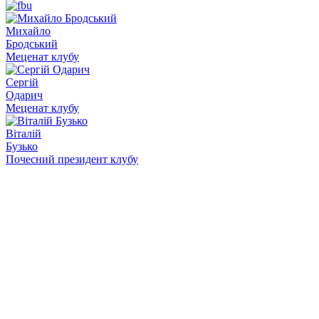
Михайло
Бродський
Меценат клубу
Сергій
Одарич
Меценат клубу
Віталій
Бузько
Почесний президент клубу