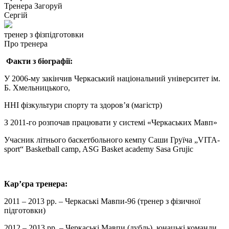
Тренера
Загоруй
Сергій
тренер з фізпідготовки
Про тренера
Факти з біографії:
У 2006-му закінчив Черкаський національний університет ім.
Б. Хмельницького,
ННІ фізкультури спорту та здоров’я (магістр)
З 2011-го розпочав працювати у системі «Черкаських Мавп»
Учасник літнього баскетбольного кемпу Саши Груїча „VITA-
sport“ Basketball camp, ASG Basket academy Sasa Grujic
Кар’єра тренера:
2011 – 2013 рр. – Черкаські Мавпи-96 (тренер з фізичної
підготовки)
2012 – 2013 рр. – Черкаські Мавпи (дубль), юнацькі команди