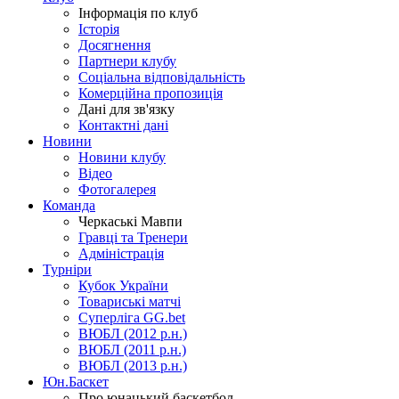
Інформація по клуб
Історія
Досягнення
Партнери клубу
Соціальна відповідальність
Комерційна пропозиція
Дані для зв'язку
Контактні дані
Новини
Новини клубу
Відео
Фотогалерея
Команда
Черкаські Мавпи
Гравці та Тренери
Адміністрація
Турніри
Кубок України
Товариські матчі
Суперліга GG.bet
ВЮБЛ (2012 р.н.)
ВЮБЛ (2011 р.н.)
ВЮБЛ (2013 р.н.)
Юн.Баскет
Про юнацький баскетбол