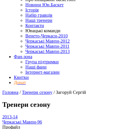
Новини Юн.Баскет
Історія
Набір гравців
Наші тренери
Контакти
Юнацькі команди
Венето-Черкаси-2010
Черкаські Мавпи-2012
Черкаські Мавпи-2011
Черкаські Мавпи-2013
Фан-зона
Група підтримки
Наші фани
Інтернет-магазин
Квитки
Донат
Головна
/
Тренери сезону
/
Загоруй Сергій
Тренери сезону
2013-14
Черкаські Мавпи-96
Профайл