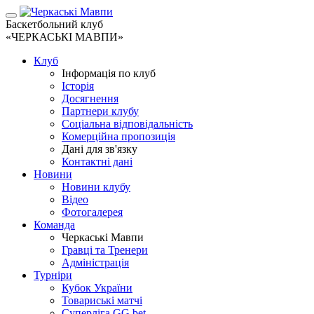
Баскетбольний клуб
«ЧЕРКАСЬКІ МАВПИ»
Клуб
Інформація по клуб
Історія
Досягнення
Партнери клубу
Соціальна відповідальність
Комерційна пропозиція
Дані для зв'язку
Контактні дані
Новини
Новини клубу
Відео
Фотогалерея
Команда
Черкаські Мавпи
Гравці та Тренери
Адміністрація
Турніри
Кубок України
Товариські матчі
Суперліга GG.bet