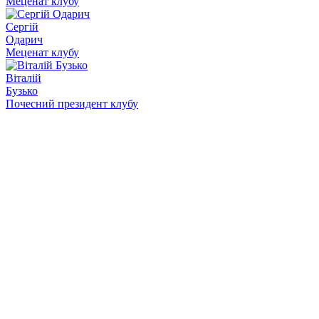
Меценат клубу
Сергій
Одарич
Меценат клубу
Віталій
Бузько
Почесний президент клубу