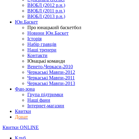
ВЮБЛ (2012 р.н.)
ВЮБЛ (2011 р.н.)
ВЮБЛ (2013 р.н.)
Юн.Баскет
Про юнацький баскетбол
Новини Юн.Баскет
Історія
Набір гравців
Наші тренери
Контакти
Юнацькі команди
Венето-Черкаси-2010
Черкаські Мавпи-2012
Черкаські Мавпи-2011
Черкаські Мавпи-2013
Фан-зона
Група підтримки
Наші фани
Інтернет-магазин
Квитки
Донат
Квитки ONLINE
Клуб