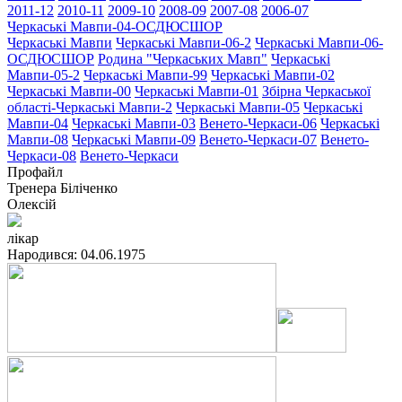
2011-12
2010-11
2009-10
2008-09
2007-08
2006-07
Черкаські Мавпи-04-ОСДЮСШОР
Черкаські Мавпи
Черкаські Мавпи-06-2
Черкаські Мавпи-06-
ОСДЮСШОР
Родина "Черкаcьких Мавп"
Черкаські
Мавпи-05-2
Черкаські Мавпи-99
Черкаські Мавпи-02
Черкаські Мавпи-00
Черкаські Мавпи-01
Збірна Черкаської
області-Черкаські Мавпи-2
Черкаські Мавпи-05
Черкаські
Мавпи-04
Черкаські Мавпи-03
Венето-Черкаси-06
Черкаські
Мавпи-08
Черкаські Мавпи-09
Венето-Черкаси-07
Венето-
Черкаси-08
Венето-Черкаси
Профайл
Тренера
Біліченко
Олексій
лікар
Народився:
04.06.1975