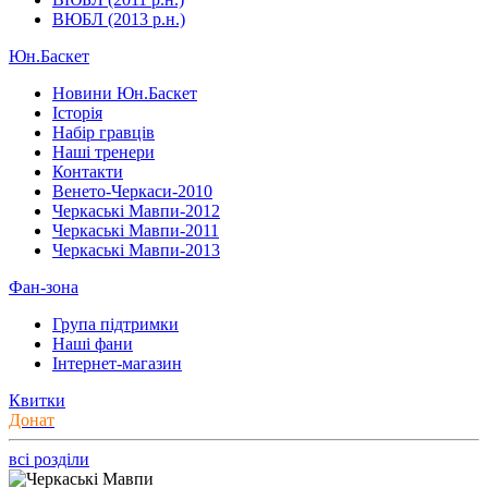
ВЮБЛ (2013 р.н.)
Юн.Баскет
Новини Юн.Баскет
Історія
Набір гравців
Наші тренери
Контакти
Венето-Черкаси-2010
Черкаські Мавпи-2012
Черкаські Мавпи-2011
Черкаські Мавпи-2013
Фан-зона
Група підтримки
Наші фани
Інтернет-магазин
Квитки
Донат
всі розділи