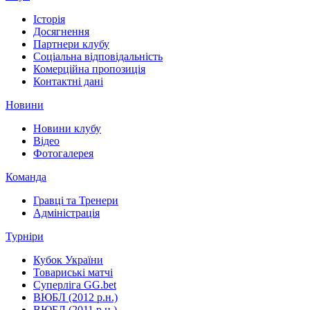
Історія
Досягнення
Партнери клубу
Соціальна відповідальність
Комерційна пропозиція
Контактні дані
Новини
Новини клубу
Відео
Фотогалерея
Команда
Гравці та Тренери
Адміністрація
Турніри
Кубок України
Товариські матчі
Суперліга GG.bet
ВЮБЛ (2012 р.н.)
ВЮБЛ (2011 р.н.)