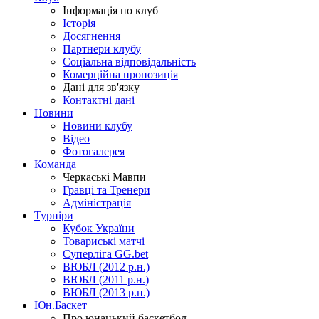
Інформація по клуб
Історія
Досягнення
Партнери клубу
Соціальна відповідальність
Комерційна пропозиція
Дані для зв'язку
Контактні дані
Новини
Новини клубу
Відео
Фотогалерея
Команда
Черкаські Мавпи
Гравці та Тренери
Адміністрація
Турніри
Кубок України
Товариські матчі
Суперліга GG.bet
ВЮБЛ (2012 р.н.)
ВЮБЛ (2011 р.н.)
ВЮБЛ (2013 р.н.)
Юн.Баскет
Про юнацький баскетбол