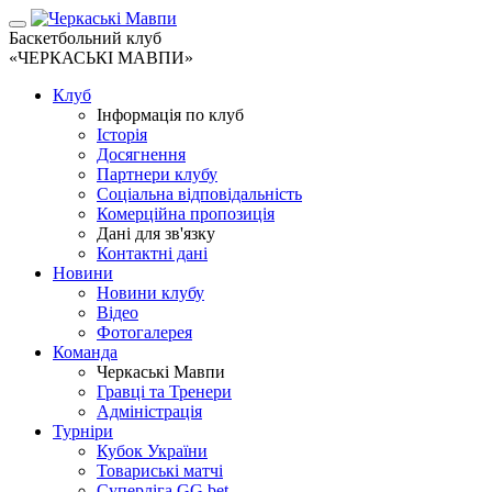
Баскетбольний клуб
«ЧЕРКАСЬКІ МАВПИ»
Клуб
Інформація по клуб
Історія
Досягнення
Партнери клубу
Соціальна відповідальність
Комерційна пропозиція
Дані для зв'язку
Контактні дані
Новини
Новини клубу
Відео
Фотогалерея
Команда
Черкаські Мавпи
Гравці та Тренери
Адміністрація
Турніри
Кубок України
Товариські матчі
Суперліга GG.bet