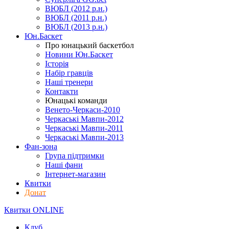
ВЮБЛ (2012 р.н.)
ВЮБЛ (2011 р.н.)
ВЮБЛ (2013 р.н.)
Юн.Баскет
Про юнацький баскетбол
Новини Юн.Баскет
Історія
Набір гравців
Наші тренери
Контакти
Юнацькі команди
Венето-Черкаси-2010
Черкаські Мавпи-2012
Черкаські Мавпи-2011
Черкаські Мавпи-2013
Фан-зона
Група підтримки
Наші фани
Інтернет-магазин
Квитки
Донат
Квитки ONLINE
Клуб