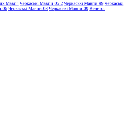
ких Мавп"
Черкаські Мавпи-05-2
Черкаські Мавпи-99
Черкаські
и-06
Черкаські Мавпи-08
Черкаські Мавпи-09
Венето-