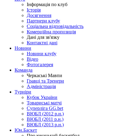
Інформація по клуб
Історія
Досягнення
Партнери клубу
Соціальна відповідальність
Комерційна пропозиція
Дані для зв'язку
Контактні дані
Новини
Новини клубу
Відео
Фотогалерея
Команда
Черкаські Мавпи
Гравці та Тренери
Адміністрація
Турніри
Кубок України
Товариські матчі
Суперліга GG.bet
ВЮБЛ (2012 р.н.)
ВЮБЛ (2011 р.н.)
ВЮБЛ (2013 р.н.)
Юн.Баскет
Про юнацький баскетбол