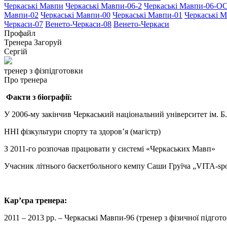
Черкаські Мавпи
Черкаські Мавпи-06-2
Черкаські Мавпи-06
Мавпи-02
Черкаські Мавпи-00
Черкаські Мавпи-01
Черкаські 
Черкаси-07
Венето-Черкаси-08
Венето-Черкаси
Профайл
Тренера
Загоруй
Сергій
тренер з фізпідготовки
Про тренера
Факти з біографії:
У 2006-му закінчив Черкаський національний університет ім. Б
ННІ фізкультури спорту та здоров’я (магістр)
З 2011-го розпочав працювати у системі «Черкаських Мавп»
Учасник літнього баскетбольного кемпу Саши Груїча „VITA-sport
Кар’єра тренера:
2011 – 2013 рр. – Черкаські Мавпи-96 (тренер з фізичної підгот