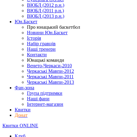
ВЮБЛ (2012 р.н.)
ВЮБЛ (2011 р.н.)
ВЮБЛ (2013 р.н.)
Юн.Баскет
Про юнацький баскетбол
Новини Юн.Баскет
Історія
Набір гравців
Наші тренери
Контакти
Юнацькі команди
Венето-Черкаси-2010
Черкаські Мавпи-2012
Черкаські Мавпи-2011
Черкаські Мавпи-2013
Фан-зона
Група підтримки
Наші фани
Інтернет-магазин
Квитки
Донат
Квитки ONLINE
Клуб