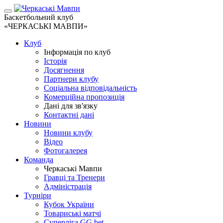
Баскетбольний клуб
«ЧЕРКАСЬКІ МАВПИ»
Клуб
Інформація по клуб
Історія
Досягнення
Партнери клубу
Соціальна відповідальність
Комерційна пропозиція
Дані для зв'язку
Контактні дані
Новини
Новини клубу
Відео
Фотогалерея
Команда
Черкаські Мавпи
Гравці та Тренери
Адміністрація
Турніри
Кубок України
Товариські матчі
Суперліга GG.bet