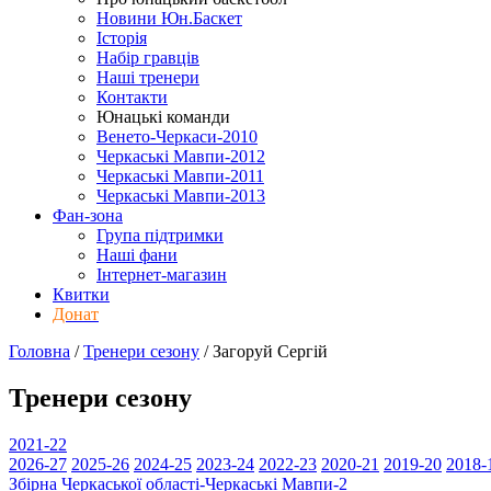
Новини Юн.Баскет
Історія
Набір гравців
Наші тренери
Контакти
Юнацькі команди
Венето-Черкаси-2010
Черкаські Мавпи-2012
Черкаські Мавпи-2011
Черкаські Мавпи-2013
Фан-зона
Група підтримки
Наші фани
Інтернет-магазин
Квитки
Донат
Головна
/
Тренери сезону
/
Загоруй Сергій
Тренери сезону
2021-22
2026-27
2025-26
2024-25
2023-24
2022-23
2020-21
2019-20
2018-
Збірна Черкаської області-Черкаські Мавпи-2