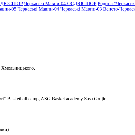
-ОСДЮСШОР
Черкаські Мавпи-04-ОСДЮСШОР
Родина "Черкаcь
Мавпи-05
Черкаські Мавпи-04
Черкаські Мавпи-03
Венето-Черкас
. Хмельницького,
“ Basketball camp, ASG Basket academy Sasa Grujic
овки)