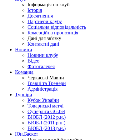
Інформація по клуб
Історія
Досягнення
Партнери клубу
Соціальна відповідальність
Комерційна пропозиція
Дані для зв'язку
Контактні дані
Новини
Новини клубу
Відео
Фотогалерея
Команда
Черкаські Мавпи
Гравці та Тренери
Адміністрація
Турніри
Кубок України
Товариські матчі
Суперліга GG.bet
ВЮБЛ (2012 р.н.)
ВЮБЛ (2011 р.н.)
ВЮБЛ (2013 р.н.)
Юн.Баскет
Про юнацький баскетбол