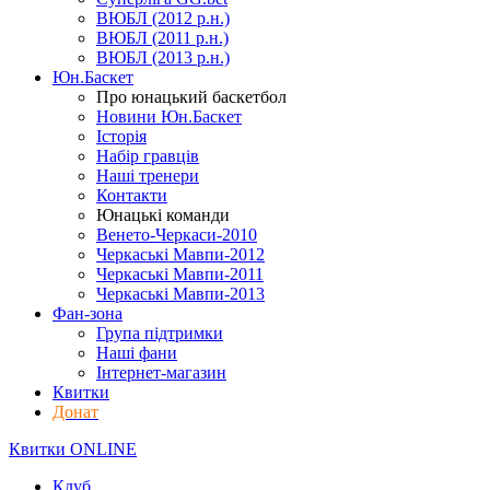
ВЮБЛ (2012 р.н.)
ВЮБЛ (2011 р.н.)
ВЮБЛ (2013 р.н.)
Юн.Баскет
Про юнацький баскетбол
Новини Юн.Баскет
Історія
Набір гравців
Наші тренери
Контакти
Юнацькі команди
Венето-Черкаси-2010
Черкаські Мавпи-2012
Черкаські Мавпи-2011
Черкаські Мавпи-2013
Фан-зона
Група підтримки
Наші фани
Інтернет-магазин
Квитки
Донат
Квитки ONLINE
Клуб