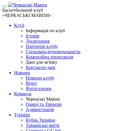
Баскетбольний клуб
«ЧЕРКАСЬКІ МАВПИ»
Клуб
Інформація по клуб
Історія
Досягнення
Партнери клубу
Соціальна відповідальність
Комерційна пропозиція
Дані для зв'язку
Контактні дані
Новини
Новини клубу
Відео
Фотогалерея
Команда
Черкаські Мавпи
Гравці та Тренери
Адміністрація
Турніри
Кубок України
Товариські матчі
Суперліга GG.bet