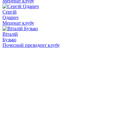
Меценат клубу
Сергій
Одарич
Меценат клубу
Віталій
Бузько
Почесний президент клубу