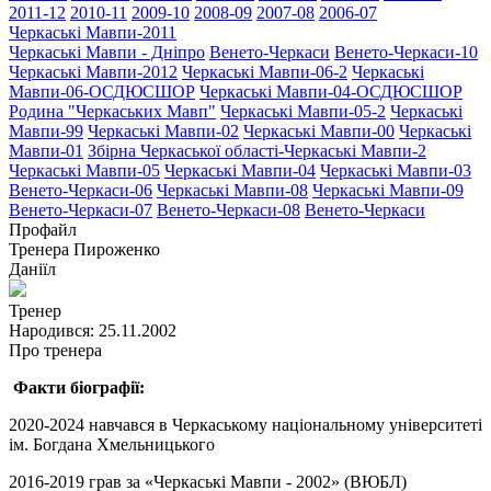
2011-12
2010-11
2009-10
2008-09
2007-08
2006-07
Черкаські Мавпи-2011
Черкаські Мавпи - Дніпро
Венето-Черкаси
Венето-Черкаси-10
Черкаські Мавпи-2012
Черкаські Мавпи-06-2
Черкаські
Мавпи-06-ОСДЮСШОР
Черкаські Мавпи-04-ОСДЮСШОР
Родина "Черкаcьких Мавп"
Черкаські Мавпи-05-2
Черкаські
Мавпи-99
Черкаські Мавпи-02
Черкаські Мавпи-00
Черкаські
Мавпи-01
Збірна Черкаської області-Черкаські Мавпи-2
Черкаські Мавпи-05
Черкаські Мавпи-04
Черкаські Мавпи-03
Венето-Черкаси-06
Черкаські Мавпи-08
Черкаські Мавпи-09
Венето-Черкаси-07
Венето-Черкаси-08
Венето-Черкаси
Профайл
Тренера
Пироженко
Даніїл
Тренер
Народився:
25.11.2002
Про тренера
Факти біографії:
2020-2024 навчався в Черкаському національному університеті
ім. Богдана Хмельницького
2016-2019 грав за «Черкаські Мавпи - 2002» (ВЮБЛ)