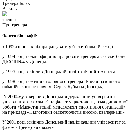
Тренера
Івлєв
Василь
тренер
Про тренера
Факти біографії:
з 1992-го почав підпрацьовувати у баскетбольній секції
у 1994 році почав офіційно працювати тренером з баскетболу
ДЮСШ№4 м.Донецьк
у 1995 році закінчив Донецький політехнічний технікум
у 1998 році помічник головного тренера Училища вищого
олімпійського резерву ім. Сергія Бубки м.Донецьк,
У 2000-му завершив Донецький державний університет
управління за фахом «Спеціаліст маркетолог», тема дипломної
роботи «Маркетинговий менеджмент спортивної організаціі»
на прикладі «Підготовки баскетболістів високої кваліфікаціі»
У 2001 році закінчив Донецький національний університет за
фахом «Тренер-викладач»