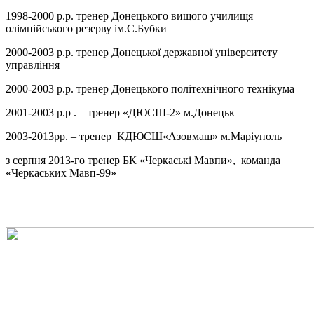
1998-2000 р.р. тренер Донецького вищого училищя
олімпійського резерву ім.С.Бубки
2000-2003 р.р. тренер Донецької державної університету
управління
2000-2003 р.р. тренер Донецького політехнічного технікума
2001-2003 р.р . – тренер «ДЮСШ-2» м.Донецьк
2003-2013рр. – тренер КДЮСШ«Азовмаш» м.Маріуполь
з серпня 2013-го тренер БК «Черкаські Мавпи», команда
«Черкаських Мавп-99»