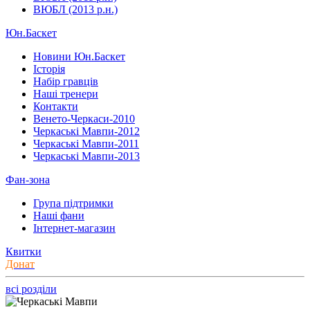
ВЮБЛ (2013 р.н.)
Юн.Баскет
Новини Юн.Баскет
Історія
Набір гравців
Наші тренери
Контакти
Венето-Черкаси-2010
Черкаські Мавпи-2012
Черкаські Мавпи-2011
Черкаські Мавпи-2013
Фан-зона
Група підтримки
Наші фани
Інтернет-магазин
Квитки
Донат
всі розділи