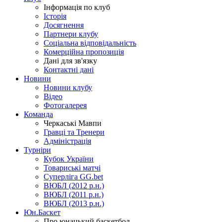
Інформація по клуб
Історія
Досягнення
Партнери клубу
Соціальна відповідальність
Комерційна пропозиція
Дані для зв'язку
Контактні дані
Новини
Новини клубу
Відео
Фотогалерея
Команда
Черкаські Мавпи
Гравці та Тренери
Адміністрація
Турніри
Кубок України
Товариські матчі
Суперліга GG.bet
ВЮБЛ (2012 р.н.)
ВЮБЛ (2011 р.н.)
ВЮБЛ (2013 р.н.)
Юн.Баскет
Про юнацький баскетбол