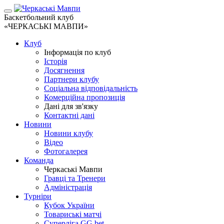
Баскетбольний клуб
«ЧЕРКАСЬКІ МАВПИ»
Клуб
Інформація по клуб
Історія
Досягнення
Партнери клубу
Соціальна відповідальність
Комерційна пропозиція
Дані для зв'язку
Контактні дані
Новини
Новини клубу
Відео
Фотогалерея
Команда
Черкаські Мавпи
Гравці та Тренери
Адміністрація
Турніри
Кубок України
Товариські матчі
Суперліга GG.bet