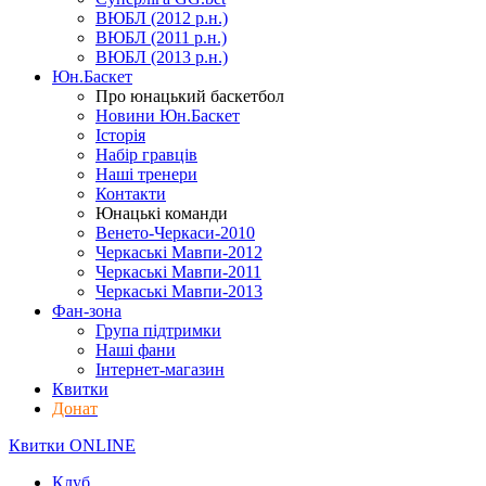
ВЮБЛ (2012 р.н.)
ВЮБЛ (2011 р.н.)
ВЮБЛ (2013 р.н.)
Юн.Баскет
Про юнацький баскетбол
Новини Юн.Баскет
Історія
Набір гравців
Наші тренери
Контакти
Юнацькі команди
Венето-Черкаси-2010
Черкаські Мавпи-2012
Черкаські Мавпи-2011
Черкаські Мавпи-2013
Фан-зона
Група підтримки
Наші фани
Інтернет-магазин
Квитки
Донат
Квитки ONLINE
Клуб