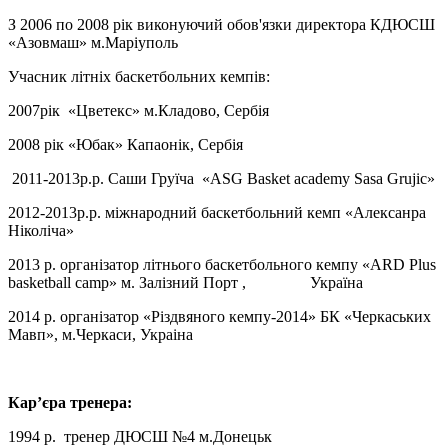
З 2006 по 2008 рік виконуючий обов'язки директора КДЮСШ
«Азовмаш» м.Маріуполь
Учасник літніх баскетбольних кемпів:
2007рік «Цветекс» м.Кладово, Сербія
2008 рік «Юбак» Капаонік, Сербія
2011-2013р.р. Саши Груїча «ASG Basket academy Sasa Grujic»
2012-2013р.р. міжнародний баскетбольний кемп «Алексанра
Ніколіча»
2013 р. організатор літнього баскетбольного кемпу «ARD Plus
basketball camp» м. Залізний Порт , Україна
2014 р. організатор «Різдвяного кемпу-2014» БК «Черкаських
Мавп», м.Черкаси, Украіна
Кар’єра тренера:
1994 р. тренер ДЮСШ №4 м.Донецьк