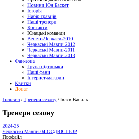
Новини Юн.Баскет
Історія
Набір гравців
Наші тренери
Контакти
Юнацькі команди
Венето-Черкаси-2010
Черкаські Мавпи-2012
Черкаські Мавпи-2011
Черкаські Мавпи-2013
Фан-зона
Група підтримки
Наші фани
Інтернет-магазин
Квитки
Донат
Головна
/
Тренери сезону
/
Івлєв Василь
Тренери сезону
2024-25
Черкаські Мавпи-04-ОСДЮСШОР
Профайл