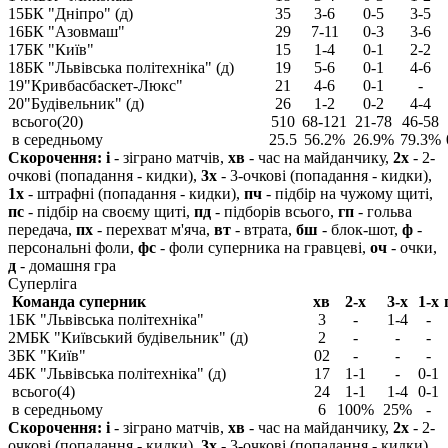
15
БК "Дніпро" (д)
35
3-6
0-5
3-5
16
БК "Азовмаш"
29
7-11
0-3
3-6
17
БК "Київ"
15
1-4
0-1
2-2
18
БК "Львівська політехніка" (д)
19
5-6
0-1
4-6
19
"Кривбасбаскет-Люкс"
21
4-6
0-1
-
20
"Будівельник" (д)
26
1-2
0-2
4-4
всього(20)
510
68-121
21-78
46-58
в середньому
25.5
56.2%
26.9%
79.3%
Скорочення:
і
- зіграно матчів,
хв
- час на майданчику,
2х
- 2-
очкові (попадання - кидки),
3х
- 3-очкові (попадання - кидки),
1х
- штрафні (попадання - кидки),
пч
- підбір на чужому щиті,
пс
- підбір на своєму щиті,
пд
- підборів всього,
гп
- гольва
передача,
пх
- перехват м'яча,
вт
- втрата,
бш
- блок-шот,
ф
-
персональні фоли,
фс
- фоли суперника на гравцеві,
оч
- очки,
д
- домашня гра
Суперліга
Команда суперник
хв
2-х
3-х
1-х
1
БК "Львівська політехніка"
3
-
1-4
-
2
МБК "Київський будівельник" (д)
2
-
-
-
3
БК "Київ"
02
-
-
-
4
БК "Львівська політехніка" (д)
17
1-1
-
0-1
всього(4)
24
1-1
1-4
0-1
в середньому
6
100%
25%
-
Скорочення:
і
- зіграно матчів,
хв
- час на майданчику,
2х
- 2-
очкові (попадання - кидки),
3х
- 3-очкові (попадання - кидки),