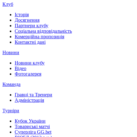
Клуб
Історія
Досягнення
Партнери клубу
Соціальна відповідальність
Комерційна пропозиція
Контактні дані
Новини
Новини клубу
Відео
Фотогалерея
Команда
Гравці та Тренери
Адміністрація
Турніри
Кубок України
Товариські матчі
Суперліга GG.bet