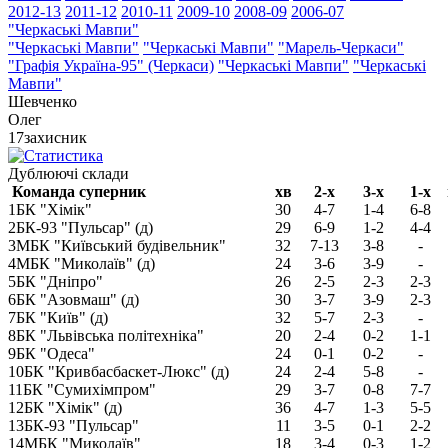
2012-13
2011-12
2010-11
2009-10
2008-09
2006-07
"Черкаські Мавпи"
"Черкаські Мавпи"
"Черкаські Мавпи"
"Марель-Черкаси"
"Графія Україна-95" (Черкаси)
"Черкаські Мавпи"
"Черкаські
Мавпи"
Шевченко
Олег
17
захисник
Дублюючі склади
Команда суперник
хв
2-х
3-х
1-х
1
БК "Хімік"
30
4-7
1-4
6-8
2
БК-93 "Пульсар" (д)
29
6-9
1-2
4-4
3
МБК "Київський будівельник"
32
7-13
3-8
-
4
МБК "Миколаїв" (д)
24
3-6
3-9
-
5
БК "Дніпро"
26
2-5
2-3
2-3
6
БК "Азовмаш" (д)
30
3-7
3-9
2-3
7
БК "Київ" (д)
32
5-7
2-3
-
8
БК "Львівська політехніка"
20
2-4
0-2
1-1
9
БК "Одеса"
24
0-1
0-2
-
10
БК "Кривбасбаскет-Люкс" (д)
24
2-4
5-8
-
11
БК "Сумихімпром"
29
3-7
0-8
7-7
12
БК "Хімік" (д)
36
4-7
1-3
5-5
13
БК-93 "Пульсар"
11
3-5
0-1
2-2
14
МБК "Миколаїв"
18
3-4
0-3
1-2