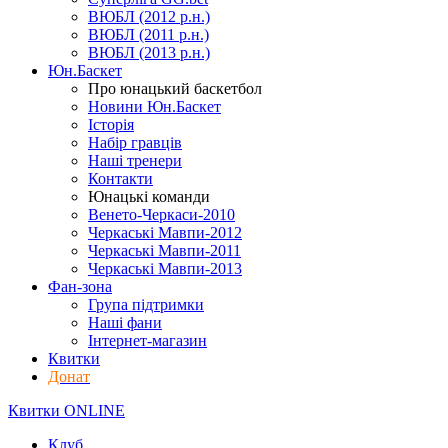
ВЮБЛ (2012 р.н.)
ВЮБЛ (2011 р.н.)
ВЮБЛ (2013 р.н.)
Юн.Баскет
Про юнацький баскетбол
Новини Юн.Баскет
Історія
Набір гравців
Наші тренери
Контакти
Юнацькі команди
Венето-Черкаси-2010
Черкаські Мавпи-2012
Черкаські Мавпи-2011
Черкаські Мавпи-2013
Фан-зона
Група підтримки
Наші фани
Інтернет-магазин
Квитки
Донат
Квитки ONLINE
Клуб