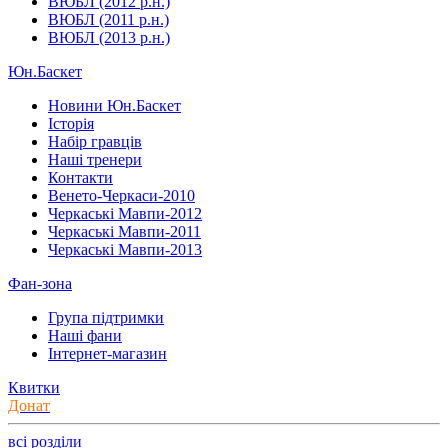
ВЮБЛ (2012 р.н.)
ВЮБЛ (2011 р.н.)
ВЮБЛ (2013 р.н.)
Юн.Баскет
Новини Юн.Баскет
Історія
Набір гравців
Наші тренери
Контакти
Венето-Черкаси-2010
Черкаські Мавпи-2012
Черкаські Мавпи-2011
Черкаські Мавпи-2013
Фан-зона
Група підтримки
Наші фани
Інтернет-магазин
Квитки
Донат
всі розділи