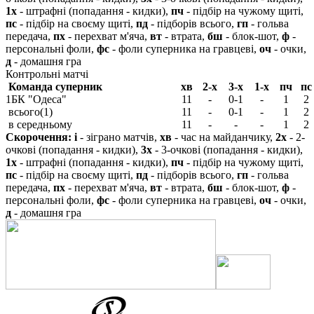
1х
- штрафні (попадання - кидки),
пч
- підбір на чужому щиті,
пс
- підбір на своєму щиті,
пд
- підборів всього,
гп
- гольва
передача,
пх
- перехват м'яча,
вт
- втрата,
бш
- блок-шот,
ф
-
персональні фоли,
фс
- фоли суперника на гравцеві,
оч
- очки,
д
- домашня гра
Контрольні матчі
Команда суперник
хв
2-х
3-х
1-х
пч
пс
1
БК "Одеса"
11
-
0-1
-
1
2
всього(1)
11
-
0-1
-
1
2
в середньому
11
-
-
-
1
2
Скорочення:
і
- зіграно матчів,
хв
- час на майданчику,
2х
- 2-
очкові (попадання - кидки),
3х
- 3-очкові (попадання - кидки),
1х
- штрафні (попадання - кидки),
пч
- підбір на чужому щиті,
пс
- підбір на своєму щиті,
пд
- підборів всього,
гп
- гольва
передача,
пх
- перехват м'яча,
вт
- втрата,
бш
- блок-шот,
ф
-
персональні фоли,
фс
- фоли суперника на гравцеві,
оч
- очки,
д
- домашня гра