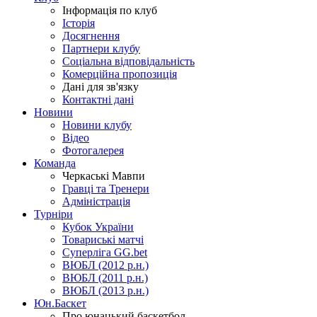
Інформація по клуб
Історія
Досягнення
Партнери клубу
Соціальна відповідальність
Комерційна пропозиція
Дані для зв'язку
Контактні дані
Новини
Новини клубу
Відео
Фотогалерея
Команда
Черкаські Мавпи
Гравці та Тренери
Адміністрація
Турніри
Кубок України
Товариські матчі
Суперліга GG.bet
ВЮБЛ (2012 р.н.)
ВЮБЛ (2011 р.н.)
ВЮБЛ (2013 р.н.)
Юн.Баскет
Про юнацький баскетбол