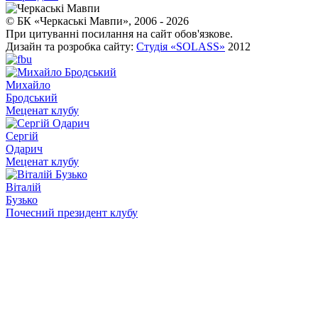
© БК «Черкаські Мавпи», 2006 - 2026
При цитуванні посилання на сайт обов'язкове.
Дизайн та розробка сайту:
Студія «SOLASS»
2012
Михайло
Бродський
Меценат клубу
Сергій
Одарич
Меценат клубу
Віталій
Бузько
Почесний президент клубу