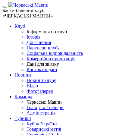
Баскетбольний клуб
«ЧЕРКАСЬКІ МАВПИ»
Клуб
Інформація по клуб
Історія
Досягнення
Партнери клубу
Соціальна відповідальність
Комерційна пропозиція
Дані для зв'язку
Контактні дані
Новини
Новини клубу
Відео
Фотогалерея
Команда
Черкаські Мавпи
Гравці та Тренери
Адміністрація
Турніри
Кубок України
Товариські матчі
Суперліга GG.bet