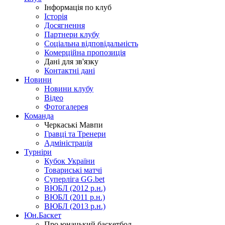
Інформація по клуб
Історія
Досягнення
Партнери клубу
Соціальна відповідальність
Комерційна пропозиція
Дані для зв'язку
Контактні дані
Новини
Новини клубу
Відео
Фотогалерея
Команда
Черкаські Мавпи
Гравці та Тренери
Адміністрація
Турніри
Кубок України
Товариські матчі
Суперліга GG.bet
ВЮБЛ (2012 р.н.)
ВЮБЛ (2011 р.н.)
ВЮБЛ (2013 р.н.)
Юн.Баскет
Про юнацький баскетбол