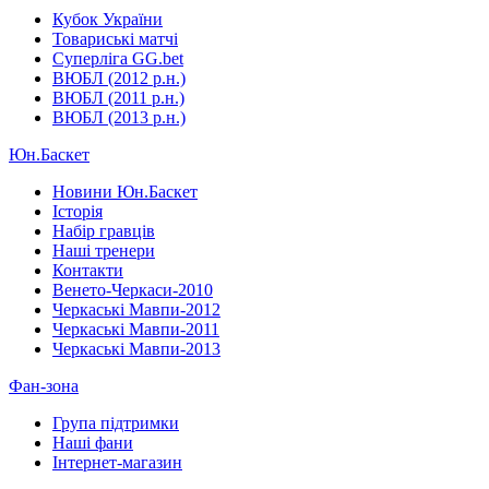
Кубок України
Товариські матчі
Суперліга GG.bet
ВЮБЛ (2012 р.н.)
ВЮБЛ (2011 р.н.)
ВЮБЛ (2013 р.н.)
Юн.Баскет
Новини Юн.Баскет
Історія
Набір гравців
Наші тренери
Контакти
Венето-Черкаси-2010
Черкаські Мавпи-2012
Черкаські Мавпи-2011
Черкаські Мавпи-2013
Фан-зона
Група підтримки
Наші фани
Інтернет-магазин