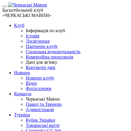
Баскетбольний клуб
«ЧЕРКАСЬКІ МАВПИ»
Клуб
Інформація по клуб
Історія
Досягнення
Партнери клубу
Соціальна відповідальність
Комерційна пропозиція
Дані для зв'язку
Контактні дані
Новини
Новини клубу
Відео
Фотогалерея
Команда
Черкаські Мавпи
Гравці та Тренери
Адміністрація
Турніри
Кубок України
Товариські матчі
Суперліга GG.bet