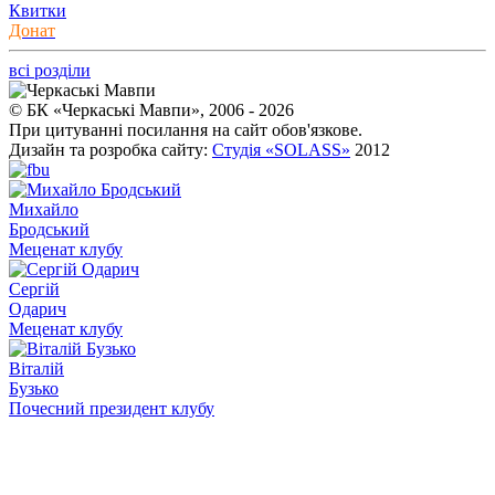
Квитки
Донат
всі розділи
© БК «Черкаські Мавпи», 2006 - 2026
При цитуванні посилання на сайт обов'язкове.
Дизайн та розробка сайту:
Студія «SOLASS»
2012
Михайло
Бродський
Меценат клубу
Сергій
Одарич
Меценат клубу
Віталій
Бузько
Почесний президент клубу