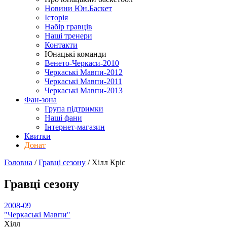
Новини Юн.Баскет
Історія
Набір гравців
Наші тренери
Контакти
Юнацькі команди
Венето-Черкаси-2010
Черкаські Мавпи-2012
Черкаські Мавпи-2011
Черкаські Мавпи-2013
Фан-зона
Група підтримки
Наші фани
Інтернет-магазин
Квитки
Донат
Головна
/
Гравці сезону
/
Хілл Кріс
Гравці сезону
2008-09
"Черкаські Мавпи"
Хілл