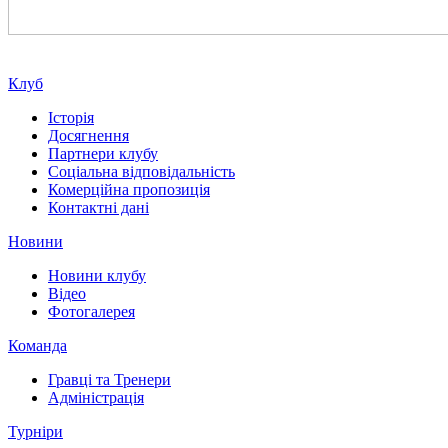
Клуб
Історія
Досягнення
Партнери клубу
Соціальна відповідальність
Комерційна пропозиція
Контактні дані
Новини
Новини клубу
Відео
Фотогалерея
Команда
Гравці та Тренери
Адміністрація
Турніри