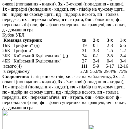
очкові (попадання - кидки),
3х
- 3-очкові (попадання - кидки),
1х
- штрафні (попадання - кидки),
пч
- підбір на чужому щиті,
пс
- підбір на своєму щиті,
пд
- підборів всього,
гп
- гольва
передача,
пх
- перехват м'яча,
вт
- втрата,
бш
- блок-шот,
ф
-
персональні фоли,
фс
- фоли суперника на гравцеві,
оч
- очки,
д
- домашня гра
Кубок УБЛ
Команда суперник
хв
2-х
3-х
1-х
1
БК "Грифони" (д)
19
0-1
2-3
6-6
2
БК "Грифони"
31
3-3
1-5
1-2
3
БК "Київський Будівельник" (д)
34
0-1
2-5
2-4
4
БК "Київський Будівельник"
27
2-4
0-4
3-4
всього(4)
111
5-9
5-17
12-16
в середньому
27.8
55.6%
29.4%
75%
Скорочення:
і
- зіграно матчів,
хв
- час на майданчику,
2х
- 2-
очкові (попадання - кидки),
3х
- 3-очкові (попадання - кидки),
1х
- штрафні (попадання - кидки),
пч
- підбір на чужому щиті,
пс
- підбір на своєму щиті,
пд
- підборів всього,
гп
- гольва
передача,
пх
- перехват м'яча,
вт
- втрата,
бш
- блок-шот,
ф
-
персональні фоли,
фс
- фоли суперника на гравцеві,
оч
- очки,
д
- домашня гра