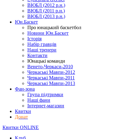
ВЮБЛ (2012 р.н.)
ВЮБЛ (2011 р.н.)
ВЮБЛ (2013 р.н.)
Юн.Баскет
Про юнацький баскетбол
Новини Юн.Баскет
Історія
Набір гравців
Наші тренери
Контакти
Юнацькі команди
Венето-Черкаси-2010
Черкаські Мавпи-2012
Черкаські Мавпи-2011
Черкаські Мавпи-2013
Фан-зона
Група підтримки
Наші фани
Інтернет-магазин
Квитки
Донат
Квитки ONLINE
Клуб