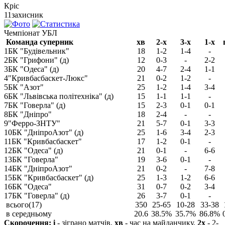
Кріс
11
захисник
Чемпіонат УБЛ
Команда суперник
хв
2-х
3-х
1-х
1
БК "Будівельник"
18
1-2
1-4
-
2
БК "Грифони" (д)
12
0-3
-
2-2
3
БК "Одеса" (д)
20
4-7
2-4
1-1
4
"Кривбасбаскет-Люкс"
21
0-2
1-2
-
5
БК "Азот"
25
1-2
1-4
3-4
6
БК "Львівська політехніка" (д)
15
1-1
1-1
-
7
БК "Говерла" (д)
15
2-3
0-1
0-1
8
БК "Дніпро"
18
2-4
-
-
9
"Ферро-ЗНТУ"
21
5-7
0-1
3-3
10
БК "ДніпроАзот" (д)
25
1-6
3-4
2-3
11
БК "Кривбасбаскет"
17
1-2
0-1
-
12
БК "Одеса" (д)
21
0-1
-
6-6
13
БК "Говерла"
19
3-6
0-1
-
14
БК "ДніпроАзот"
21
0-2
-
7-8
15
БК "Кривбасбаскет" (д)
25
1-3
1-2
6-6
16
БК "Одеса"
31
0-7
0-2
3-4
17
БК "Говерла" (д)
26
3-7
0-1
-
всього(17)
350
25-65
10-28
33-38
в середньому
20.6
38.5%
35.7%
86.8%
Скорочення:
і
- зіграно матчів,
хв
- час на майданчику,
2х
- 2-