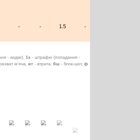
-
-
1.5
-
1.5
1
ння - кидки),
1х
- штрафні (попадання -
рехват м'яча,
вт
- втрата,
бш
- блок-шот,
ф