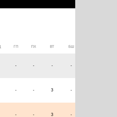
Д
ГП
ПХ
ВТ
БШ
Ф
ОЧ
-
-
-
-
-
2
-
-
3
-
3
-
-
-
3
-
3
2