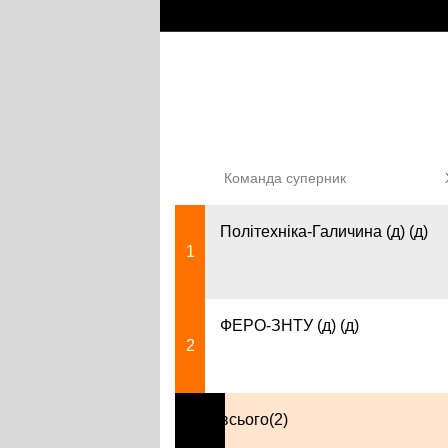
Команда суперник
Політехніка-Галичина (д) (д)
1
ФЕРО-ЗНТУ (д) (д)
2
всього(2)