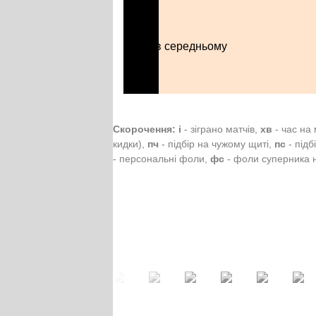
в середньому
Скорочення:
і
- зіграно матчів,
хв
- час на
кидки),
пч
- підбір на чужому щиті,
пс
- підб
- персональні фоли,
фс
- фоли суперника н