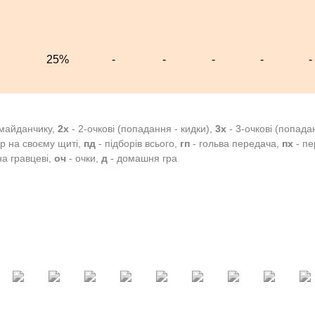
5
25%
-
-
-
-
-
 майданчику,
2х
- 2-очкові (попадання - кидки),
3х
- 3-очкові (попада
ір на своєму щиті,
пд
- підборів всього,
гп
- гольва передача,
пх
- пе
а гравцеві,
оч
- очки,
д
- домашня гра