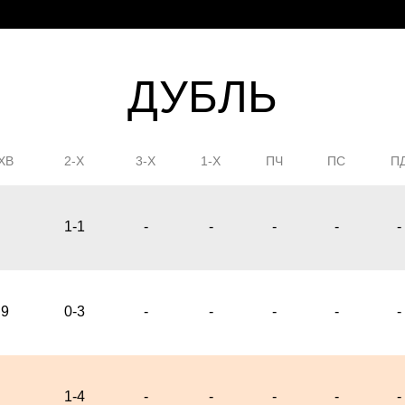
ДУБЛЬ
ХВ
2-Х
3-Х
1-Х
ПЧ
ПС
П
1
1-1
-
-
-
-
-
9
0-3
-
-
-
-
-
10
1-4
-
-
-
-
-