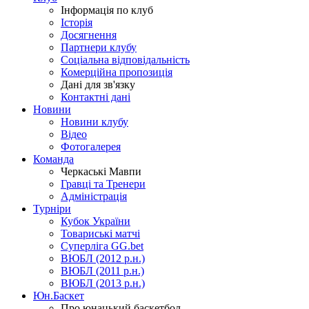
Інформація по клуб
Історія
Досягнення
Партнери клубу
Соціальна відповідальність
Комерційна пропозиція
Дані для зв'язку
Контактні дані
Новини
Новини клубу
Відео
Фотогалерея
Команда
Черкаські Мавпи
Гравці та Тренери
Адміністрація
Турніри
Кубок України
Товариські матчі
Суперліга GG.bet
ВЮБЛ (2012 р.н.)
ВЮБЛ (2011 р.н.)
ВЮБЛ (2013 р.н.)
Юн.Баскет
Про юнацький баскетбол