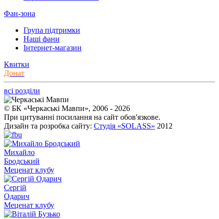
Фан-зона
Група підтримки
Наші фани
Інтернет-магазин
Квитки
Донат
всі розділи
© БК «Черкаські Мавпи», 2006 - 2026
При цитуванні посилання на сайт обов'язкове.
Дизайн та розробка сайту:
Студія «SOLASS»
2012
Михайло
Бродський
Меценат клубу
Сергій
Одарич
Меценат клубу