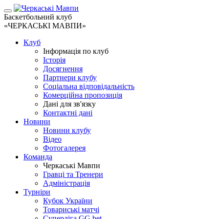
Баскетбольний клуб
«ЧЕРКАСЬКІ МАВПИ»
Клуб
Інформація по клуб
Історія
Досягнення
Партнери клубу
Соціальна відповідальність
Комерційна пропозиція
Дані для зв'язку
Контактні дані
Новини
Новини клубу
Відео
Фотогалерея
Команда
Черкаські Мавпи
Гравці та Тренери
Адміністрація
Турніри
Кубок України
Товариські матчі
Суперліга GG.bet