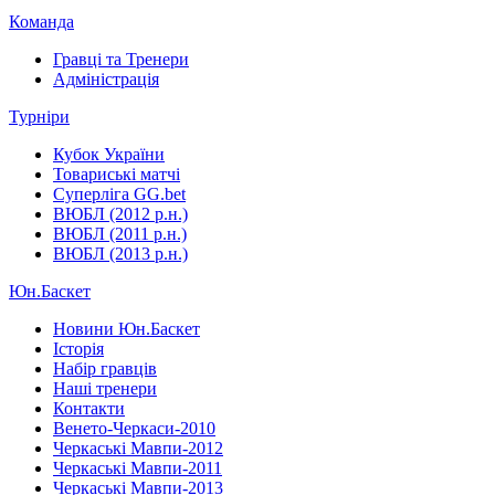
Команда
Гравці та Тренери
Адміністрація
Турніри
Кубок України
Товариські матчі
Суперліга GG.bet
ВЮБЛ (2012 р.н.)
ВЮБЛ (2011 р.н.)
ВЮБЛ (2013 р.н.)
Юн.Баскет
Новини Юн.Баскет
Історія
Набір гравців
Наші тренери
Контакти
Венето-Черкаси-2010
Черкаські Мавпи-2012
Черкаські Мавпи-2011
Черкаські Мавпи-2013