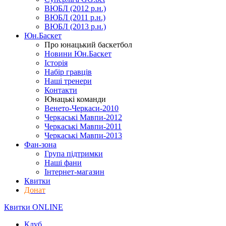
ВЮБЛ (2012 р.н.)
ВЮБЛ (2011 р.н.)
ВЮБЛ (2013 р.н.)
Юн.Баскет
Про юнацький баскетбол
Новини Юн.Баскет
Історія
Набір гравців
Наші тренери
Контакти
Юнацькі команди
Венето-Черкаси-2010
Черкаські Мавпи-2012
Черкаські Мавпи-2011
Черкаські Мавпи-2013
Фан-зона
Група підтримки
Наші фани
Інтернет-магазин
Квитки
Донат
Квитки ONLINE
Клуб