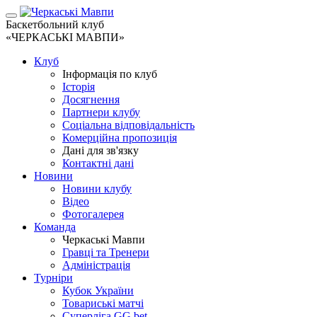
Баскетбольний клуб
«ЧЕРКАСЬКІ МАВПИ»
Клуб
Інформація по клуб
Історія
Досягнення
Партнери клубу
Соціальна відповідальність
Комерційна пропозиція
Дані для зв'язку
Контактні дані
Новини
Новини клубу
Відео
Фотогалерея
Команда
Черкаські Мавпи
Гравці та Тренери
Адміністрація
Турніри
Кубок України
Товариські матчі
Суперліга GG.bet