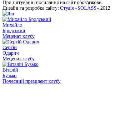
При цитуванні посилання на сайт обов'язкове.
Дизайн та розробка сайту:
Студія «SOLASS»
2012
Михайло
Бродський
Меценат клубу
Сергій
Одарич
Меценат клубу
Віталій
Бузько
Почесний президент клубу