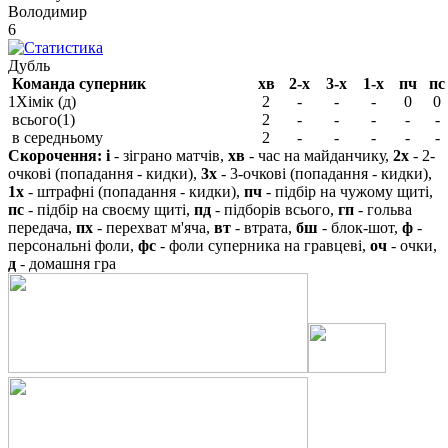
Володимир
6
Дубль
Команда суперник
хв
2-х
3-х
1-х
пч
пс
1
Хімік (д)
2
-
-
-
0
0
всього(1)
2
-
-
-
-
-
в середньому
2
-
-
-
-
-
Скорочення:
і
- зіграно матчів,
хв
- час на майданчику,
2х
- 2-
очкові (попадання - кидки),
3х
- 3-очкові (попадання - кидки),
1х
- штрафні (попадання - кидки),
пч
- підбір на чужому щиті,
пс
- підбір на своєму щиті,
пд
- підборів всього,
гп
- гольва
передача,
пх
- перехват м'яча,
вт
- втрата,
бш
- блок-шот,
ф
-
персональні фоли,
фс
- фоли суперника на гравцеві,
оч
- очки,
д
- домашня гра