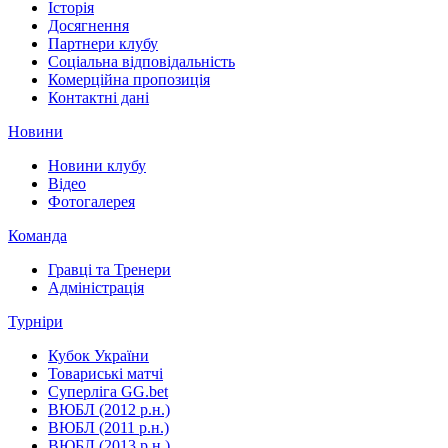
Історія
Досягнення
Партнери клубу
Соціальна відповідальність
Комерційна пропозиція
Контактні дані
Новини
Новини клубу
Відео
Фотогалерея
Команда
Гравці та Тренери
Адміністрація
Турніри
Кубок України
Товариські матчі
Суперліга GG.bet
ВЮБЛ (2012 р.н.)
ВЮБЛ (2011 р.н.)
ВЮБЛ (2013 р.н.)