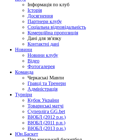
Інформація по клуб
Історія
Досягнення
Партнери клубу
Соціальна відповідальність
Комерційна пропозиція
Дані для зв'язку
Контактні дані
Новини
Новини клубу
Відео
Фотогалерея
Команда
Черкаські Мавпи
Гравці та Тренери
Адміністрація
Турніри
Кубок України
Товариські матчі
Суперліга GG.bet
ВЮБЛ (2012 р.н.)
ВЮБЛ (2011 р.н.)
ВЮБЛ (2013 р.н.)
Юн.Баскет
Про юнацький баскетбол