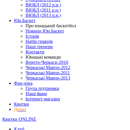
ВЮБЛ (2012 р.н.)
ВЮБЛ (2011 р.н.)
ВЮБЛ (2013 р.н.)
Юн.Баскет
Про юнацький баскетбол
Новини Юн.Баскет
Історія
Набір гравців
Наші тренери
Контакти
Юнацькі команди
Венето-Черкаси-2010
Черкаські Мавпи-2012
Черкаські Мавпи-2011
Черкаські Мавпи-2013
Фан-зона
Група підтримки
Наші фани
Інтернет-магазин
Квитки
Донат
Квитки ONLINE
Клуб