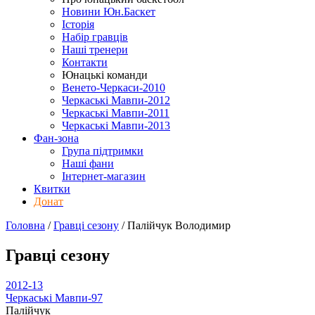
Новини Юн.Баскет
Історія
Набір гравців
Наші тренери
Контакти
Юнацькі команди
Венето-Черкаси-2010
Черкаські Мавпи-2012
Черкаські Мавпи-2011
Черкаські Мавпи-2013
Фан-зона
Група підтримки
Наші фани
Інтернет-магазин
Квитки
Донат
Головна
/
Гравці сезону
/
Палійчук Володимир
Гравці сезону
2012-13
Черкаські Мавпи-97
Палійчук