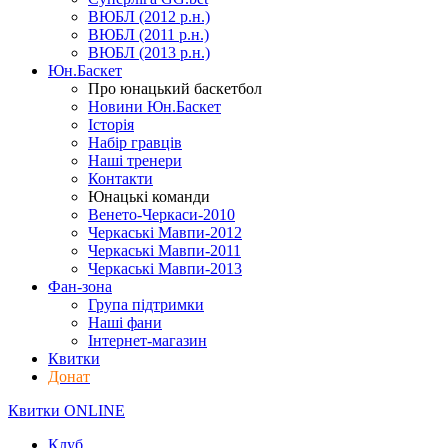
ВЮБЛ (2012 р.н.)
ВЮБЛ (2011 р.н.)
ВЮБЛ (2013 р.н.)
Юн.Баскет
Про юнацький баскетбол
Новини Юн.Баскет
Історія
Набір гравців
Наші тренери
Контакти
Юнацькі команди
Венето-Черкаси-2010
Черкаські Мавпи-2012
Черкаські Мавпи-2011
Черкаські Мавпи-2013
Фан-зона
Група підтримки
Наші фани
Інтернет-магазин
Квитки
Донат
Квитки ONLINE
Клуб