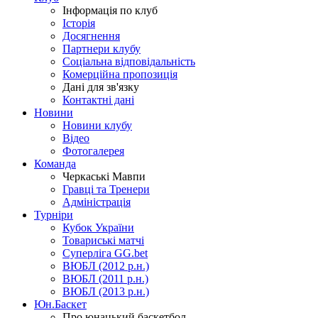
Інформація по клуб
Історія
Досягнення
Партнери клубу
Соціальна відповідальність
Комерційна пропозиція
Дані для зв'язку
Контактні дані
Новини
Новини клубу
Відео
Фотогалерея
Команда
Черкаські Мавпи
Гравці та Тренери
Адміністрація
Турніри
Кубок України
Товариські матчі
Суперліга GG.bet
ВЮБЛ (2012 р.н.)
ВЮБЛ (2011 р.н.)
ВЮБЛ (2013 р.н.)
Юн.Баскет
Про юнацький баскетбол