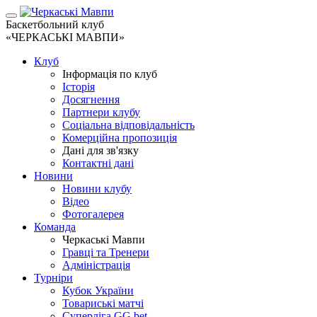
Баскетбольний клуб
«ЧЕРКАСЬКІ МАВПИ»
Клуб
Інформація по клуб
Історія
Досягнення
Партнери клубу
Соціальна відповідальність
Комерційна пропозиція
Дані для зв'язку
Контактні дані
Новини
Новини клубу
Відео
Фотогалерея
Команда
Черкаські Мавпи
Гравці та Тренери
Адміністрація
Турніри
Кубок України
Товариські матчі
Суперліга GG.bet