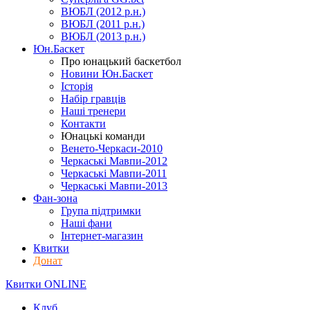
ВЮБЛ (2012 р.н.)
ВЮБЛ (2011 р.н.)
ВЮБЛ (2013 р.н.)
Юн.Баскет
Про юнацький баскетбол
Новини Юн.Баскет
Історія
Набір гравців
Наші тренери
Контакти
Юнацькі команди
Венето-Черкаси-2010
Черкаські Мавпи-2012
Черкаські Мавпи-2011
Черкаські Мавпи-2013
Фан-зона
Група підтримки
Наші фани
Інтернет-магазин
Квитки
Донат
Квитки ONLINE
Клуб