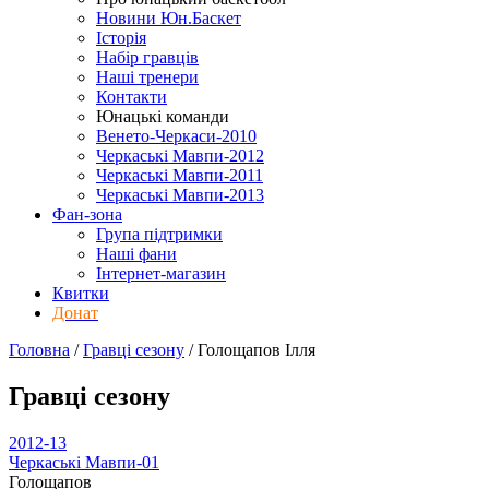
Новини Юн.Баскет
Історія
Набір гравців
Наші тренери
Контакти
Юнацькі команди
Венето-Черкаси-2010
Черкаські Мавпи-2012
Черкаські Мавпи-2011
Черкаські Мавпи-2013
Фан-зона
Група підтримки
Наші фани
Інтернет-магазин
Квитки
Донат
Головна
/
Гравці сезону
/
Голощапов Ілля
Гравці сезону
2012-13
Черкаські Мавпи-01
Голощапов