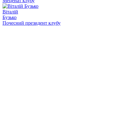
Меценат клубу
Віталій
Бузько
Почесний президент клубу