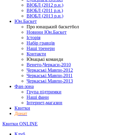
ВЮБЛ (2012 р.н.)
ВЮБЛ (2011 р.н.)
ВЮБЛ (2013 р.н.)
Юн.Баскет
Про юнацький баскетбол
Новини Юн.Баскет
Історія
Набір гравців
Наші тренери
Контакти
Юнацькі команди
Венето-Черкаси-2010
Черкаські Мавпи-2012
Черкаські Мавпи-2011
Черкаські Мавпи-2013
Фан-зона
Група підтримки
Наші фани
Інтернет-магазин
Квитки
Донат
Квитки ONLINE
Клуб