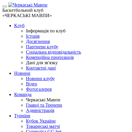
Баскетбольний клуб
«ЧЕРКАСЬКІ МАВПИ»
Клуб
Інформація по клуб
Історія
Досягнення
Партнери клубу
Соціальна відповідальність
Комерційна пропозиція
Дані для зв'язку
Контактні дані
Новини
Новини клубу
Відео
Фотогалерея
Команда
Черкаські Мавпи
Гравці та Тренери
Адміністрація
Турніри
Кубок України
Товариські матчі
Суперліга GG.bet