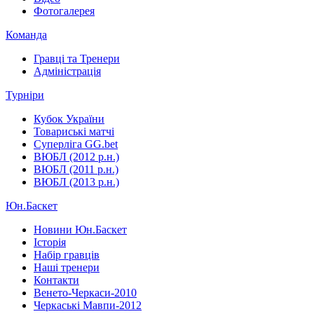
Фотогалерея
Команда
Гравці та Тренери
Адміністрація
Турніри
Кубок України
Товариські матчі
Суперліга GG.bet
ВЮБЛ (2012 р.н.)
ВЮБЛ (2011 р.н.)
ВЮБЛ (2013 р.н.)
Юн.Баскет
Новини Юн.Баскет
Історія
Набір гравців
Наші тренери
Контакти
Венето-Черкаси-2010
Черкаські Мавпи-2012