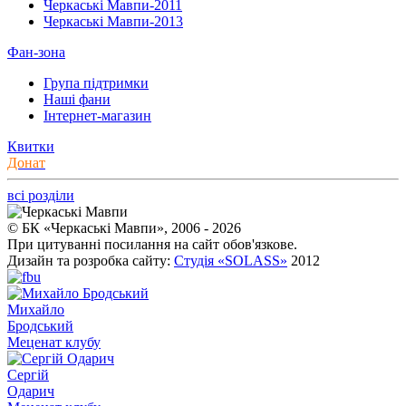
Черкаські Мавпи-2011
Черкаські Мавпи-2013
Фан-зона
Група підтримки
Наші фани
Інтернет-магазин
Квитки
Донат
всі розділи
© БК «Черкаські Мавпи», 2006 - 2026
При цитуванні посилання на сайт обов'язкове.
Дизайн та розробка сайту:
Студія «SOLASS»
2012
Михайло
Бродський
Меценат клубу
Сергій
Одарич