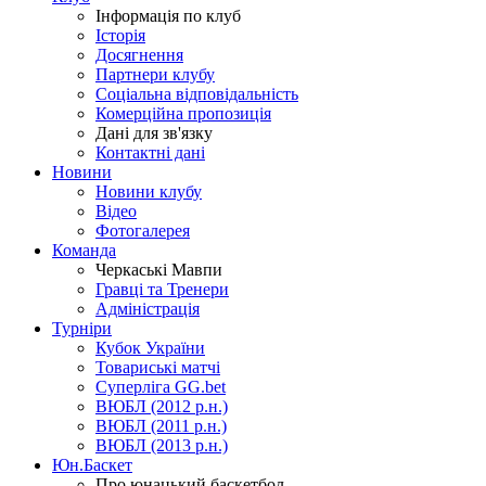
Інформація по клуб
Історія
Досягнення
Партнери клубу
Соціальна відповідальність
Комерційна пропозиція
Дані для зв'язку
Контактні дані
Новини
Новини клубу
Відео
Фотогалерея
Команда
Черкаські Мавпи
Гравці та Тренери
Адміністрація
Турніри
Кубок України
Товариські матчі
Суперліга GG.bet
ВЮБЛ (2012 р.н.)
ВЮБЛ (2011 р.н.)
ВЮБЛ (2013 р.н.)
Юн.Баскет
Про юнацький баскетбол