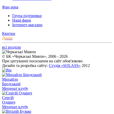
Фан-зона
Група підтримки
Наші фани
Інтернет-магазин
Квитки
Донат
всі розділи
© БК «Черкаські Мавпи», 2006 - 2026
При цитуванні посилання на сайт обов'язкове.
Дизайн та розробка сайту:
Студія «SOLASS»
2012
Михайло
Бродський
Меценат клубу
Сергій
Одарич
Меценат клубу