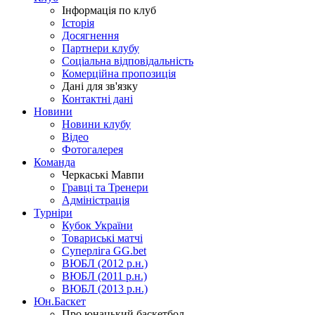
Інформація по клуб
Історія
Досягнення
Партнери клубу
Соціальна відповідальність
Комерційна пропозиція
Дані для зв'язку
Контактні дані
Новини
Новини клубу
Відео
Фотогалерея
Команда
Черкаські Мавпи
Гравці та Тренери
Адміністрація
Турніри
Кубок України
Товариські матчі
Суперліга GG.bet
ВЮБЛ (2012 р.н.)
ВЮБЛ (2011 р.н.)
ВЮБЛ (2013 р.н.)
Юн.Баскет
Про юнацький баскетбол