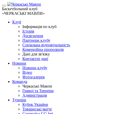
Баскетбольний клуб
«ЧЕРКАСЬКІ МАВПИ»
Клуб
Інформація по клуб
Історія
Досягнення
Партнери клубу
Соціальна відповідальність
Комерційна пропозиція
Дані для зв'язку
Контактні дані
Новини
Новини клубу
Відео
Фотогалерея
Команда
Черкаські Мавпи
Гравці та Тренери
Адміністрація
Турніри
Кубок України
Товариські матчі
Суперліга GG.bet