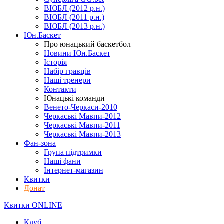
ВЮБЛ (2012 р.н.)
ВЮБЛ (2011 р.н.)
ВЮБЛ (2013 р.н.)
Юн.Баскет
Про юнацький баскетбол
Новини Юн.Баскет
Історія
Набір гравців
Наші тренери
Контакти
Юнацькі команди
Венето-Черкаси-2010
Черкаські Мавпи-2012
Черкаські Мавпи-2011
Черкаські Мавпи-2013
Фан-зона
Група підтримки
Наші фани
Інтернет-магазин
Квитки
Донат
Квитки ONLINE
Клуб