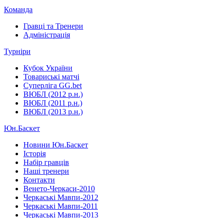
Команда
Гравці та Тренери
Адміністрація
Турніри
Кубок України
Товариські матчі
Суперліга GG.bet
ВЮБЛ (2012 р.н.)
ВЮБЛ (2011 р.н.)
ВЮБЛ (2013 р.н.)
Юн.Баскет
Новини Юн.Баскет
Історія
Набір гравців
Наші тренери
Контакти
Венето-Черкаси-2010
Черкаські Мавпи-2012
Черкаські Мавпи-2011
Черкаські Мавпи-2013