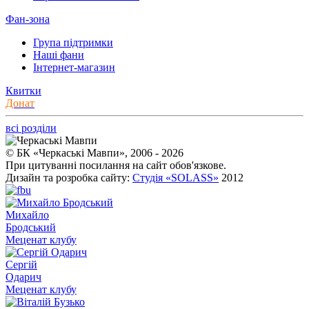
Фан-зона
Група підтримки
Наші фани
Інтернет-магазин
Квитки
Донат
всі розділи
© БК «Черкаські Мавпи», 2006 - 2026
При цитуванні посилання на сайт обов'язкове.
Дизайн та розробка сайту:
Студія «SOLASS»
2012
Михайло
Бродський
Меценат клубу
Сергій
Одарич
Меценат клубу