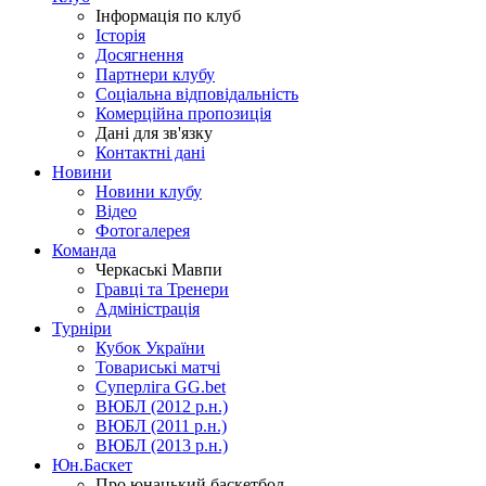
Інформація по клуб
Історія
Досягнення
Партнери клубу
Соціальна відповідальність
Комерційна пропозиція
Дані для зв'язку
Контактні дані
Новини
Новини клубу
Відео
Фотогалерея
Команда
Черкаські Мавпи
Гравці та Тренери
Адміністрація
Турніри
Кубок України
Товариські матчі
Суперліга GG.bet
ВЮБЛ (2012 р.н.)
ВЮБЛ (2011 р.н.)
ВЮБЛ (2013 р.н.)
Юн.Баскет
Про юнацький баскетбол