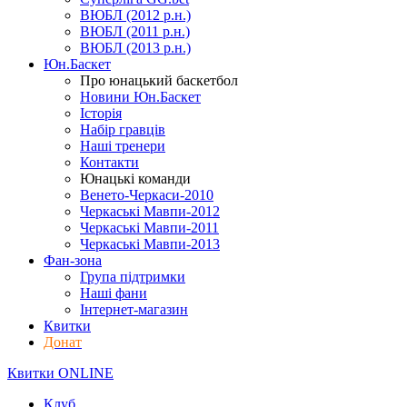
ВЮБЛ (2012 р.н.)
ВЮБЛ (2011 р.н.)
ВЮБЛ (2013 р.н.)
Юн.Баскет
Про юнацький баскетбол
Новини Юн.Баскет
Історія
Набір гравців
Наші тренери
Контакти
Юнацькі команди
Венето-Черкаси-2010
Черкаські Мавпи-2012
Черкаські Мавпи-2011
Черкаські Мавпи-2013
Фан-зона
Група підтримки
Наші фани
Інтернет-магазин
Квитки
Донат
Квитки ONLINE
Клуб