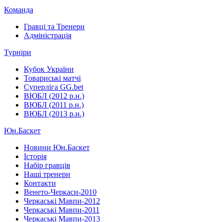
Команда
Гравці та Тренери
Адміністрація
Турніри
Кубок України
Товариські матчі
Суперліга GG.bet
ВЮБЛ (2012 р.н.)
ВЮБЛ (2011 р.н.)
ВЮБЛ (2013 р.н.)
Юн.Баскет
Новини Юн.Баскет
Історія
Набір гравців
Наші тренери
Контакти
Венето-Черкаси-2010
Черкаські Мавпи-2012
Черкаські Мавпи-2011
Черкаські Мавпи-2013