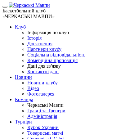
Баскетбольний клуб
«ЧЕРКАСЬКІ МАВПИ»
Клуб
Інформація по клуб
Історія
Досягнення
Партнери клубу
Соціальна відповідальність
Комерційна пропозиція
Дані для зв'язку
Контактні дані
Новини
Новини клубу
Відео
Фотогалерея
Команда
Черкаські Мавпи
Гравці та Тренери
Адміністрація
Турніри
Кубок України
Товариські матчі
Суперліга GG.bet