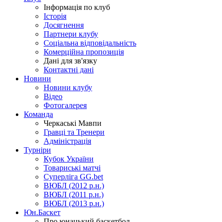
Інформація по клуб
Історія
Досягнення
Партнери клубу
Соціальна відповідальність
Комерційна пропозиція
Дані для зв'язку
Контактні дані
Новини
Новини клубу
Відео
Фотогалерея
Команда
Черкаські Мавпи
Гравці та Тренери
Адміністрація
Турніри
Кубок України
Товариські матчі
Суперліга GG.bet
ВЮБЛ (2012 р.н.)
ВЮБЛ (2011 р.н.)
ВЮБЛ (2013 р.н.)
Юн.Баскет
Про юнацький баскетбол