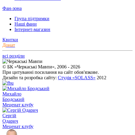
Фан-зона
Група підтримки
Наші фани
Інтернет-магазин
Квитки
Донат
всі розділи
© БК «Черкаські Мавпи», 2006 - 2026
При цитуванні посилання на сайт обов'язкове.
Дизайн та розробка сайту:
Студія «SOLASS»
2012
Михайло
Бродський
Меценат клубу
Сергій
Одарич
Меценат клубу