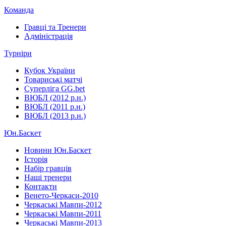
Команда
Гравці та Тренери
Адміністрація
Турніри
Кубок України
Товариські матчі
Суперліга GG.bet
ВЮБЛ (2012 р.н.)
ВЮБЛ (2011 р.н.)
ВЮБЛ (2013 р.н.)
Юн.Баскет
Новини Юн.Баскет
Історія
Набір гравців
Наші тренери
Контакти
Венето-Черкаси-2010
Черкаські Мавпи-2012
Черкаські Мавпи-2011
Черкаські Мавпи-2013