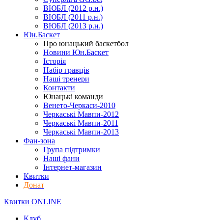
ВЮБЛ (2012 р.н.)
ВЮБЛ (2011 р.н.)
ВЮБЛ (2013 р.н.)
Юн.Баскет
Про юнацький баскетбол
Новини Юн.Баскет
Історія
Набір гравців
Наші тренери
Контакти
Юнацькі команди
Венето-Черкаси-2010
Черкаські Мавпи-2012
Черкаські Мавпи-2011
Черкаські Мавпи-2013
Фан-зона
Група підтримки
Наші фани
Інтернет-магазин
Квитки
Донат
Квитки ONLINE
Клуб