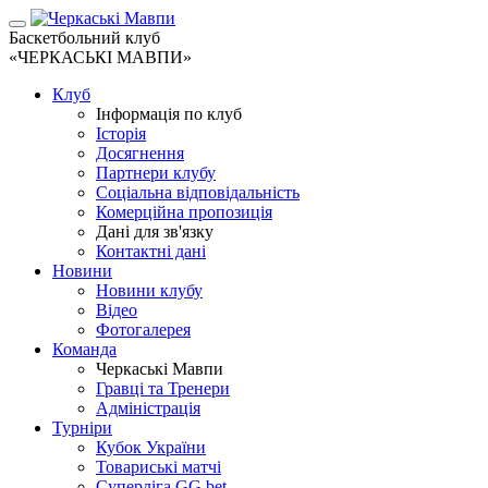
Баскетбольний клуб
«ЧЕРКАСЬКІ МАВПИ»
Клуб
Інформація по клуб
Історія
Досягнення
Партнери клубу
Соціальна відповідальність
Комерційна пропозиція
Дані для зв'язку
Контактні дані
Новини
Новини клубу
Відео
Фотогалерея
Команда
Черкаські Мавпи
Гравці та Тренери
Адміністрація
Турніри
Кубок України
Товариські матчі
Суперліга GG.bet