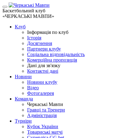
Баскетбольний клуб
«ЧЕРКАСЬКІ МАВПИ»
Клуб
Інформація по клуб
Історія
Досягнення
Партнери клубу
Соціальна відповідальність
Комерційна пропозиція
Дані для зв'язку
Контактні дані
Новини
Новини клубу
Відео
Фотогалерея
Команда
Черкаські Мавпи
Гравці та Тренери
Адміністрація
Турніри
Кубок України
Товариські матчі
Суперліга GG.bet