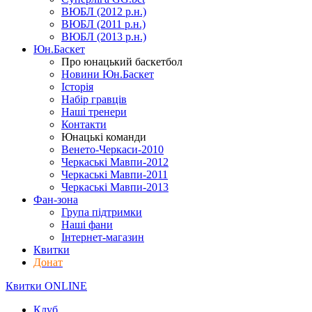
ВЮБЛ (2012 р.н.)
ВЮБЛ (2011 р.н.)
ВЮБЛ (2013 р.н.)
Юн.Баскет
Про юнацький баскетбол
Новини Юн.Баскет
Історія
Набір гравців
Наші тренери
Контакти
Юнацькі команди
Венето-Черкаси-2010
Черкаські Мавпи-2012
Черкаські Мавпи-2011
Черкаські Мавпи-2013
Фан-зона
Група підтримки
Наші фани
Інтернет-магазин
Квитки
Донат
Квитки ONLINE
Клуб