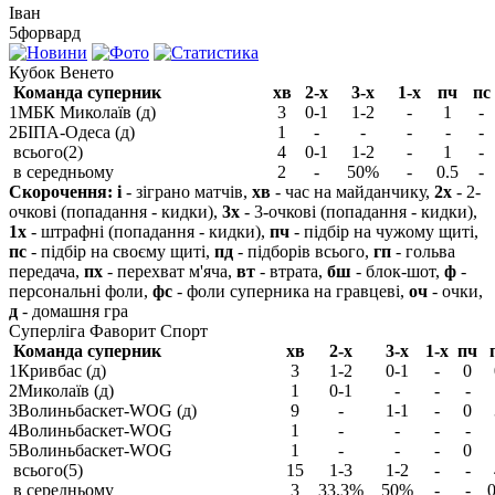
Іван
5
форвард
Кубок Венето
Команда суперник
хв
2-х
3-х
1-х
пч
пс
1
МБК Миколаїв (д)
3
0-1
1-2
-
1
-
2
БІПА-Одеса (д)
1
-
-
-
-
-
всього(2)
4
0-1
1-2
-
1
-
в середньому
2
-
50%
-
0.5
-
Скорочення:
і
- зіграно матчів,
хв
- час на майданчику,
2х
- 2-
очкові (попадання - кидки),
3х
- 3-очкові (попадання - кидки),
1х
- штрафні (попадання - кидки),
пч
- підбір на чужому щиті,
пс
- підбір на своєму щиті,
пд
- підборів всього,
гп
- гольва
передача,
пх
- перехват м'яча,
вт
- втрата,
бш
- блок-шот,
ф
-
персональні фоли,
фс
- фоли суперника на гравцеві,
оч
- очки,
д
- домашня гра
Суперліга Фаворит Спорт
Команда суперник
хв
2-х
3-х
1-х
пч
1
Кривбас (д)
3
1-2
0-1
-
0
2
Миколаїв (д)
1
0-1
-
-
-
3
Волиньбаскет-WOG (д)
9
-
1-1
-
0
4
Волиньбаскет-WOG
1
-
-
-
-
5
Волиньбаскет-WOG
1
-
-
-
0
всього(5)
15
1-3
1-2
-
-
в середньому
3
33.3%
50%
-
-
0