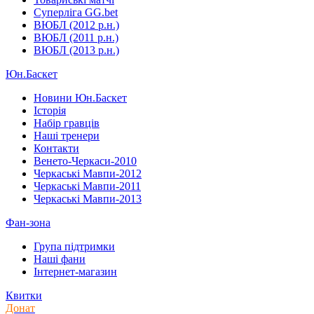
Суперліга GG.bet
ВЮБЛ (2012 р.н.)
ВЮБЛ (2011 р.н.)
ВЮБЛ (2013 р.н.)
Юн.Баскет
Новини Юн.Баскет
Історія
Набір гравців
Наші тренери
Контакти
Венето-Черкаси-2010
Черкаські Мавпи-2012
Черкаські Мавпи-2011
Черкаські Мавпи-2013
Фан-зона
Група підтримки
Наші фани
Інтернет-магазин
Квитки
Донат