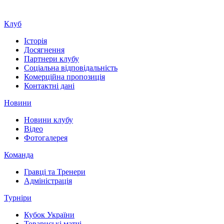
Клуб
Історія
Досягнення
Партнери клубу
Соціальна відповідальність
Комерційна пропозиція
Контактні дані
Новини
Новини клубу
Відео
Фотогалерея
Команда
Гравці та Тренери
Адміністрація
Турніри
Кубок України
Товариські матчі