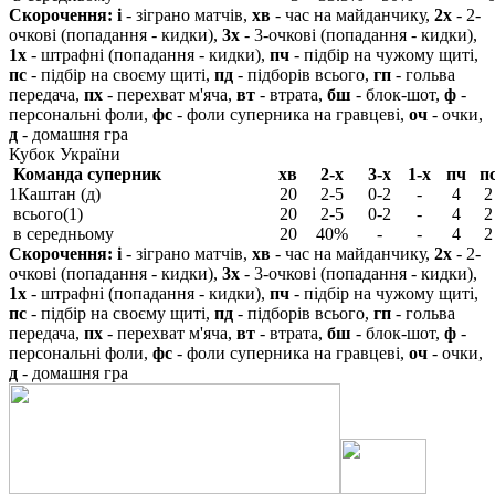
Скорочення:
і
- зіграно матчів,
хв
- час на майданчику,
2х
- 2-
очкові (попадання - кидки),
3х
- 3-очкові (попадання - кидки),
1х
- штрафні (попадання - кидки),
пч
- підбір на чужому щиті,
пс
- підбір на своєму щиті,
пд
- підборів всього,
гп
- гольва
передача,
пх
- перехват м'яча,
вт
- втрата,
бш
- блок-шот,
ф
-
персональні фоли,
фс
- фоли суперника на гравцеві,
оч
- очки,
д
- домашня гра
Кубок України
Команда суперник
хв
2-х
3-х
1-х
пч
п
1
Каштан (д)
20
2-5
0-2
-
4
2
всього(1)
20
2-5
0-2
-
4
2
в середньому
20
40%
-
-
4
2
Скорочення:
і
- зіграно матчів,
хв
- час на майданчику,
2х
- 2-
очкові (попадання - кидки),
3х
- 3-очкові (попадання - кидки),
1х
- штрафні (попадання - кидки),
пч
- підбір на чужому щиті,
пс
- підбір на своєму щиті,
пд
- підборів всього,
гп
- гольва
передача,
пх
- перехват м'яча,
вт
- втрата,
бш
- блок-шот,
ф
-
персональні фоли,
фс
- фоли суперника на гравцеві,
оч
- очки,
д
- домашня гра