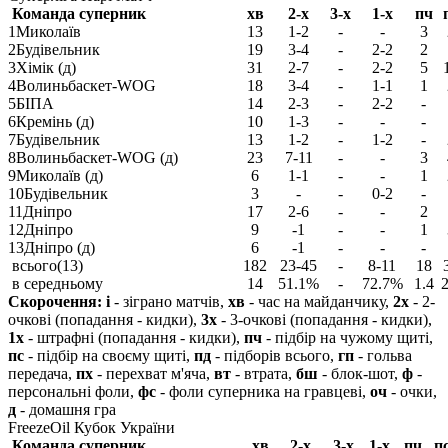
Команда суперник
хв
2-х
3-х
1-х
пч
1
Миколаїв
13
1-2
-
-
3
2
Будівельник
19
3-4
-
2-2
2
3
Хімік (д)
31
2-7
-
2-2
5
4
Волиньбаскет-WOG
18
3-4
-
1-1
1
5
БІПА
14
2-3
-
2-2
-
6
Кремінь (д)
10
1-3
-
-
-
7
Будівельник
13
1-2
-
1-2
-
8
Волиньбаскет-WOG (д)
23
7-11
-
-
3
9
Миколаїв (д)
6
1-1
-
-
1
10
Будівельник
3
-
-
0-2
-
11
Дніпро
17
2-6
-
-
2
12
Дніпро
9
-1
-
-
1
13
Дніпро (д)
6
-1
-
-
-
всього(13)
182
23-45
-
8-11
18
в середньому
14
51.1%
-
72.7%
1.4
2
Скорочення:
і
- зіграно матчів,
хв
- час на майданчику,
2х
- 2-
очкові (попадання - кидки),
3х
- 3-очкові (попадання - кидки),
1х
- штрафні (попадання - кидки),
пч
- підбір на чужому щиті,
пс
- підбір на своєму щиті,
пд
- підборів всього,
гп
- гольва
передача,
пх
- перехват м'яча,
вт
- втрата,
бш
- блок-шот,
ф
-
персональні фоли,
фс
- фоли суперника на гравцеві,
оч
- очки,
д
- домашня гра
FreezeOil Кубок України
Команда суперник
хв
2-х
3-х
1-х
пч
п