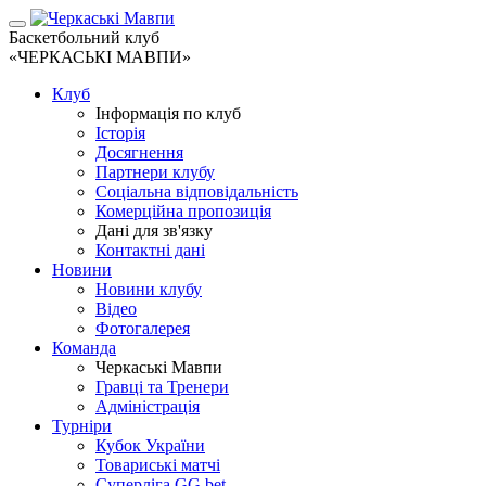
Баскетбольний клуб
«ЧЕРКАСЬКІ МАВПИ»
Клуб
Інформація по клуб
Історія
Досягнення
Партнери клубу
Соціальна відповідальність
Комерційна пропозиція
Дані для зв'язку
Контактні дані
Новини
Новини клубу
Відео
Фотогалерея
Команда
Черкаські Мавпи
Гравці та Тренери
Адміністрація
Турніри
Кубок України
Товариські матчі
Суперліга GG.bet