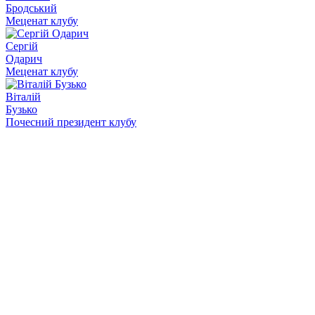
Бродський
Меценат клубу
Сергій
Одарич
Меценат клубу
Віталій
Бузько
Почесний президент клубу