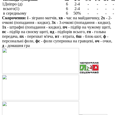
1
Дніпро (д)
6
2-4
-
-
-
-
всього(1)
6
2-4
-
-
-
-
в середньому
6
50%
-
-
-
-
Скорочення:
і
- зіграно матчів,
хв
- час на майданчику,
2х
- 2-
очкові (попадання - кидки),
3х
- 3-очкові (попадання - кидки),
1х
- штрафні (попадання - кидки),
пч
- підбір на чужому щиті,
пс
- підбір на своєму щиті,
пд
- підборів всього,
гп
- гольва
передача,
пх
- перехват м'яча,
вт
- втрата,
бш
- блок-шот,
ф
-
персональні фоли,
фс
- фоли суперника на гравцеві,
оч
- очки,
д
- домашня гра