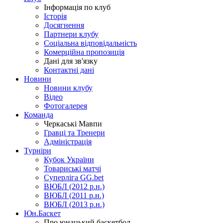
Інформація по клуб
Історія
Досягнення
Партнери клубу
Соціальна відповідальність
Комерційна пропозиція
Дані для зв'язку
Контактні дані
Новини
Новини клубу
Відео
Фотогалерея
Команда
Черкаські Мавпи
Гравці та Тренери
Адміністрація
Турніри
Кубок України
Товариські матчі
Суперліга GG.bet
ВЮБЛ (2012 р.н.)
ВЮБЛ (2011 р.н.)
ВЮБЛ (2013 р.н.)
Юн.Баскет
Про юнацький баскетбол