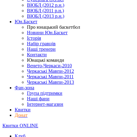
ВЮБЛ (2012 р.н.)
ВЮБЛ (2011 р.н.)
ВЮБЛ (2013 р.н.)
Юн.Баскет
Про юнацький баскетбол
Новини Юн.Баскет
Історія
Набір гравців
Наші тренери
Контакти
Юнацькі команди
Венето-Черкаси-2010
Черкаські Мавпи-2012
Черкаські Мавпи-2011
Черкаські Мавпи-2013
Фан-зона
Група підтримки
Наші фани
Інтернет-магазин
Квитки
Донат
Квитки ONLINE
Клуб