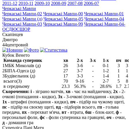
2011-12
2010-11
2009-10
2008-09
2007-08
2006-07
Черкаські Мавпи
Черкаські Мавпи-02
Черкаські Мавпи-00
Черкаські Мавпи-01
Черкаські Мавпи (д)
Черкаські Мавпи-05
Черкаські Мавпи-04
Черкаські Мавпи-03
Черкаські Мавпи-99
Черкаські Мавпи-04-
ОСДЮСШОР
Скапінцев
Дмитро
44
центровий
Кубок Венето
Команда суперник
хв
2-х
3-х
1-х
пч
п
1
МБК Миколаїв (д)
26
3-6
-
0-1
3
3
2
БІПА-Одеса (д)
27
3-7
-
1-2
1
1
3
Будівельник (д)
17
3-3
-
1-4
1
4
всього(3)
70
9-16
-
2-7
5
8
в середньому
23.3
56.3%
-
28.6%
1.7
2.
Скорочення:
і
- зіграно матчів,
хв
- час на майданчику,
2х
- 2-
очкові (попадання - кидки),
3х
- 3-очкові (попадання - кидки),
1х
- штрафні (попадання - кидки),
пч
- підбір на чужому щиті,
пс
- підбір на своєму щиті,
пд
- підборів всього,
гп
- гольва
передача,
пх
- перехват м'яча,
вт
- втрата,
бш
- блок-шот,
ф
-
персональні фоли,
фс
- фоли суперника на гравцеві,
оч
- очки,
д
- домашня гра
Суперліга Парі Матч