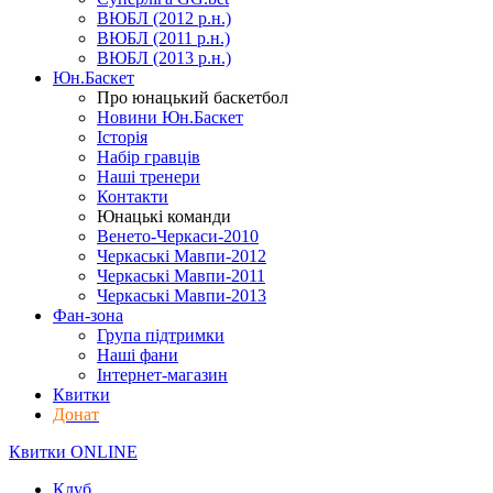
ВЮБЛ (2012 р.н.)
ВЮБЛ (2011 р.н.)
ВЮБЛ (2013 р.н.)
Юн.Баскет
Про юнацький баскетбол
Новини Юн.Баскет
Історія
Набір гравців
Наші тренери
Контакти
Юнацькі команди
Венето-Черкаси-2010
Черкаські Мавпи-2012
Черкаські Мавпи-2011
Черкаські Мавпи-2013
Фан-зона
Група підтримки
Наші фани
Інтернет-магазин
Квитки
Донат
Квитки ONLINE
Клуб