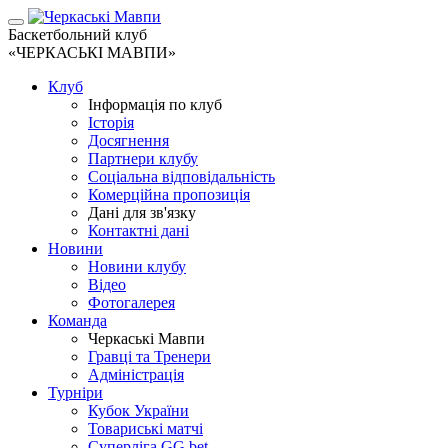
Баскетбольний клуб
«ЧЕРКАСЬКІ МАВПИ»
Клуб
Інформація по клуб
Історія
Досягнення
Партнери клубу
Соціальна відповідальність
Комерційна пропозиція
Дані для зв'язку
Контактні дані
Новини
Новини клубу
Відео
Фотогалерея
Команда
Черкаські Мавпи
Гравці та Тренери
Адміністрація
Турніри
Кубок України
Товариські матчі
Суперліга GG.bet