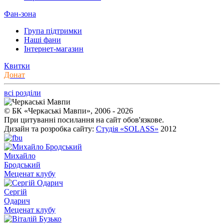
Фан-зона
Група підтримки
Наші фани
Інтернет-магазин
Квитки
Донат
всі розділи
© БК «Черкаські Мавпи», 2006 - 2026
При цитуванні посилання на сайт обов'язкове.
Дизайн та розробка сайту:
Студія «SOLASS»
2012
Михайло
Бродський
Меценат клубу
Сергій
Одарич
Меценат клубу