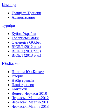
Команда
Гравці та Тренери
Адміністрація
Турніри
Кубок України
Товариські матчі
Суперліга GG.bet
ВЮБЛ (2012 р.н.)
ВЮБЛ (2011 р.н.)
ВЮБЛ (2013 р.н.)
Юн.Баскет
Новини Юн.Баскет
Історія
Набір гравців
Наші тренери
Контакти
Венето-Черкаси-2010
Черкаські Мавпи-2012
Черкаські Мавпи-2011
Черкаські Мавпи-2013