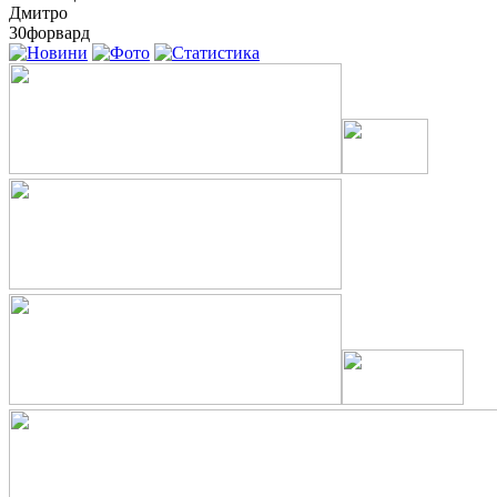
Дмитро
30
форвард