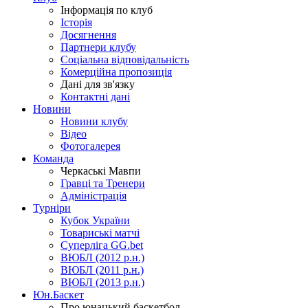
Інформація по клуб
Історія
Досягнення
Партнери клубу
Соціальна відповідальність
Комерційна пропозиція
Дані для зв'язку
Контактні дані
Новини
Новини клубу
Відео
Фотогалерея
Команда
Черкаські Мавпи
Гравці та Тренери
Адміністрація
Турніри
Кубок України
Товариські матчі
Суперліга GG.bet
ВЮБЛ (2012 р.н.)
ВЮБЛ (2011 р.н.)
ВЮБЛ (2013 р.н.)
Юн.Баскет
Про юнацький баскетбол