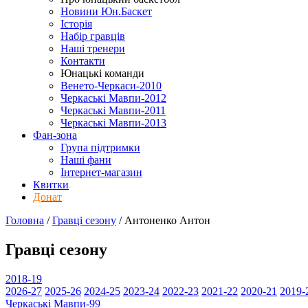
Новини Юн.Баскет
Історія
Набір гравців
Наші тренери
Контакти
Юнацькі команди
Венето-Черкаси-2010
Черкаські Мавпи-2012
Черкаські Мавпи-2011
Черкаські Мавпи-2013
Фан-зона
Група підтримки
Наші фани
Інтернет-магазин
Квитки
Донат
Головна
/
Гравці сезону
/
Антоненко Антон
Гравці сезону
2018-19
2026-27
2025-26
2024-25
2023-24
2022-23
2021-22
2020-21
2019-
Черкаські Мавпи-99