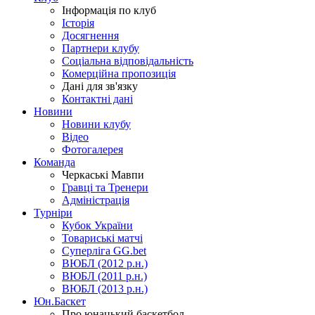
Інформація по клуб
Історія
Досягнення
Партнери клубу
Соціальна відповідальність
Комерційна пропозиція
Дані для зв'язку
Контактні дані
Новини
Новини клубу
Відео
Фотогалерея
Команда
Черкаські Мавпи
Гравці та Тренери
Адміністрація
Турніри
Кубок України
Товариські матчі
Суперліга GG.bet
ВЮБЛ (2012 р.н.)
ВЮБЛ (2011 р.н.)
ВЮБЛ (2013 р.н.)
Юн.Баскет
Про юнацький баскетбол