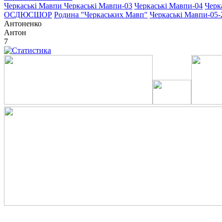
Черкаські Мавпи
Черкаські Мавпи-03
Черкаські Мавпи-04
Черк
ОСДЮСШОР
Родина "Черкаcьких Мавп"
Черкаські Мавпи-05-
Антоненко
Антон
7