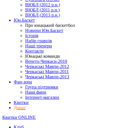
ВЮБЛ (2012 р.н.)
ВЮБЛ (2011 р.н.)
ВЮБЛ (2013 р.н.)
Юн.Баскет
Про юнацький баскетбол
Новини Юн.Баскет
Історія
Набір гравців
Наші тренери
Контакти
Юнацькі команди
Венето-Черкаси-2010
Черкаські Мавпи-2012
Черкаські Мавпи-2011
Черкаські Мавпи-2013
Фан-зона
Група підтримки
Наші фани
Інтернет-магазин
Квитки
Донат
Квитки ONLINE
Клуб