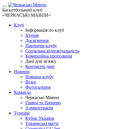
Баскетбольний клуб
«ЧЕРКАСЬКІ МАВПИ»
Клуб
Інформація по клуб
Історія
Досягнення
Партнери клубу
Соціальна відповідальність
Комерційна пропозиція
Дані для зв'язку
Контактні дані
Новини
Новини клубу
Відео
Фотогалерея
Команда
Черкаські Мавпи
Гравці та Тренери
Адміністрація
Турніри
Кубок України
Товариські матчі
Суперліга GG.bet