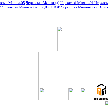
аські Мавпи-05
Черкаські Мавпи (д)
Черкаські Мавпи-01
Черкась
2
Черкаські Мавпи-06-ОСДЮСШОР
Черкаські Мавпи-06-2
Венет