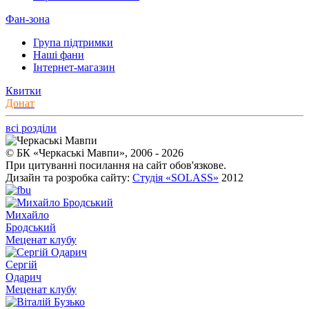
Фан-зона
Група підтримки
Наші фани
Інтернет-магазин
Квитки
Донат
всі розділи
© БК «Черкаські Мавпи», 2006 - 2026
При цитуванні посилання на сайт обов'язкове.
Дизайн та розробка сайту:
Студія «SOLASS»
2012
Михайло
Бродський
Меценат клубу
Сергій
Одарич
Меценат клубу