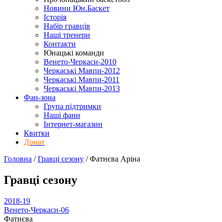
Новини Юн.Баскет
Історія
Набір гравців
Наші тренери
Контакти
Юнацькі команди
Венето-Черкаси-2010
Черкаські Мавпи-2012
Черкаські Мавпи-2011
Черкаські Мавпи-2013
Фан-зона
Група підтримки
Наші фани
Інтернет-магазин
Квитки
Донат
Головна
/
Гравці сезону
/
Фатнєва Аріна
Гравці сезону
2018-19
Венето-Черкаси-06
Фатнєва