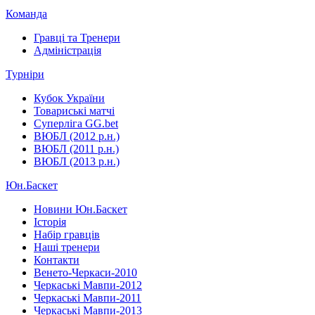
Команда
Гравці та Тренери
Адміністрація
Турніри
Кубок України
Товариські матчі
Суперліга GG.bet
ВЮБЛ (2012 р.н.)
ВЮБЛ (2011 р.н.)
ВЮБЛ (2013 р.н.)
Юн.Баскет
Новини Юн.Баскет
Історія
Набір гравців
Наші тренери
Контакти
Венето-Черкаси-2010
Черкаські Мавпи-2012
Черкаські Мавпи-2011
Черкаські Мавпи-2013