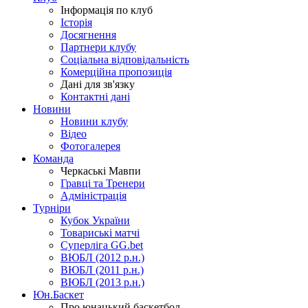
Інформація по клуб
Історія
Досягнення
Партнери клубу
Соціальна відповідальність
Комерційна пропозиція
Дані для зв'язку
Контактні дані
Новини
Новини клубу
Відео
Фотогалерея
Команда
Черкаські Мавпи
Гравці та Тренери
Адміністрація
Турніри
Кубок України
Товариські матчі
Суперліга GG.bet
ВЮБЛ (2012 р.н.)
ВЮБЛ (2011 р.н.)
ВЮБЛ (2013 р.н.)
Юн.Баскет
Про юнацький баскетбол