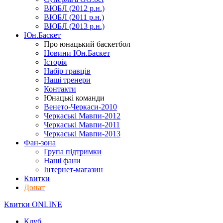
ВЮБЛ (2012 р.н.)
ВЮБЛ (2011 р.н.)
ВЮБЛ (2013 р.н.)
Юн.Баскет
Про юнацький баскетбол
Новини Юн.Баскет
Історія
Набір гравців
Наші тренери
Контакти
Юнацькі команди
Венето-Черкаси-2010
Черкаські Мавпи-2012
Черкаські Мавпи-2011
Черкаські Мавпи-2013
Фан-зона
Група підтримки
Наші фани
Інтернет-магазин
Квитки
Донат
Квитки ONLINE
Клуб