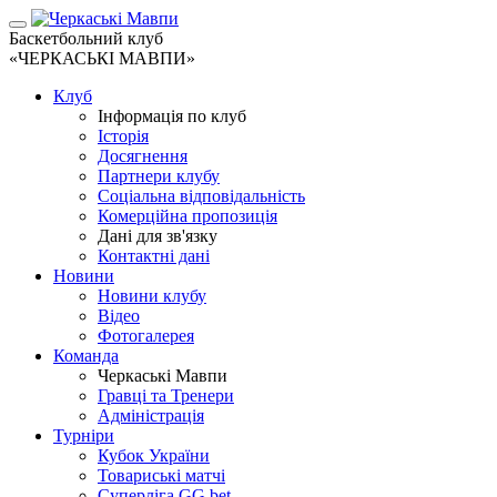
Баскетбольний клуб
«ЧЕРКАСЬКІ МАВПИ»
Клуб
Інформація по клуб
Історія
Досягнення
Партнери клубу
Соціальна відповідальність
Комерційна пропозиція
Дані для зв'язку
Контактні дані
Новини
Новини клубу
Відео
Фотогалерея
Команда
Черкаські Мавпи
Гравці та Тренери
Адміністрація
Турніри
Кубок України
Товариські матчі
Суперліга GG.bet