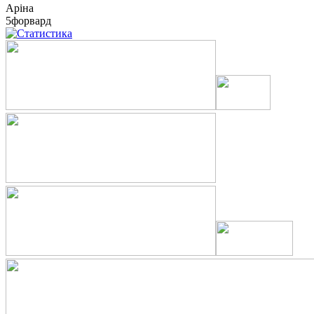
Аріна
5
форвард