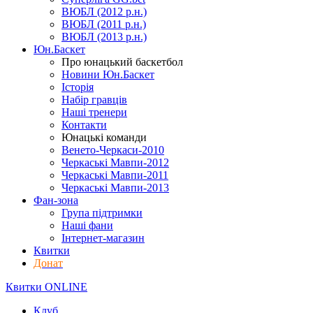
ВЮБЛ (2012 р.н.)
ВЮБЛ (2011 р.н.)
ВЮБЛ (2013 р.н.)
Юн.Баскет
Про юнацький баскетбол
Новини Юн.Баскет
Історія
Набір гравців
Наші тренери
Контакти
Юнацькі команди
Венето-Черкаси-2010
Черкаські Мавпи-2012
Черкаські Мавпи-2011
Черкаські Мавпи-2013
Фан-зона
Група підтримки
Наші фани
Інтернет-магазин
Квитки
Донат
Квитки ONLINE
Клуб