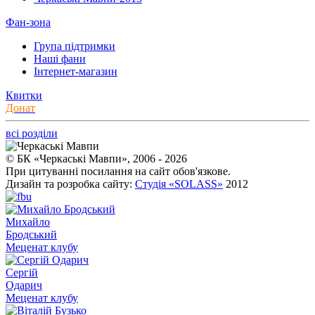
Фан-зона
Група підтримки
Наші фани
Інтернет-магазин
Квитки
Донат
всі розділи
© БК «Черкаські Мавпи», 2006 - 2026
При цитуванні посилання на сайт обов'язкове.
Дизайн та розробка сайту:
Студія «SOLASS»
2012
Михайло
Бродський
Меценат клубу
Сергій
Одарич
Меценат клубу