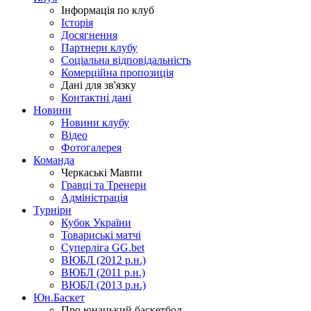
Інформація по клуб
Історія
Досягнення
Партнери клубу
Соціальна відповідальність
Комерційна пропозиція
Дані для зв'язку
Контактні дані
Новини
Новини клубу
Відео
Фотогалерея
Команда
Черкаські Мавпи
Гравці та Тренери
Адміністрація
Турніри
Кубок України
Товариські матчі
Суперліга GG.bet
ВЮБЛ (2012 р.н.)
ВЮБЛ (2011 р.н.)
ВЮБЛ (2013 р.н.)
Юн.Баскет
Про юнацький баскетбол