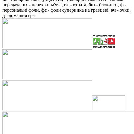
передача,
пх
- перехват м'яча,
вт
- втрата,
бш
- блок-шот,
ф
-
персональні фоли,
фс
- фоли суперника на гравцеві,
оч
- очки,
д
- домашня гра