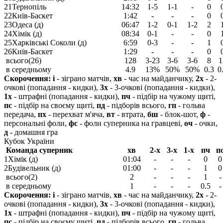
21
Тернопіль
14:32
1-5
1-1
-
0
22
Київ-Баскет
1:42
-
-
-
0
23
Одеса (д)
06:47
1-2
0-1
1-2
2
24
Хімік (д)
08:34
0-1
-
-
0
25
Харківські Соколи (д)
6:59
0-3
-
-
1
26
Київ-Баскет
1:29
-
-
-
0
всього(26)
128
3-23
3-6
3-6
8
1
в середньому
4.9
13%
50%
50%
0.3
0
Скорочення:
і
- зіграно матчів,
хв
- час на майданчику,
2х
- 2-
очкові (попадання - кидки),
3х
- 3-очкові (попадання - кидки),
1х
- штрафні (попадання - кидки),
пч
- підбір на чужому щиті,
пс
- підбір на своєму щиті,
пд
- підборів всього,
гп
- гольва
передача,
пх
- перехват м'яча,
вт
- втрата,
бш
- блок-шот,
ф
-
персональні фоли,
фс
- фоли суперника на гравцеві,
оч
- очки,
д
- домашня гра
Кубок України
Команда суперник
хв
2-х
3-х
1-х
пч
п
1
Хімік (д)
01:04
-
-
-
0
0
2
Будівельник (д)
01:00
-
-
-
1
0
всього(2)
2
-
-
-
1
-
в середньому
1
-
-
-
0.5
-
Скорочення:
і
- зіграно матчів,
хв
- час на майданчику,
2х
- 2-
очкові (попадання - кидки),
3х
- 3-очкові (попадання - кидки),
1х
- штрафні (попадання - кидки),
пч
- підбір на чужому щиті,
пс
- підбір на своєму щиті,
пд
- підборів всього,
гп
- гольва