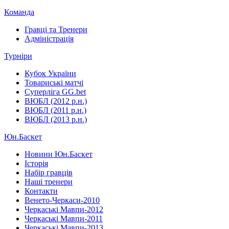
Команда
Гравці та Тренери
Адміністрація
Турніри
Кубок України
Товариські матчі
Суперліга GG.bet
ВЮБЛ (2012 р.н.)
ВЮБЛ (2011 р.н.)
ВЮБЛ (2013 р.н.)
Юн.Баскет
Новини Юн.Баскет
Історія
Набір гравців
Наші тренери
Контакти
Венето-Черкаси-2010
Черкаські Мавпи-2012
Черкаські Мавпи-2011
Черкаські Мавпи-2013