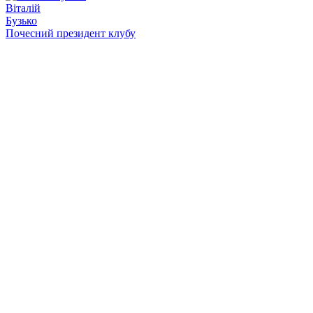
Віталій
Бузько
Почесний президент клубу