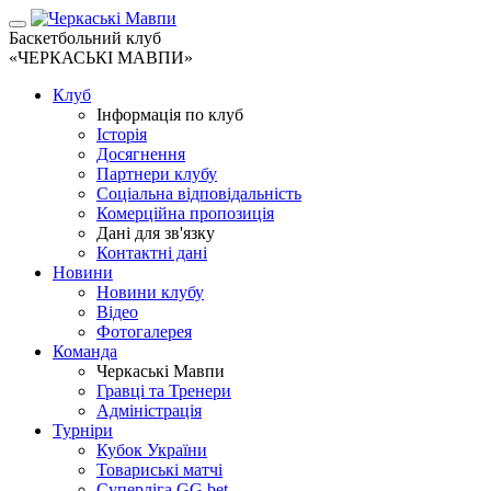
Баскетбольний клуб
«ЧЕРКАСЬКІ МАВПИ»
Клуб
Інформація по клуб
Історія
Досягнення
Партнери клубу
Соціальна відповідальність
Комерційна пропозиція
Дані для зв'язку
Контактні дані
Новини
Новини клубу
Відео
Фотогалерея
Команда
Черкаські Мавпи
Гравці та Тренери
Адміністрація
Турніри
Кубок України
Товариські матчі
Суперліга GG.bet