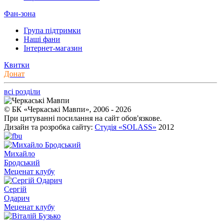
Фан-зона
Група підтримки
Наші фани
Інтернет-магазин
Квитки
Донат
всі розділи
© БК «Черкаські Мавпи», 2006 - 2026
При цитуванні посилання на сайт обов'язкове.
Дизайн та розробка сайту:
Студія «SOLASS»
2012
Михайло
Бродський
Меценат клубу
Сергій
Одарич
Меценат клубу