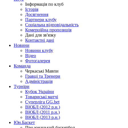
Інформація по клуб
Історія
Досягнення
Партнери клубу
Соціальна відповідальність
Комерційна пропозиція
Дані для зв'язку
Контактні дані
Новини
Новини клубу
Відео
Фотогалерея
Команда
Черкаські Мавпи
Гравці та Тренери
Адміністрація
Турніри
Кубок України
Товариські матчі
Суперліга GG.bet
ВЮБЛ (2012 р.н.)
ВЮБЛ (2011 р.н.)
ВЮБЛ (2013 р.н.)
Юн.Баскет
Про юнацький баскетбол