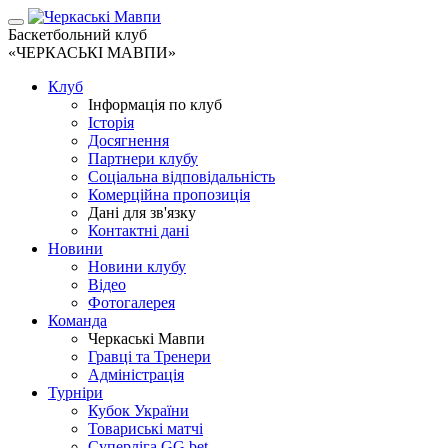
Баскетбольний клуб
«ЧЕРКАСЬКІ МАВПИ»
Клуб
Інформація по клуб
Історія
Досягнення
Партнери клубу
Соціальна відповідальність
Комерційна пропозиція
Дані для зв'язку
Контактні дані
Новини
Новини клубу
Відео
Фотогалерея
Команда
Черкаські Мавпи
Гравці та Тренери
Адміністрація
Турніри
Кубок України
Товариські матчі
Суперліга GG.bet