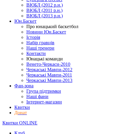
ВЮБЛ (2012 р.н.)
ВЮБЛ (2011 р.н.)
ВЮБЛ (2013 р.н.)
Юн.Баскет
Про юнацький баскетбол
Новини Юн.Баскет
Історія
Набір гравців
Наші тренери
Контакти
Юнацькі команди
Венето-Черкаси-2010
Черкаські Мавпи-2012
Черкаські Мавпи-2011
Черкаські Мавпи-2013
Фан-зона
Група підтримки
Наші фани
Інтернет-магазин
Квитки
Донат
Квитки ONLINE
Клуб