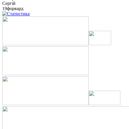
Сергій
19
форвард