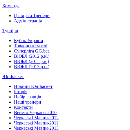
Команда
Гравці та Тренери
Адміністрація
Турніри
Кубок України
Товариські матчі
Суперліга GG.bet
ВЮБЛ (2012 р.н.)
ВЮБЛ (2011 р.н.)
ВЮБЛ (2013 р.н.)
Юн.Баскет
Новини Юн.Баскет
Історія
Набір гравців
Наші тренери
Контакти
Венето-Черкаси-2010
Черкаські Мавпи-2012
Черкаські Мавпи-2011
Черкаські Мавпи-2013