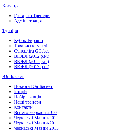
Команда
Гравці та Тренери
Адміністрація
Турніри
Кубок України
Товариські матчі
Суперліга GG.bet
ВЮБЛ (2012 р.н.)
ВЮБЛ (2011 р.н.)
ВЮБЛ (2013 р.н.)
Юн.Баскет
Новини Юн.Баскет
Історія
Набір гравців
Наші тренери
Контакти
Венето-Черкаси-2010
Черкаські Мавпи-2012
Черкаські Мавпи-2011
Черкаські Мавпи-2013