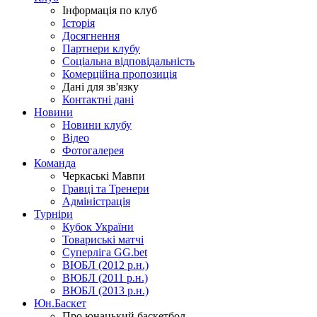
Інформація по клуб
Історія
Досягнення
Партнери клубу
Соціальна відповідальність
Комерційна пропозиція
Дані для зв'язку
Контактні дані
Новини
Новини клубу
Відео
Фотогалерея
Команда
Черкаські Мавпи
Гравці та Тренери
Адміністрація
Турніри
Кубок України
Товариські матчі
Суперліга GG.bet
ВЮБЛ (2012 р.н.)
ВЮБЛ (2011 р.н.)
ВЮБЛ (2013 р.н.)
Юн.Баскет
Про юнацький баскетбол