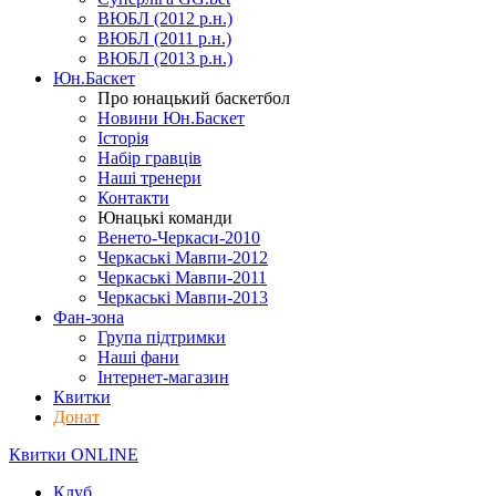
ВЮБЛ (2012 р.н.)
ВЮБЛ (2011 р.н.)
ВЮБЛ (2013 р.н.)
Юн.Баскет
Про юнацький баскетбол
Новини Юн.Баскет
Історія
Набір гравців
Наші тренери
Контакти
Юнацькі команди
Венето-Черкаси-2010
Черкаські Мавпи-2012
Черкаські Мавпи-2011
Черкаські Мавпи-2013
Фан-зона
Група підтримки
Наші фани
Інтернет-магазин
Квитки
Донат
Квитки ONLINE
Клуб