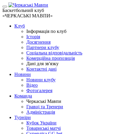
Баскетбольний клуб
«ЧЕРКАСЬКІ МАВПИ»
Клуб
Інформація по клуб
Історія
Досягнення
Партнери клубу
Соціальна відповідальність
Комерційна пропозиція
Дані для зв'язку
Контактні дані
Новини
Новини клубу
Відео
Фотогалерея
Команда
Черкаські Мавпи
Гравці та Тренери
Адміністрація
Турніри
Кубок України
Товариські матчі
Суперліга GG.bet