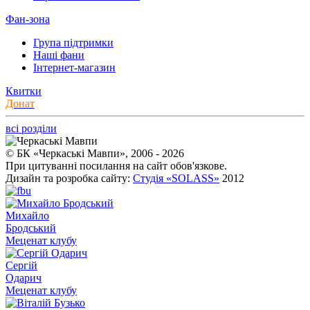
Фан-зона
Група підтримки
Наші фани
Інтернет-магазин
Квитки
Донат
всі розділи
© БК «Черкаські Мавпи», 2006 - 2026
При цитуванні посилання на сайт обов'язкове.
Дизайн та розробка сайту:
Студія «SOLASS»
2012
Михайло
Бродський
Меценат клубу
Сергій
Одарич
Меценат клубу