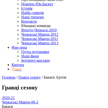
Новини Юн.Баскет
Історія
Набір гравців
Наші тренери
Контакти
Юнацькі команди
Венето-Черкаси-2010
Черкаські Мавпи-2012
Черкаські Мавпи-2011
Черкаські Мавпи-2013
Фан-зона
Група підтримки
Наші фани
Інтернет-магазин
Квитки
Донат
Головна
/
Гравці сезону
/
Бакаєв Артем
Гравці сезону
2020-21
Черкаські Мавпи-06-2
Бакаєв