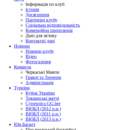
Інформація по клуб
Історія
Досягнення
Партнери клубу
Соціальна відповідальність
Комерційна пропозиція
Дані для зв'язку
Контактні дані
Новини
Новини клубу
Відео
Фотогалерея
Команда
Черкаські Мавпи
Гравці та Тренери
Адміністрація
Турніри
Кубок України
Товариські матчі
Суперліга GG.bet
ВЮБЛ (2012 р.н.)
ВЮБЛ (2011 р.н.)
ВЮБЛ (2013 р.н.)
Юн.Баскет
Про юнацький баскетбол