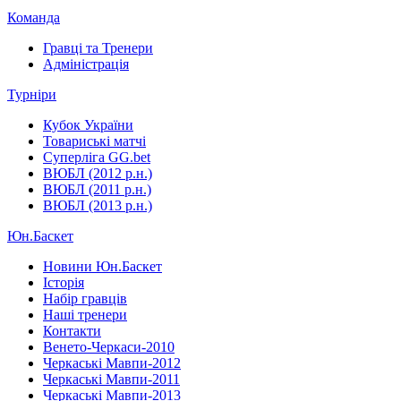
Команда
Гравці та Тренери
Адміністрація
Турніри
Кубок України
Товариські матчі
Суперліга GG.bet
ВЮБЛ (2012 р.н.)
ВЮБЛ (2011 р.н.)
ВЮБЛ (2013 р.н.)
Юн.Баскет
Новини Юн.Баскет
Історія
Набір гравців
Наші тренери
Контакти
Венето-Черкаси-2010
Черкаські Мавпи-2012
Черкаські Мавпи-2011
Черкаські Мавпи-2013