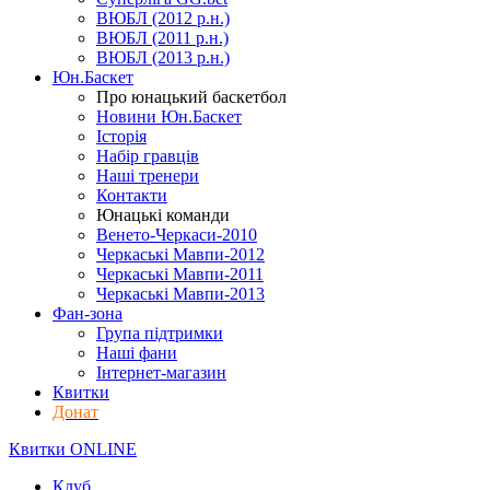
ВЮБЛ (2012 р.н.)
ВЮБЛ (2011 р.н.)
ВЮБЛ (2013 р.н.)
Юн.Баскет
Про юнацький баскетбол
Новини Юн.Баскет
Історія
Набір гравців
Наші тренери
Контакти
Юнацькі команди
Венето-Черкаси-2010
Черкаські Мавпи-2012
Черкаські Мавпи-2011
Черкаські Мавпи-2013
Фан-зона
Група підтримки
Наші фани
Інтернет-магазин
Квитки
Донат
Квитки ONLINE
Клуб