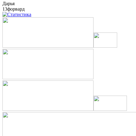
Дарья
13
форвард