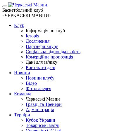
Баскетбольний клуб
«ЧЕРКАСЬКІ МАВПИ»
Клуб
Інформація по клуб
Історія
Досягнення
Партнери клубу
Соціальна відповідальність
Комерційна пропозиція
Дані для зв'язку
Контактні дані
Новини
Новини клубу
Відео
Фотогалерея
Команда
Черкаські Мавпи
Гравці та Тренери
Адміністрація
Турніри
Кубок України
Товариські матчі
Суперліга GG.bet