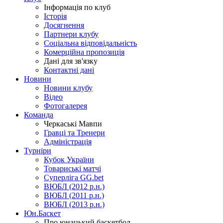
Інформація по клуб
Історія
Досягнення
Партнери клубу
Соціальна відповідальність
Комерційна пропозиція
Дані для зв'язку
Контактні дані
Новини
Новини клубу
Відео
Фотогалерея
Команда
Черкаські Мавпи
Гравці та Тренери
Адміністрація
Турніри
Кубок України
Товариські матчі
Суперліга GG.bet
ВЮБЛ (2012 р.н.)
ВЮБЛ (2011 р.н.)
ВЮБЛ (2013 р.н.)
Юн.Баскет
Про юнацький баскетбол