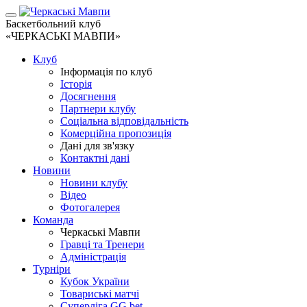
Баскетбольний клуб
«ЧЕРКАСЬКІ МАВПИ»
Клуб
Інформація по клуб
Історія
Досягнення
Партнери клубу
Соціальна відповідальність
Комерційна пропозиція
Дані для зв'язку
Контактні дані
Новини
Новини клубу
Відео
Фотогалерея
Команда
Черкаські Мавпи
Гравці та Тренери
Адміністрація
Турніри
Кубок України
Товариські матчі
Суперліга GG.bet