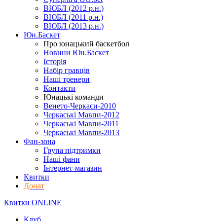
ВЮБЛ (2012 р.н.)
ВЮБЛ (2011 р.н.)
ВЮБЛ (2013 р.н.)
Юн.Баскет
Про юнацький баскетбол
Новини Юн.Баскет
Історія
Набір гравців
Наші тренери
Контакти
Юнацькі команди
Венето-Черкаси-2010
Черкаські Мавпи-2012
Черкаські Мавпи-2011
Черкаські Мавпи-2013
Фан-зона
Група підтримки
Наші фани
Інтернет-магазин
Квитки
Донат
Квитки ONLINE
Клуб