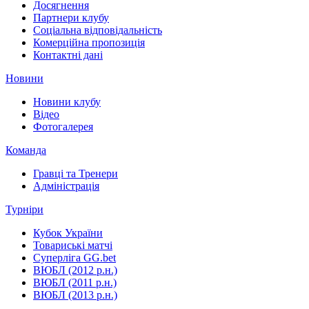
Досягнення
Партнери клубу
Соціальна відповідальність
Комерційна пропозиція
Контактні дані
Новини
Новини клубу
Відео
Фотогалерея
Команда
Гравці та Тренери
Адміністрація
Турніри
Кубок України
Товариські матчі
Суперліга GG.bet
ВЮБЛ (2012 р.н.)
ВЮБЛ (2011 р.н.)
ВЮБЛ (2013 р.н.)