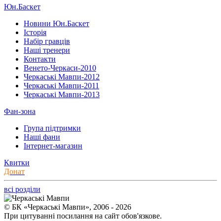
Юн.Баскет
Новини Юн.Баскет
Історія
Набір гравців
Наші тренери
Контакти
Венето-Черкаси-2010
Черкаські Мавпи-2012
Черкаські Мавпи-2011
Черкаські Мавпи-2013
Фан-зона
Група підтримки
Наші фани
Інтернет-магазин
Квитки
Донат
всі розділи
© БК «Черкаські Мавпи», 2006 - 2026
При цитуванні посилання на сайт обов'язкове.