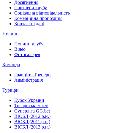
Досягнення
Партнери клубу
Соціальна відповідальність
Комерційна пропозиція
Контактні дані
Новини
Новини клубу
Відео
Фотогалерея
Команда
Гравці та Тренери
Адміністрація
Турніри
Кубок України
Товариські матчі
Суперліга GG.bet
ВЮБЛ (2012 р.н.)
ВЮБЛ (2011 р.н.)
ВЮБЛ (2013 р.н.)