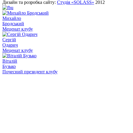
Дизайн та розробка сайту:
Студія «SOLASS»
2012
Михайло
Бродський
Меценат клубу
Сергій
Одарич
Меценат клубу
Віталій
Бузько
Почесний президент клубу