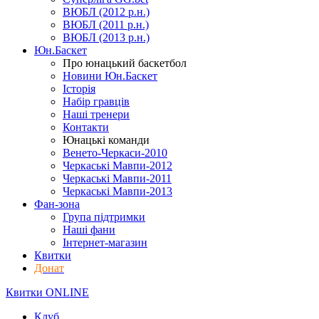
ВЮБЛ (2012 р.н.)
ВЮБЛ (2011 р.н.)
ВЮБЛ (2013 р.н.)
Юн.Баскет
Про юнацький баскетбол
Новини Юн.Баскет
Історія
Набір гравців
Наші тренери
Контакти
Юнацькі команди
Венето-Черкаси-2010
Черкаські Мавпи-2012
Черкаські Мавпи-2011
Черкаські Мавпи-2013
Фан-зона
Група підтримки
Наші фани
Інтернет-магазин
Квитки
Донат
Квитки ONLINE
Клуб