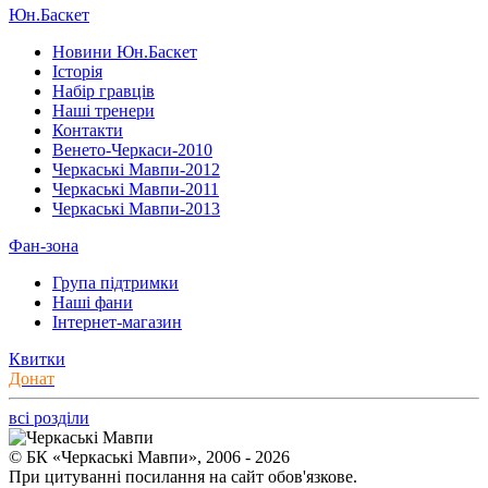
Юн.Баскет
Новини Юн.Баскет
Історія
Набір гравців
Наші тренери
Контакти
Венето-Черкаси-2010
Черкаські Мавпи-2012
Черкаські Мавпи-2011
Черкаські Мавпи-2013
Фан-зона
Група підтримки
Наші фани
Інтернет-магазин
Квитки
Донат
всі розділи
© БК «Черкаські Мавпи», 2006 - 2026
При цитуванні посилання на сайт обов'язкове.