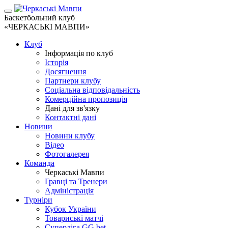
Баскетбольний клуб
«ЧЕРКАСЬКІ МАВПИ»
Клуб
Інформація по клуб
Історія
Досягнення
Партнери клубу
Соціальна відповідальність
Комерційна пропозиція
Дані для зв'язку
Контактні дані
Новини
Новини клубу
Відео
Фотогалерея
Команда
Черкаські Мавпи
Гравці та Тренери
Адміністрація
Турніри
Кубок України
Товариські матчі
Суперліга GG.bet