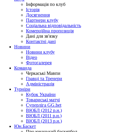
Інформація по клуб
Історія
Досягнення
Партнери клубу
Соціальна відповідальність
Комерційна пропозиція
Дані для зв'язку
Контактні дані
Новини
Новини клубу
Відео
Фотогалерея
Команда
Черкаські Мавпи
Гравці та Тренери
Адміністрація
Турніри
Кубок України
Товариські матчі
Суперліга GG.bet
ВЮБЛ (2012 р.н.)
ВЮБЛ (2011 р.н.)
ВЮБЛ (2013 р.н.)
Юн.Баскет
Про юнацький баскетбол