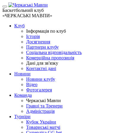
Баскетбольний клуб
«ЧЕРКАСЬКІ МАВПИ»
Клуб
Інформація по клуб
Історія
Досягнення
Партнери клубу
Соціальна відповідальність
Комерційна пропозиція
Дані для зв'язку
Контактні дані
Новини
Новини клубу
Відео
Фотогалерея
Команда
Черкаські Мавпи
Гравці та Тренери
Адміністрація
Турніри
Кубок України
Товариські матчі
Суперліга GG.bet