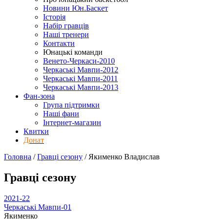
Новини Юн.Баскет
Історія
Набір гравців
Наші тренери
Контакти
Юнацькі команди
Венето-Черкаси-2010
Черкаські Мавпи-2012
Черкаські Мавпи-2011
Черкаські Мавпи-2013
Фан-зона
Група підтримки
Наші фани
Інтернет-магазин
Квитки
Донат
Головна
/
Гравці сезону
/
Якименко Владислав
Гравці сезону
2021-22
Черкаські Мавпи-01
Якименко