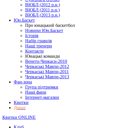
ВЮБЛ (2012 р.н.)
ВЮБЛ (2011 р.н.)
ВЮБЛ (2013 р.н.)
Юн.Баскет
Про юнацький баскетбол
Новини Юн.Баскет
Історія
Набір гравців
Наші тренери
Контакти
Юнацькі команди
Венето-Черкаси-2010
Черкаські Мавпи-2012
Черкаські Мавпи-2011
Черкаські Мавпи-2013
Фан-зона
Група підтримки
Наші фани
Інтернет-магазин
Квитки
Донат
Квитки ONLINE
Клуб