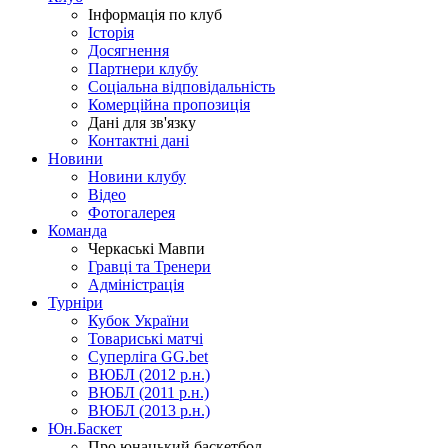
Інформація по клуб
Історія
Досягнення
Партнери клубу
Соціальна відповідальність
Комерційна пропозиція
Дані для зв'язку
Контактні дані
Новини
Новини клубу
Відео
Фотогалерея
Команда
Черкаські Мавпи
Гравці та Тренери
Адміністрація
Турніри
Кубок України
Товариські матчі
Суперліга GG.bet
ВЮБЛ (2012 р.н.)
ВЮБЛ (2011 р.н.)
ВЮБЛ (2013 р.н.)
Юн.Баскет
Про юнацький баскетбол