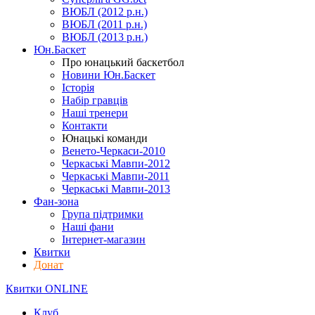
ВЮБЛ (2012 р.н.)
ВЮБЛ (2011 р.н.)
ВЮБЛ (2013 р.н.)
Юн.Баскет
Про юнацький баскетбол
Новини Юн.Баскет
Історія
Набір гравців
Наші тренери
Контакти
Юнацькі команди
Венето-Черкаси-2010
Черкаські Мавпи-2012
Черкаські Мавпи-2011
Черкаські Мавпи-2013
Фан-зона
Група підтримки
Наші фани
Інтернет-магазин
Квитки
Донат
Квитки ONLINE
Клуб