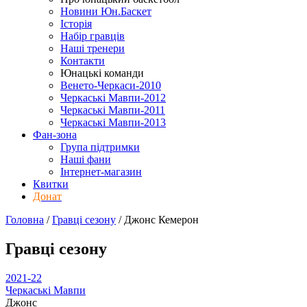
Новини Юн.Баскет
Історія
Набір гравців
Наші тренери
Контакти
Юнацькі команди
Венето-Черкаси-2010
Черкаські Мавпи-2012
Черкаські Мавпи-2011
Черкаські Мавпи-2013
Фан-зона
Група підтримки
Наші фани
Інтернет-магазин
Квитки
Донат
Головна
/
Гравці сезону
/
Джонс Кемерон
Гравці сезону
2021-22
Черкаські Мавпи
Джонс