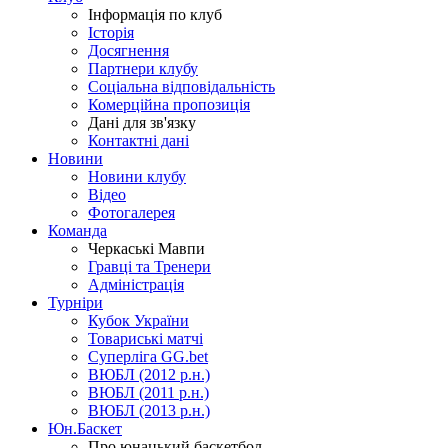
Інформація по клуб
Історія
Досягнення
Партнери клубу
Соціальна відповідальність
Комерційна пропозиція
Дані для зв'язку
Контактні дані
Новини
Новини клубу
Відео
Фотогалерея
Команда
Черкаські Мавпи
Гравці та Тренери
Адміністрація
Турніри
Кубок України
Товариські матчі
Суперліга GG.bet
ВЮБЛ (2012 р.н.)
ВЮБЛ (2011 р.н.)
ВЮБЛ (2013 р.н.)
Юн.Баскет
Про юнацький баскетбол