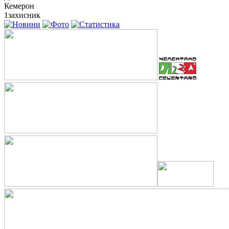
Кемерон
1
захисник