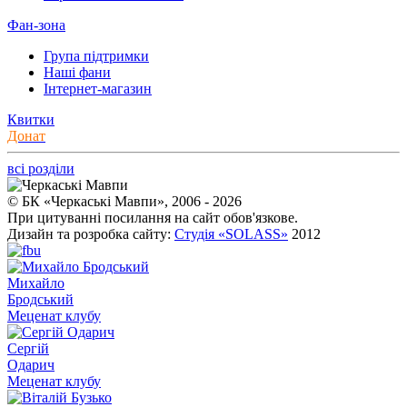
Фан-зона
Група підтримки
Наші фани
Інтернет-магазин
Квитки
Донат
всі розділи
© БК «Черкаські Мавпи», 2006 - 2026
При цитуванні посилання на сайт обов'язкове.
Дизайн та розробка сайту:
Студія «SOLASS»
2012
Михайло
Бродський
Меценат клубу
Сергій
Одарич
Меценат клубу