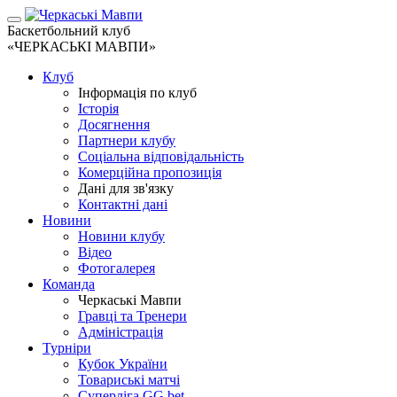
Баскетбольний клуб
«ЧЕРКАСЬКІ МАВПИ»
Клуб
Інформація по клуб
Історія
Досягнення
Партнери клубу
Соціальна відповідальність
Комерційна пропозиція
Дані для зв'язку
Контактні дані
Новини
Новини клубу
Відео
Фотогалерея
Команда
Черкаські Мавпи
Гравці та Тренери
Адміністрація
Турніри
Кубок України
Товариські матчі
Суперліга GG.bet