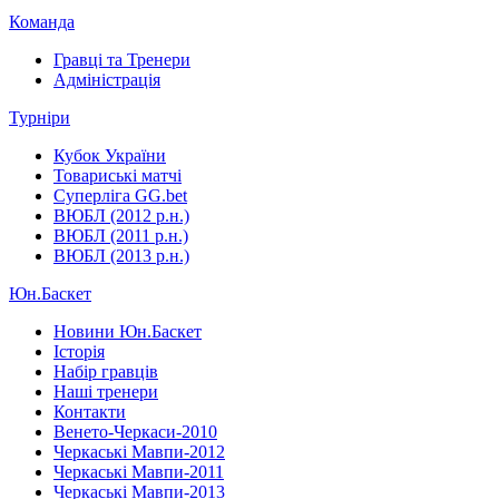
Команда
Гравці та Тренери
Адміністрація
Турніри
Кубок України
Товариські матчі
Суперліга GG.bet
ВЮБЛ (2012 р.н.)
ВЮБЛ (2011 р.н.)
ВЮБЛ (2013 р.н.)
Юн.Баскет
Новини Юн.Баскет
Історія
Набір гравців
Наші тренери
Контакти
Венето-Черкаси-2010
Черкаські Мавпи-2012
Черкаські Мавпи-2011
Черкаські Мавпи-2013