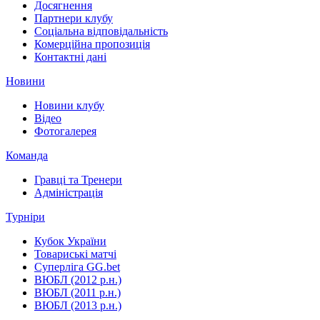
Досягнення
Партнери клубу
Соціальна відповідальність
Комерційна пропозиція
Контактні дані
Новини
Новини клубу
Відео
Фотогалерея
Команда
Гравці та Тренери
Адміністрація
Турніри
Кубок України
Товариські матчі
Суперліга GG.bet
ВЮБЛ (2012 р.н.)
ВЮБЛ (2011 р.н.)
ВЮБЛ (2013 р.н.)