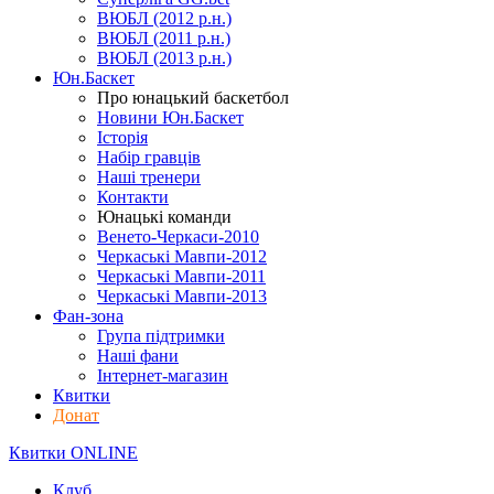
ВЮБЛ (2012 р.н.)
ВЮБЛ (2011 р.н.)
ВЮБЛ (2013 р.н.)
Юн.Баскет
Про юнацький баскетбол
Новини Юн.Баскет
Історія
Набір гравців
Наші тренери
Контакти
Юнацькі команди
Венето-Черкаси-2010
Черкаські Мавпи-2012
Черкаські Мавпи-2011
Черкаські Мавпи-2013
Фан-зона
Група підтримки
Наші фани
Інтернет-магазин
Квитки
Донат
Квитки ONLINE
Клуб