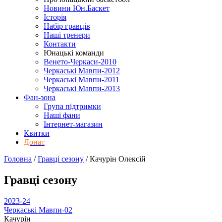
Новини Юн.Баскет
Історія
Набір гравців
Наші тренери
Контакти
Юнацькі команди
Венето-Черкаси-2010
Черкаські Мавпи-2012
Черкаські Мавпи-2011
Черкаські Мавпи-2013
Фан-зона
Група підтримки
Наші фани
Інтернет-магазин
Квитки
Донат
Головна
/
Гравці сезону
/
Качурін Олексій
Гравці сезону
2023-24
Черкаські Мавпи-02
Качурін