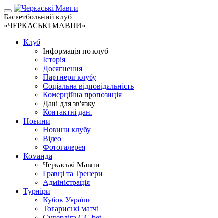
Баскетбольний клуб
«ЧЕРКАСЬКІ МАВПИ»
Клуб
Інформація по клуб
Історія
Досягнення
Партнери клубу
Соціальна відповідальність
Комерційна пропозиція
Дані для зв'язку
Контактні дані
Новини
Новини клубу
Відео
Фотогалерея
Команда
Черкаські Мавпи
Гравці та Тренери
Адміністрація
Турніри
Кубок України
Товариські матчі
Суперліга GG.bet