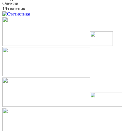
Олексій
19
захисник