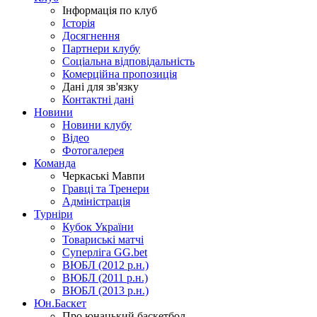
Інформація по клуб
Історія
Досягнення
Партнери клубу
Соціальна відповідальність
Комерційна пропозиція
Дані для зв'язку
Контактні дані
Новини
Новини клубу
Відео
Фотогалерея
Команда
Черкаські Мавпи
Гравці та Тренери
Адміністрація
Турніри
Кубок України
Товариські матчі
Суперліга GG.bet
ВЮБЛ (2012 р.н.)
ВЮБЛ (2011 р.н.)
ВЮБЛ (2013 р.н.)
Юн.Баскет
Про юнацький баскетбол