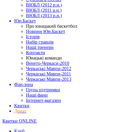
ВЮБЛ (2012 р.н.)
ВЮБЛ (2011 р.н.)
ВЮБЛ (2013 р.н.)
Юн.Баскет
Про юнацький баскетбол
Новини Юн.Баскет
Історія
Набір гравців
Наші тренери
Контакти
Юнацькі команди
Венето-Черкаси-2010
Черкаські Мавпи-2012
Черкаські Мавпи-2011
Черкаські Мавпи-2013
Фан-зона
Група підтримки
Наші фани
Інтернет-магазин
Квитки
Донат
Квитки ONLINE
Клуб