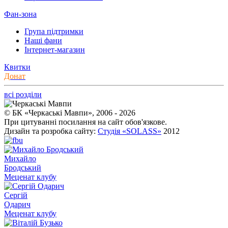
Фан-зона
Група підтримки
Наші фани
Інтернет-магазин
Квитки
Донат
всі розділи
© БК «Черкаські Мавпи», 2006 - 2026
При цитуванні посилання на сайт обов'язкове.
Дизайн та розробка сайту:
Студія «SOLASS»
2012
Михайло
Бродський
Меценат клубу
Сергій
Одарич
Меценат клубу