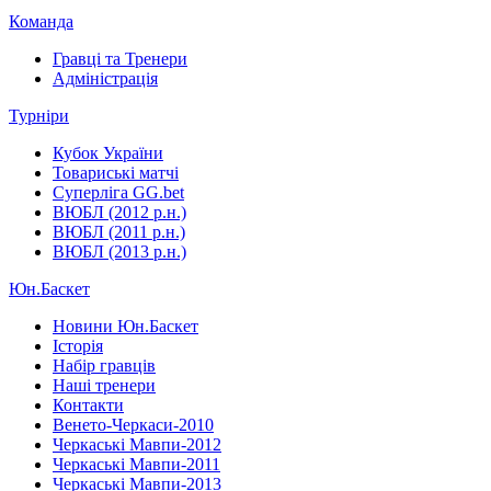
Команда
Гравці та Тренери
Адміністрація
Турніри
Кубок України
Товариські матчі
Суперліга GG.bet
ВЮБЛ (2012 р.н.)
ВЮБЛ (2011 р.н.)
ВЮБЛ (2013 р.н.)
Юн.Баскет
Новини Юн.Баскет
Історія
Набір гравців
Наші тренери
Контакти
Венето-Черкаси-2010
Черкаські Мавпи-2012
Черкаські Мавпи-2011
Черкаські Мавпи-2013